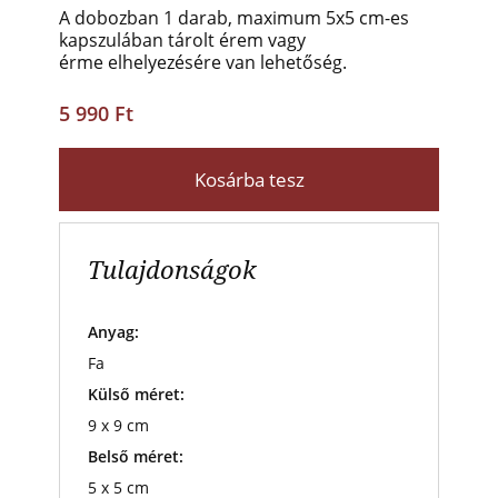
A dobozban 1 darab, maximum 5x5 cm-es
kapszulában tárolt érem vagy
érme elhelyezésére van lehetőség.
5 990 Ft
Kosárba tesz
Tulajdonságok
Anyag:
Fa
Külső méret:
9 x 9 cm
Belső méret:
5 x 5 cm