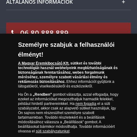
bemutatásához. Adatait harmadik félnek nem
ÁLTALÁNOS INFORMÁCIÓK
adjuk át. Jelen nyilatkozat az adatkezelőhöz
Szállítási módok
Leiratkozás a hírlevélről
intézett visszavonásig érvényes. A Magyar
Kézbesítés
Éremkibocsátó Kft. az ügyfelei személyes adatait
Karrier
Sütik (cookies) használata
az Információs önrendelkezési jogról és az
Reklamáció
információszabadságról szóló 2011. évi CXII.
06 80 888 889
Süti (cookies)
Beállítások
törvény rendelkezéseinek megfelelően, önkéntes
Visszaküldés
Társaságunkról
hozzájárulás alapján kezeli.
Személyre szabjuk a felhasználói
(díjmentesen hívható hétfőtől csütörtökig 9.00 és 17.00
Elállási űrlap
Az érmék és érmek ára és értéke
óra között, péntekenként 9.00 és 15.00 óra között)
élményt!
A Magyar Éremkibocsátó Kft.
sütiket és további
Gyakran ismételt kérdések
technológiát használ webhelyeink megbízhatóságának és
biztonságának fenntartásához, webes forgalmunk
Adatkezelés
méréséhez, személyre szabott vásárlási élmény és
reklámozás biztosításához.
Ehhez információt gyűjtünk a
látogatókról, viselkedésükről és eszközeikről.
Ha Ön a
„Rendben”
gombot választja, azzal elfogadja, hogy
ezeket az információkat megoszthatjuk harmadik felekkel,
például hirdető partnereinkkel. Ha
nem fogadja
el a süti
szabályzatot, akkor csak az alapvető sütiket használjuk, így
Ön sajnos nem részesülhet személyre szabott
tartalmainkban. További részletekért és a beállítások
módosításához válassza a „Beállítások” gombot. A
beállításokat bármikor módosíthatja. További információért
olvassa el
süti szabályzatunkat
.
Magyar Éremkibocsátó Kft. 1134 Budapest, Váci út 33. Cégjegyzékszám: 01-09-