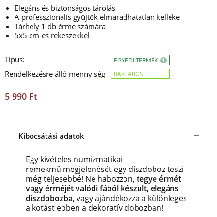
Elegáns és biztonságos tárolás
A professzionális gyűjtők elmaradhatatlan kelléke
Tárhely 1 db érme számára
5x5 cm-es rekeszekkel
Típus:
EGYEDI TERMÉK
Rendelkezésre álló mennyiség
RAKTÁRON
5 990 Ft
Kibocsátási adatok
Egy kivételes numizmatikai
remekmű megjelenését egy díszdoboz teszi
még teljesebbé! Ne habozzon,
tegye érmét
vagy érméjét valódi fából készült, elegáns
díszdobozba,
vagy ajándékozza a különleges
alkotást ebben a dekoratív dobozban!