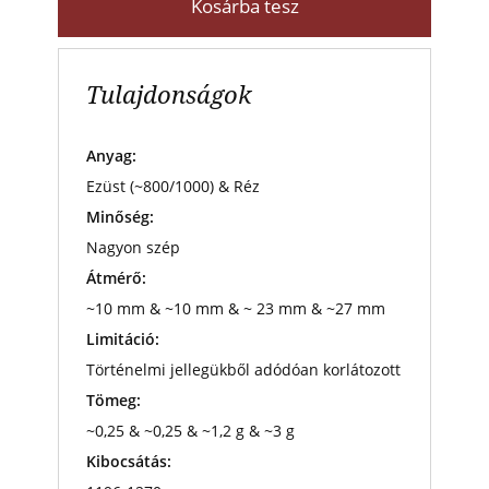
Kosárba tesz
Tulajdonságok
Anyag:
Ezüst (~800/1000) & Réz
Minőség:
Nagyon szép
Átmérő:
~10 mm & ~10 mm & ~ 23 mm & ~27 mm
Limitáció:
Történelmi jellegükből adódóan korlátozott
Tömeg:
~0,25 & ~0,25 & ~1,2 g & ~3 g
Kibocsátás: