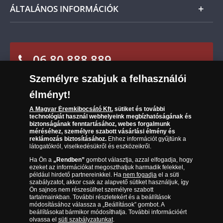
Ügyfélszolgálat
számított 21 napon belül fizetendő.
ÁLTALÁNOS INFORMÁCIÓK
Szállítási módok
Leiratkozás a hírlevélről
Kézbesítés
Karrier
Sütik (cookies) használata
Reklamáció
06 80 888 889
Süti (cookies)
Beállítások
Visszaküldés
Társaságunkról
Személyre szabjuk a felhasználói
(díjmentesen hívható hétfőtől csütörtökig 9.00 és 17.00
Elállási űrlap
Az érmék és érmek ára és értéke
óra között, péntekenként 9.00 és 15.00 óra között)
élményt!
A Magyar Éremkibocsátó Kft.
sütiket és további
Gyakran ismételt kérdések
technológiát használ webhelyeink megbízhatóságának és
biztonságának fenntartásához, webes forgalmunk
Adatkezelés
méréséhez, személyre szabott vásárlási élmény és
reklámozás biztosításához.
Ehhez információt gyűjtünk a
látogatókról, viselkedésükről és eszközeikről.
Ha Ön a
„Rendben”
gombot választja, azzal elfogadja, hogy
ezeket az információkat megoszthatjuk harmadik felekkel,
például hirdető partnereinkkel. Ha
nem fogadja
el a süti
szabályzatot, akkor csak az alapvető sütiket használjuk, így
Ön sajnos nem részesülhet személyre szabott
tartalmainkban. További részletekért és a beállítások
módosításához válassza a „Beállítások” gombot. A
beállításokat bármikor módosíthatja. További információért
olvassa el
süti szabályzatunkat
.
Magyar Éremkibocsátó Kft. 1134 Budapest, Váci út 33. Cégjegyzékszám: 01-09-