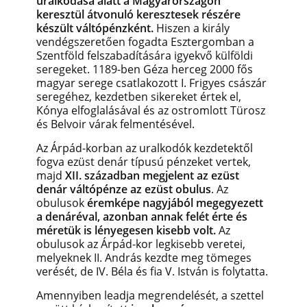
uralkodása alatt a Magyarországon
keresztül átvonuló keresztesek részére
készült váltópénzként.
Hiszen a király
vendégszeretően fogadta Esztergomban a
Szentföld felszabadítására igyekvő külföldi
seregeket. 1189-ben Géza herceg 2000 fős
magyar serege csatlakozott I. Frigyes császár
seregéhez, kezdetben sikereket értek el,
Kónya elfoglalásával és az ostromlott Türosz
és Belvoir várak felmentésével.
Az Árpád-korban az uralkodók kezdetektől
fogva ezüst denár típusú pénzeket vertek,
majd
XII. században megjelent az ezüst
denár váltópénze az ezüst obulus
. Az
obulusok
éremképe nagyjából megegyezett
a denáréval, azonban annak felét érte és
méretük is lényegesen kisebb volt.
Az
obulusok az Árpád-kor legkisebb veretei,
melyeknek II. András kezdte meg tömeges
verését, de IV. Béla és fia V. István is folytatta.
Amennyiben leadja megrendelését, a szettel