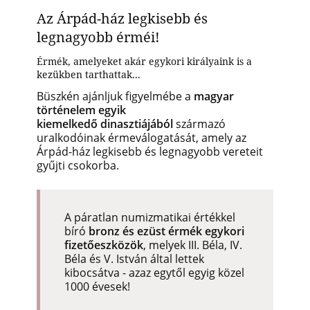
Az Árpád-ház legkisebb és
legnagyobb érméi!
Érmék, amelyeket akár egykori királyaink is a
kezükben tarthattak...
Büszkén ajánljuk figyelmébe a
magyar
történelem egyik
kiemelkedő dinasztiájából
származó
uralkodóinak érmeválogatását, amely az
Árpád-ház legkisebb és legnagyobb vereteit
gyűjti csokorba.
A páratlan numizmatikai értékkel
bíró
bronz és ezüst érmék egykori
fizetőeszközök
, melyek III. Béla, IV.
Béla és V. István által lettek
kibocsátva - azaz egytől egyig közel
1000 évesek!