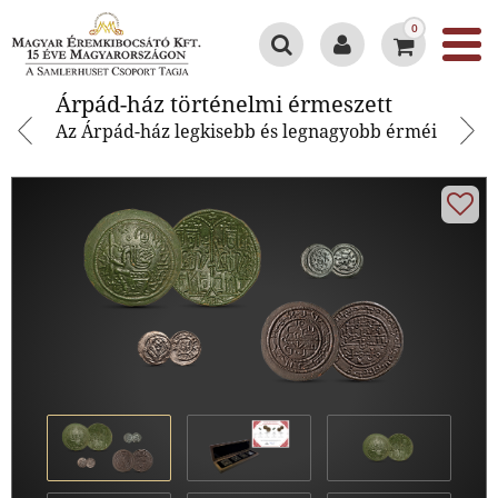
0
Árpád-ház történelmi érmeszett
Árpád-ház történelmi érmeszett
Az Árpád-ház legkisebb és legnagyobb érméi