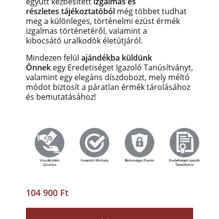
együtt kézbesített
izgalmas és
részletes tájékoztatóból
még többet tudhat
meg a különleges, történelmi ezüst érmék
izgalmas történetéről, valamint a
kibocsátó uralkodók életútjáról.
Mindezen felül
ajándékba küldünk
Önnek
egy Eredetiséget Igazoló Tanúsítványt,
valamint egy elegáns díszdobozt, mely méltó
módot biztosít a páratlan érmék tárolásához
és bemutatásához!
104 900 Ft