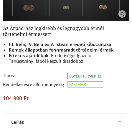
Az Árpád-ház legkisebb és legnagyobb érméi
történelmi érmeszett
III. Béla, IV. Béla és V. István eredeti kibocsátásai
Remek állapotban fennmaradt történelmi érmék
Értékes ajándékok
: Eredetiséget Igazoló
Tanúsítvány, fából készült díszdoboz
Típus:
EGYEDI TERMÉK
Rendelkezésre álló mennyiség
RAKTÁRON
104 900 Ft
Leírás