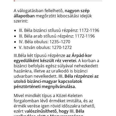
A válogatásban fellelhető,
nagyon szép
állapotban
megőrzött kibocsátási idejük
szerint:
III. Béla
bizánci stílusú rézpénz:
1172-1196
III. Béla
arab stílusú rézpénz:
1172-1196
IV. Béla
obulus:
1235–1270
V. István
obulus: 1270-1272
III.Béla két típusú rézpénze
az Árpád-kor
egyedüliként készült réz veretei
. A korban a
bizánci befolyás egész súlyával nehezkedett
hazánkra, illetve az uralkodó is bizánci
udvarban nevelkedett.
III. Béla rézpénzei az
utolsó bizánci-magyar kapcsolatok
pénztörténeti megnyilvánulása.
Mivel mindkét típus a Közel-Keleten
forgalomban lévő érméket imitálta, és az
érmék verése igen rövid időszakra tehető,
ezért v
alószínűsíthető, hogy III. Béla