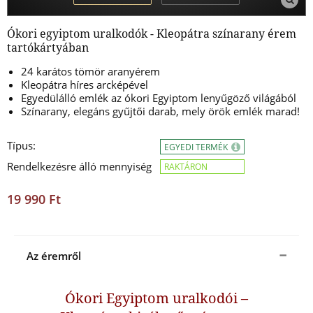
Ókori egyiptom uralkodók - Kleopátra színarany érem
tartókártyában
24 karátos tömör aranyérem
Kleopátra híres arcképével
Egyedülálló emlék az ókori Egyiptom lenyűgöző világából
Színarany, elegáns gyűjtői darab, mely örök emlék marad!
Típus:
EGYEDI TERMÉK
Rendelkezésre álló mennyiség
RAKTÁRON
19 990 Ft
Az éremről
Ókori Egyiptom uralkodói –