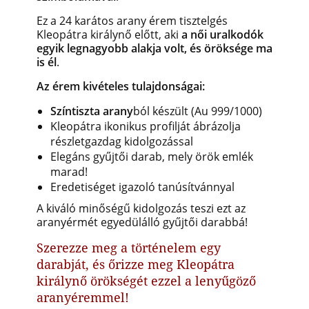
Ez a 24 karátos arany érem tisztelgés
Kleopátra királynő előtt, aki
a női uralkodók
egyik legnagyobb alakja volt, és öröksége ma
is él
.
Az érem kivételes tulajdonságai:
Színtiszta arany
ból készült (Au 999/1000)
Kleopátra ikonikus profilját ábrázolja
részletgazdag kidolgozással
Elegáns gyűjtői darab, mely örök emlék
marad!
Eredetiséget igazoló tanúsítvánnyal
A kiváló minőségű kidolgozás teszi ezt az
aranyérmét egyedülálló gyűjtői darabbá!
Szerezze meg a történelem egy
darabját, és őrizze meg Kleopátra
királynő örökségét ezzel a lenyűgöző
aranyéremmel!