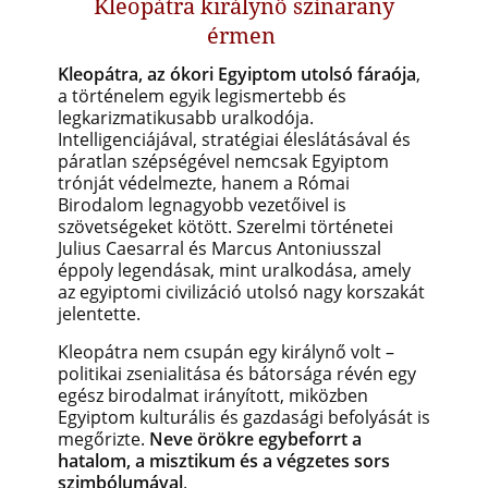
Kleopátra királynő színarany
érmen
Kleopátra, az ókori Egyiptom utolsó fáraója
,
a történelem egyik legismertebb és
legkarizmatikusabb uralkodója.
Intelligenciájával, stratégiai éleslátásával és
páratlan szépségével nemcsak Egyiptom
trónját védelmezte, hanem a Római
Birodalom legnagyobb vezetőivel is
szövetségeket kötött. Szerelmi történetei
Julius Caesarral és Marcus Antoniusszal
éppoly legendásak, mint uralkodása, amely
az egyiptomi civilizáció utolsó nagy korszakát
jelentette.
Kleopátra nem csupán egy királynő volt –
politikai zsenialitása és bátorsága révén egy
egész birodalmat irányított, miközben
Egyiptom kulturális és gazdasági befolyását is
megőrizte.
Neve örökre egybeforrt a
hatalom, a misztikum és a végzetes sors
szimbólumával
.