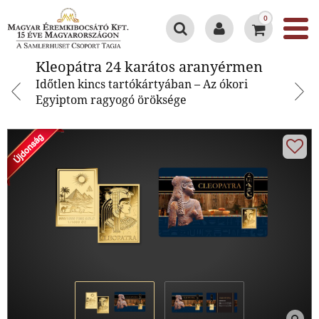
0
Kleopátra 24 karátos aranyérmen
Kleopátra 24 karátos aranyérmen
Időtlen kincs tartókártyában – Az ókori
Egyiptom ragyogó öröksége