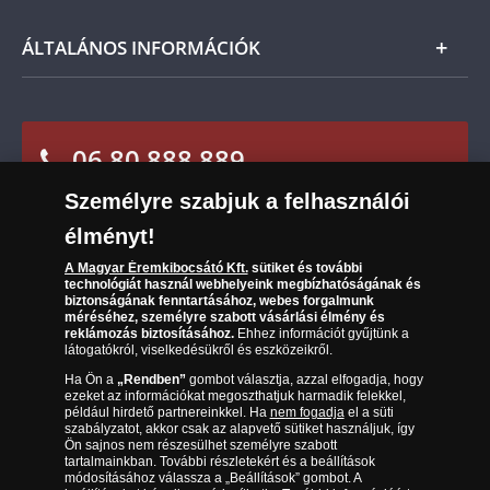
Nemzetközi
Csomagolási és postaköltség
Ügyfélszolgálat
ÁLTALÁNOS INFORMÁCIÓK
Szállítási módok
Leiratkozás a hírlevélről
Kézbesítés
Karrier
Sütik (cookies) használata
Reklamáció
06 80 888 889
Süti (cookies)
Beállítások
Visszaküldés
Társaságunkról
Személyre szabjuk a felhasználói
(díjmentesen hívható hétfőtől csütörtökig 9.00 és 17.00
Elállási űrlap
Az érmék és érmek ára és értéke
óra között, péntekenként 9.00 és 15.00 óra között)
élményt!
Gyakran ismételt kérdések
A Magyar Éremkibocsátó Kft.
sütiket és további
technológiát használ webhelyeink megbízhatóságának és
biztonságának fenntartásához, webes forgalmunk
Adatkezelés
méréséhez, személyre szabott vásárlási élmény és
reklámozás biztosításához.
Ehhez információt gyűjtünk a
látogatókról, viselkedésükről és eszközeikről.
Ha Ön a
„Rendben”
gombot választja, azzal elfogadja, hogy
ezeket az információkat megoszthatjuk harmadik felekkel,
például hirdető partnereinkkel. Ha
nem fogadja
el a süti
szabályzatot, akkor csak az alapvető sütiket használjuk, így
Ön sajnos nem részesülhet személyre szabott
tartalmainkban. További részletekért és a beállítások
módosításához válassza a „Beállítások” gombot. A