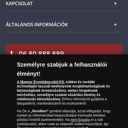
és a kézhezvételtől számított 14 napon belül
KAPCSOLAT
Magyar
visszaküldheti. A
mennyiben időközben kifizette a
Fizetés
termék árát, akkor azt visszatérítjük Önnek.
Nemzetközi
Csomagolási és postaköltség
Ügyfélszolgálat
ÁLTALÁNOS INFORMÁCIÓK
Szállítási módok
Leiratkozás a hírlevélről
Kézbesítés
Karrier
Sütik (cookies) használata
Reklamáció
06 80 888 889
Süti (cookies)
Beállítások
Visszaküldés
Társaságunkról
Személyre szabjuk a felhasználói
(díjmentesen hívható hétfőtől csütörtökig 9.00 és 17.00
Elállási űrlap
Az érmék és érmek ára és értéke
óra között, péntekenként 9.00 és 15.00 óra között)
élményt!
Gyakran ismételt kérdések
A Magyar Éremkibocsátó Kft.
sütiket és további
technológiát használ webhelyeink megbízhatóságának és
biztonságának fenntartásához, webes forgalmunk
Adatkezelés
méréséhez, személyre szabott vásárlási élmény és
reklámozás biztosításához.
Ehhez információt gyűjtünk a
látogatókról, viselkedésükről és eszközeikről.
Ha Ön a
„Rendben”
gombot választja, azzal elfogadja, hogy
ezeket az információkat megoszthatjuk harmadik felekkel,
például hirdető partnereinkkel. Ha
nem fogadja
el a süti
szabályzatot, akkor csak az alapvető sütiket használjuk, így