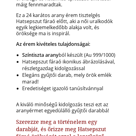
máig fennmaradtak.
Ez a 24 karátos arany érem tisztelgés
Hatsepszut fáraó előtt, aki a női uralkodók
egyik legkiemelkedőbb alakja volt, és
öröksége ma is inspirál.
Az érem kivételes tulajdonságai:
Színtiszta arany
ból készült (Au 999/1000)
Hatsepszut fáraó ikonikus ábrázolásával,
részletgazdag kidolgozással
Elegáns gyűjtői darab, mely örök emlék
marad!
Eredetiséget igazoló tanúsítvánnyal
A kiváló minőségű kidolgozás teszi ezt az
aranyérmet egyedülálló gyűjtői darabbá!
Szerezze meg a történelem egy
darabját, és őrizze meg Hatsepszut