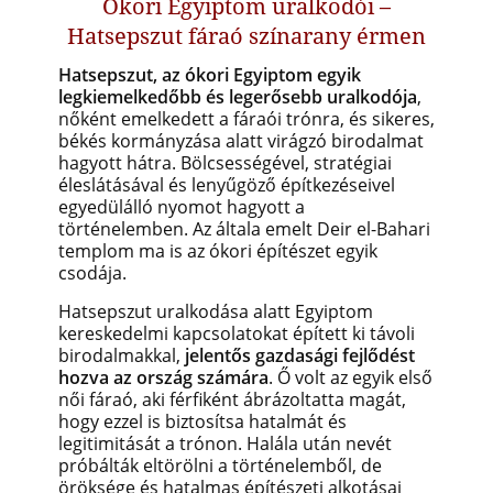
Ókori Egyiptom uralkodói –
Hatsepszut fáraó színarany érmen
Hatsepszut, az ókori Egyiptom egyik
legkiemelkedőbb és legerősebb uralkodója
,
nőként emelkedett a fáraói trónra, és sikeres,
békés kormányzása alatt virágzó birodalmat
hagyott hátra. Bölcsességével, stratégiai
éleslátásával és lenyűgöző építkezéseivel
egyedülálló nyomot hagyott a
történelemben. Az általa emelt Deir el-Bahari
templom ma is az ókori építészet egyik
csodája.
Hatsepszut uralkodása alatt Egyiptom
kereskedelmi kapcsolatokat épített ki távoli
birodalmakkal,
jelentős gazdasági fejlődést
hozva az ország számára
. Ő volt az egyik első
női fáraó, aki férfiként ábrázoltatta magát,
hogy ezzel is biztosítsa hatalmát és
legitimitását a trónon. Halála után nevét
próbálták eltörölni a történelemből, de
öröksége és hatalmas építészeti alkotásai