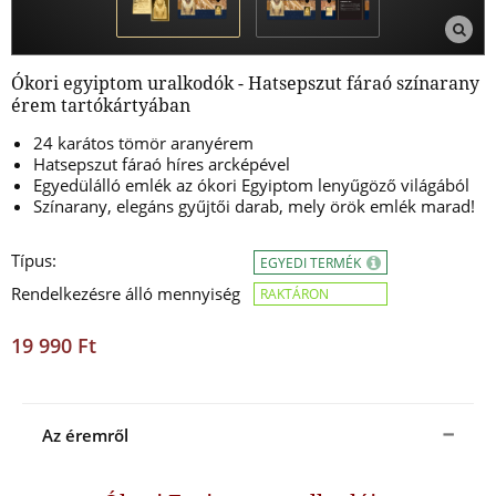
Ókori egyiptom uralkodók - Hatsepszut fáraó színarany
érem tartókártyában
24 karátos tömör aranyérem
Hatsepszut fáraó híres arcképével
Egyedülálló emlék az ókori Egyiptom lenyűgöző világából
Színarany, elegáns gyűjtői darab, mely örök emlék marad!
Típus:
EGYEDI TERMÉK
Rendelkezésre álló mennyiség
RAKTÁRON
19 990 Ft
Az éremről