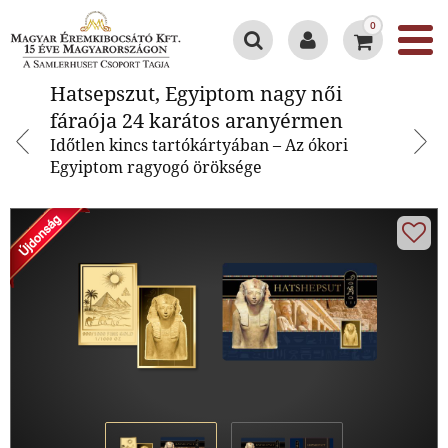
0
Hatsepszut, Egyiptom nagy női
Hatsepszut, Egyiptom nagy női
fáraója 24 karátos aranyérmen
fáraója 24 karátos aranyérmen
Időtlen kincs tartókártyában – Az ókori
Egyiptom ragyogó öröksége