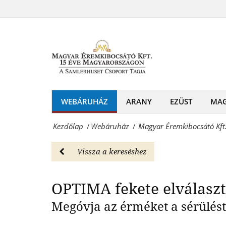
Magyar
lapok
Éremkibocsátó
OPTIMA fek
csomagban
Kft.
-
-
Webáruház
OPTIMA
Magyar
Elválasztó
WEBÁRUHÁZ
ARANY
EZÜST
MA
Éremkibocsátó
lapok
Kft.
Kezdőlap
Webáruház
Magyar Éremkibocsátó Kft
/
/
csomagban
-
-
Vissza a kereséshez
Érmék
Webáruház
és
OPTIMA fekete elválasz
Magyar
emlékérmek
Éremkibocsátó
Megóvja az érméket a sérülést
hivatalos
Kft.
forgalmazója!