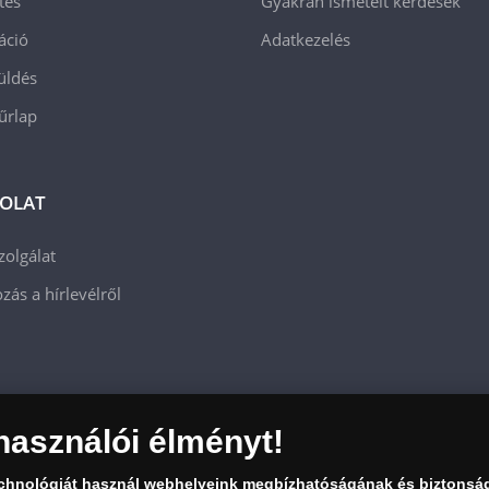
tés
Gyakran ismételt kérdések
áció
Adatkezelés
üldés
 űrlap
OLAT
zolgálat
zás a hírlevélről
használói élményt!
echnológiát használ webhelyeink megbízhatóságának és biztonsá