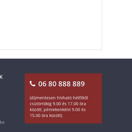
K
06 80 888 889
(díjmentesen hívható hétfőtől
csütörtökig 9.00 és 17.00 óra
között, péntekenként 9.00 és
15.00 óra között)
éke