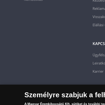
Kézbesí
Reklam
Visszak
Elállási
KAPCS
Ügyféls
Leiratko
Karrier
Személyre szabjuk a fel
A Magyar Éremkibocsátó Kft.
sütiket és további t