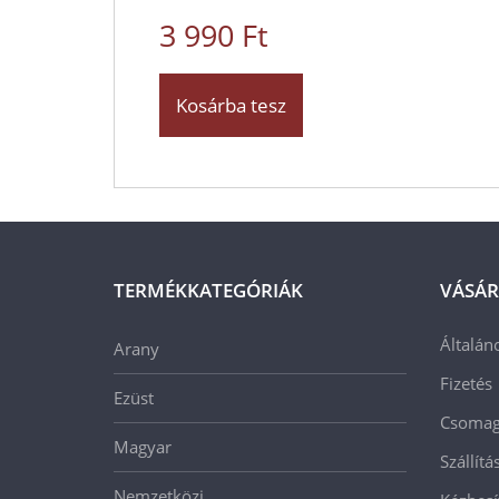
3 990 Ft
Kosárba tesz
TERMÉKKATEGÓRIÁK
VÁSÁR
Általán
Arany
Fizetés
Ezüst
Csomago
Magyar
Szállít
Nemzetközi