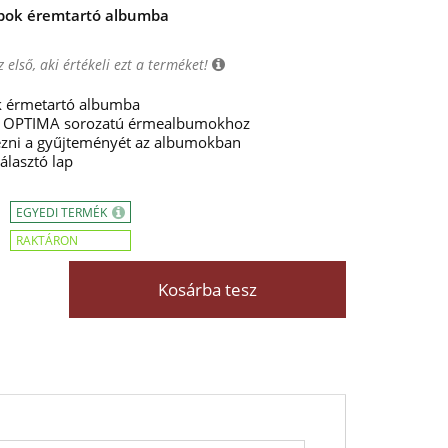
apok éremtartó albumba
 első, aki értékeli ezt a terméket!
ok érmetartó albumba
 az OPTIMA sorozatú érmealbumokhoz
yezni a gyűjteményét az albumokban
álasztó lap
EGYEDI TERMÉK
RAKTÁRON
Kosárba tesz