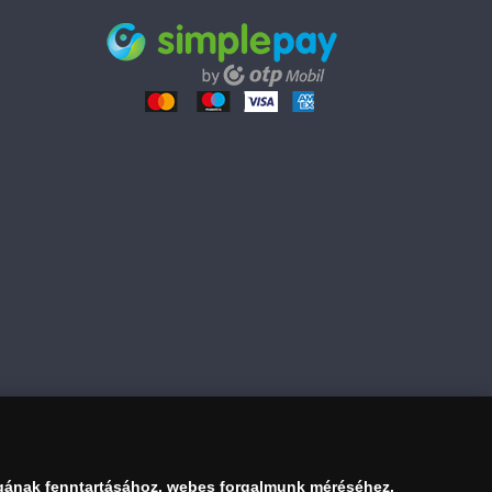
3 990 Ft
Kosárba tesz
gának fenntartásához, webes forgalmunk méréséhez,