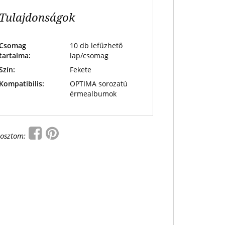
Tulajdonságok
Csomag
10 db lefűzhető
tartalma:
lap/csomag
Szín:
Fekete
Kompatibilis:
OPTIMA sorozatú
érmealbumok
osztom: