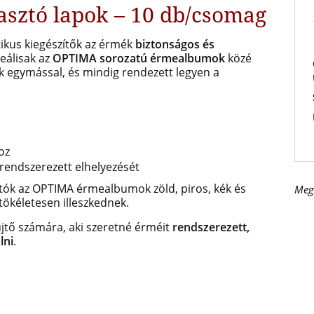
asztó lapok – 10 db/csomag
ikus kiegészítők az érmék
biztonságos és
deálisak az
OPTIMA sorozatú érmealbumok
közé
k egymással, és mindig rendezett legyen a
oz
 rendszerezett elhelyezését
tók az OPTIMA érmealbumok zöld, piros, kék és
Meg
tökéletesen illeszkednek.
yűjtő számára, aki szeretné érméit
rendszerezett,
lni
.