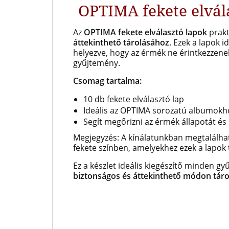
OPTIMA fekete elvál
Az
OPTIMA fekete elválasztó lapok
prakt
áttekinthető tárolásához
. Ezek a lapok i
helyezve, hogy az érmék ne érintkezzene
gyűjtemény.
Csomag tartalma:
10 db fekete elválasztó lap
Ideális az OPTIMA sorozatú albumokh
Segít megőrizni az érmék állapotát és
Megjegyzés: A kínálatunkban megtalálha
fekete színben, amelyekhez ezek a lapok 
Ez a készlet ideális kiegészítő minden g
biztonságos és áttekinthető módon táro