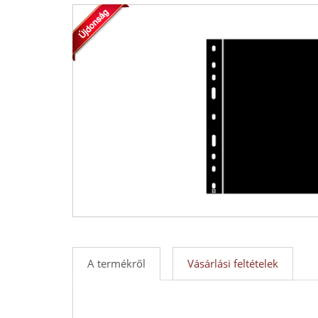
-
Érmék
és
emlékérmek
hivatalos
forgalmazója!
A termékről
Vásárlási feltételek