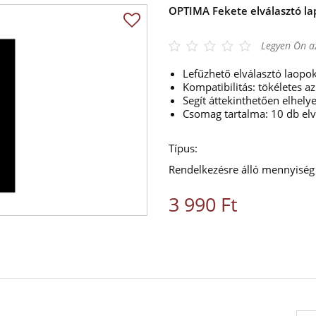
OPTIMA Fekete elválasztó l
Legyen Ön az
Lefűzhető elválasztó laop
Kompatibilitás: tökéletes
Segít áttekinthetően elhel
Csomag tartalma: 10 db elv
Típus:
Rendelkezésre álló mennyiség
3 990 Ft