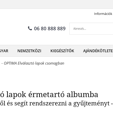
Információk
ete elválasztó lapok érmeta
06 80 888 889
GYAR
NEMZETKÖZI
KIEGÉSZÍTŐK
AJÁNDÉKÖTLETE
. - OPTIMA Elválasztó lapok csomagban
tó lapok érmetartó albumba
ől és segít rendszerezni a gyűjteményt 