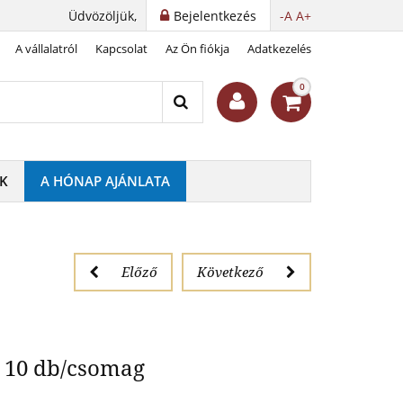
Üdvözöljük,
Bejelentkezés
-A
A+
A vállalatról
Kapcsolat
Az Ön fiókja
Adatkezelés
rtó albumba
0
K
A HÓNAP AJÁNLATA
Előző
Következő
- 10 db/csomag