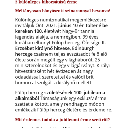
3 különleges kibocsátású érme
Méltányosan bányászott színarannyal bevonva!
Különleges numizmatikai megemlékezésre
invitáljuk Önt. 2021.
június 10-én töltené be
kereken 100.
életévét Nagy-Britannia
legendás alakja, a nemrégiben, 99 éves
korában elhunyt Fülöp herceg. Őfelsége
II.
Erzsébet királynő hitvese, Edinburgh
hercege
csaknem teljes évszázadot felölelő
élete során megélt egy világháborút, 25
miniszterelnököt és egy világjárványt. Királyi
hitvestársként hét évtizeden át nagy
odaadással, szeretettel és valódi brit
humorral szolgált a királynő mellett.
Fülöp herceg
születésének 100. jubileuma
alkalmából
Társaságunk egy exkluzív érme
szettet alkotott, amely rendhagyó módon
emlékezik Fülöp herceg életére és érdemeire.
Mit érdemes tudnia a jubileumi érme szettről?