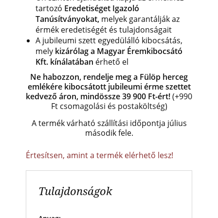
tartozó
Eredetiséget Igazoló
Tanúsítványokat,
melyek garantálják az
érmék eredetiségét és tulajdonságait
A jubileumi szett egyedülálló kibocsátás,
mely
kizárólag a Magyar Éremkibocsátó
Kft. kínálatában
érhető el
Ne habozzon, rendelje meg a Fülöp herceg
emlékére kibocsátott jubileumi érme szettet
kedvező áron, mindössze 39 900 Ft-ért!
(+990
Ft csomagolási és postaköltség)
A termék várható szállítási időpontja július
második fele.
Értesítsen, amint a termék elérhető lesz!
Tulajdonságok