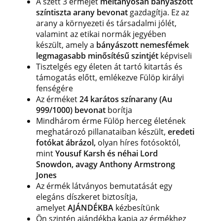
A szett 3 érméjét
méltányosan bányászott
színtiszta arany bevonat
gazdagítja. Ez az
arany a környezeti és társadalmi jólét,
valamint az etikai normák jegyében
készült, amely a
bányászott nemesfémek
legmagasabb minősítésű szintjét
képviseli
Tisztelgés egy életen át tartó kitartás és
támogatás előtt, emlékezve Fülöp királyi
fenségére
Az érméket
24 karátos színarany (Au
999/1000) bevonat
borítja
Mindhárom érme Fülöp herceg életének
meghatározó pillanataiban készült,
eredeti
fotókat ábrázol,
olyan híres fotósoktól,
mint
Yousuf Karsh és néhai Lord
Snowdon, avagy Anthony Armstrong
Jones
Az érmék látványos bemutatását egy
elegáns díszkeret biztosítja,
amelyet
AJÁNDÉKBA
kézbesítünk
Ön szintén ajándékba kapja az érmékhez