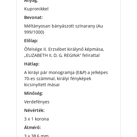
Anyag:
Kupronikkel
Bevonat:
Méltányosan bányászott színarany (Au
999/1000)
Előlap:
Őfelsége II. Erzsébet királynő képmása,
„ELIZABETH II, D, G, REGINA” felirattal
Hátlap:
A kiráyi pár monogramja (E&P) a jelképes
70-es számmal, királyi fényképek
kicsinyített másai
Minőség:
Verdefényes
Névérték:
3 x 1 korona
Átmérő:
3 x 38,6 mm