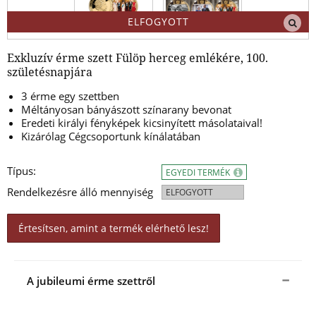
ELFOGYOTT
Exkluzív érme szett Fülöp herceg emlékére, 100.
születésnapjára
3 érme egy szettben
Méltányosan bányászott színarany bevonat
Eredeti királyi fényképek kicsinyített másolataival!
Kizárólag Cégcsoportunk kínálatában
Típus:
EGYEDI TERMÉK
Rendelkezésre álló mennyiség
ELFOGYOTT
Értesítsen, amint a termék elérhető lesz!
A jubileumi érme szettről