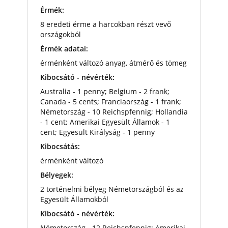
Érmék:
8 eredeti érme a harcokban részt vevő
országokból
Érmék adatai:
érménként változó anyag, átmérő és tömeg
Kibocsátó - névérték:
Australia - 1 penny; Belgium - 2 frank;
Canada - 5 cents; Franciaország - 1 frank;
Németország - 10 Reichspfennig; Hollandia
- 1 cent; Amerikai Egyesült Államok - 1
cent; Egyesült Királyság - 1 penny
Kibocsátás:
érménként változó
Bélyegek:
2 történelmi bélyeg Németországból és az
Egyesült Államokból
Kibocsátó - névérték:
Németország - 12 Reichspfennig; Amerikai