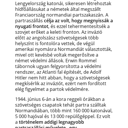
Lengyelország katonái, sikeresen létrehoztak
hídfőállásukat a németek által megszállt
Franciaország normandiai partszakaszán. A
partraszállás
célja az volt, hogy megnyissák a
nyugati frontot
, és ezzel tehermentesítsék a
szovjet erőket a keleti fronton. Az
invázió
előtt az angolszász szövetségesek több
helyszínt is fontolóra vettek, de végül
amerikai nyomásra Normandiát választották,
mivel ott kevésbé voltak megerősítve a
német védelmi állások. Erwin Rommel
tábornok ugyan felgyorsította a védelmi
rendszer, az Atlanti fal építését, de Adolf
Hitler nem hitt abban, hogy a szövetségesek
megkísérlik az inváziót, ezért nem fordított
elég figyelmet a partok védelmére.
1944. június 6-án a kora reggeli órákban a
szövetséges csapatok tehát partra szálltak
Normandiában, több mint 160 000 katonával,
5 000 hajóval és 13 000 repülőgéppel. Ez volt
a
történelem addigi legnagyobb
partraszállási művelete, egy