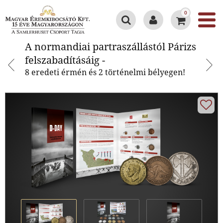
0
A normandiai partraszállástól
A normandiai partraszállástól Párizs
Párizs felszabadításáig -
felszabadításáig -
8 eredeti érmén és 2 történelmi bélyegen!