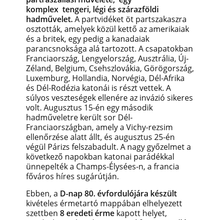
komplex tengeri, légi és szárazföldi
hadművelet.
A partvidéket öt partszakaszra
osztották, amelyek közül kettő az amerikaiak
és a britek, egy pedig a kanadaiak
parancsnoksága alá tartozott. A csapatokban
Franciaország, Lengyelország, Ausztrália, Új-
Zéland, Belgium, Csehszlovákia, Görögország,
Luxemburg, Hollandia, Norvégia, Dél-Afrika
és Dél-Rodézia katonái is részt vettek. A
súlyos veszteségek ellenére az invázió sikeres
volt. Augusztus 15-én egy második
hadműveletre került sor Dél-
Franciaországban, amely a Vichy-rezsim
ellenőrzése alatt állt, és augusztus 25-én
végül Párizs felszabadult. A nagy győzelmet a
következő napokban katonai parádékkal
ünnepelték a Champs-Élysées-n, a francia
főváros híres sugárútján.
Ebben, a
D-nap 80. évfordulójára készült
kivételes érmetartó mappában elhelyezett
szettben
8 eredeti érme
kapott helyet,