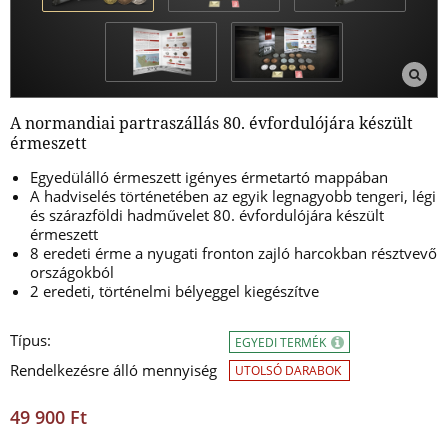
A normandiai partraszállás 80. évfordulójára készült
érmeszett
Egyedülálló érmeszett igényes érmetartó mappában
A hadviselés történetében az egyik legnagyobb tengeri, légi
és szárazföldi hadművelet 80. évfordulójára készült
érmeszett
8 eredeti érme a nyugati fronton zajló harcokban résztvevő
országokból
2 eredeti, történelmi bélyeggel kiegészítve
Típus:
EGYEDI TERMÉK
Rendelkezésre álló mennyiség
UTOLSÓ DARABOK
49 900 Ft