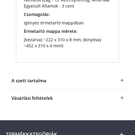
Egyesült Államok - 3 cent
Csomagolás:
Igényes érmetartó mappában
Érmetartó mappa mérete:
(bezárva) ~222 x 310 x 8 mm; (kinyitva)
~452 x 310 x 4 mmS
A szett tartalma
Vásárlási feltételek
Igen, megrendelem a
normandiai partraszállás
80. évfordulójára készült érmeszettet
a fenti
kedvező áron (+ az
ÁSZF
-ben megjelölt
csomagolási és postaköltség).
A termék ára
TERMÉKKATEGÓRIÁK