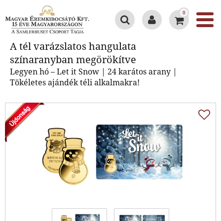
0
A tél varázslatos hangulata
A tél varázslatos hangulata
színaranyban megörökítve
színaranyban megörökítve
Legyen hó – Let it Snow | 24 karátos arany |
Tökéletes ajándék téli alkalmakra!