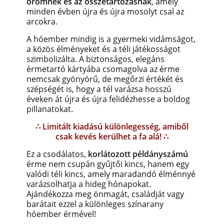
örömnek és az összetartozásnak
, amely
minden évben újra és újra mosolyt csal az
arcokra.
A hóember mindig is a gyermeki vidámságot,
a közös élményeket és a téli játékosságot
szimbolizálta. A biztonságos, elegáns
érmetartó kártyába csomagolva az érme
nemcsak gyönyörű, de megőrzi értékét és
szépségét is, hogy a tél varázsa hosszú
éveken át újra és újra felidézhesse a boldog
pillanatokat.
∴ Limitált kiadású különlegesség, amiből
csak kevés kerülhet a fa alá! ∴
Ez a csodálatos,
korlátozott példányszámú
érme nem csupán gyűjtői kincs, hanem egy
valódi téli kincs, amely maradandó élménnyé
varázsolhatja a hideg hónapokat.
Ajándékozza meg önmagát, családját vagy
barátait ezzel a különleges színarany
hóember érmével!