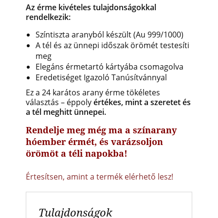
Az érme kivételes tulajdonságokkal
rendelkezik:
Színtiszta aranyból készült (Au 999/1000)
A tél és az ünnepi időszak örömét testesíti
meg
Elegáns érmetartó kártyába csomagolva
Eredetiséget Igazoló Tanúsítvánnyal
Ez a 24 karátos arany érme tökéletes
választás – éppoly
értékes, mint a szeretet és
a tél meghitt ünnepei.
Rendelje meg még ma a színarany
hóember érmét, és varázsoljon
örömöt a téli napokba!
Értesítsen, amint a termék elérhető lesz!
Tulajdonságok