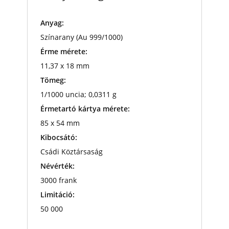
Anyag:
Színarany (Au 999/1000)
Érme mérete:
11,37 x 18 mm
Tömeg:
1/1000 uncia; 0,0311 g
Érmetartó kártya mérete:
85 x 54 mm
Kibocsátó:
Csádi Köztársaság
Névérték:
3000 frank
Limitáció:
50 000