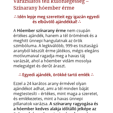
Varázslatos téli különlegesség –
Színarany hóember érme
∴ Idén lepje meg szeretteit egy igazán egyedi
és elbűvölő ajándékkal! ∴
A
Hóember színarany érme
nem csupán
értékes ajándék, hanem a tél örömének és a
meghitt ünnepi hangulatnak az örök
szimbóluma. A legkiválóbb, 999-es tisztaságú
aranyból készült érme játékos, mégis elegáns
motívumaival ragadja meg a havas táj
varázsát, ahol a hóember vidám mosolya
melegséget és derűt áraszt.
∴ Egyedi ajándék, örökké tartó emlék ∴
Ezzel a 24 karátos arany érmével olyan
ajándékot adhat, ami a tél minden báját
megtestesíti – értékes, mint maga a szeretet,
és emlékezetes, mint a havas ünnepi
pillanatok varázsa.
A színarany ragyogása és
a hóember kedves alakja időtálló jelképe az