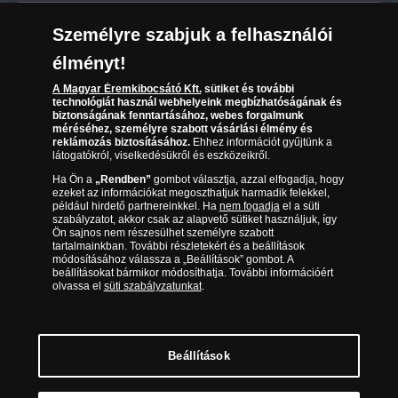
Leiratkozás a hírlevélről
Kézbesítés
Karrier
Személyre szabjuk a felhasználói
Sütik (cookies) használata
Reklamáció
élményt!
06 80 888 889
Süti (cookies)
Beállítások
Visszaküldés
A Magyar Éremkibocsátó Kft.
sütiket és további
Társaságunkról
technológiát használ webhelyeink megbízhatóságának és
(díjmentesen hívható hétfőtől csütörtökig 9.00 és 17.00
Elállási űrlap
biztonságának fenntartásához, webes forgalmunk
Az érmék és érmek ára és értéke
óra között, péntekenként 9.00 és 15.00 óra között)
méréséhez, személyre szabott vásárlási élmény és
reklámozás biztosításához.
Ehhez információt gyűjtünk a
látogatókról, viselkedésükről és eszközeikről.
Gyakran ismételt kérdések
Ha Ön a
„Rendben”
gombot választja, azzal elfogadja, hogy
Adatkezelés
ezeket az információkat megoszthatjuk harmadik felekkel,
például hirdető partnereinkkel. Ha
nem fogadja
el a süti
szabályzatot, akkor csak az alapvető sütiket használjuk, így
Ön sajnos nem részesülhet személyre szabott
tartalmainkban. További részletekért és a beállítások
módosításához válassza a „Beállítások” gombot. A
beállításokat bármikor módosíthatja. További információért
olvassa el
süti szabályzatunkat
.
Beállítások
Magyar Éremkibocsátó Kft. 1134 Budapest, Váci út 33. Cégjegyzékszám: 01-09-
957944, Adószám: 23275395-2-41 A Társaság a Magyar Kereskedelmi
Engedélyezési Hivatal Nemesfémvizsgáló és Hitelesítő Hatóság (1089 Budapest,