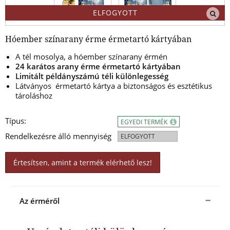
ELFOGYOTT
Hóember színarany érme érmetartó kártyában
A tél mosolya, a hóember színarany érmén
24 karátos arany érme érmetartó kártyában
Limitált példányszámú téli különlegesség
Látványos érmetartó kártya a biztonságos és esztétikus
tároláshoz
Típus:
EGYEDI TERMÉK
Rendelkezésre álló mennyiség
ELFOGYOTT
Értesítsen, amint a termék elérhető lesz!
Az érméről