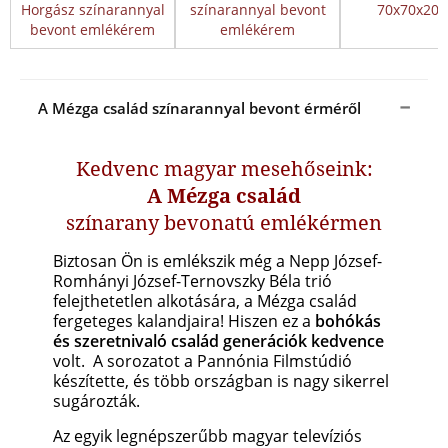
Horgász színarannyal
színarannyal bevont
70x70x20
bevont emlékérem
emlékérem
A Mézga család színarannyal bevont érméről
Kedvenc magyar mesehőseink:
A Mézga család
színarany bevonatú emlékérmen
Biztosan Ön is emlékszik még a Nepp József-
Romhányi József-Ternovszky Béla trió
felejthetetlen alkotására, a Mézga család
fergeteges kalandjaira!
Hiszen ez a
bohókás
és szeretnivaló család generációk kedvence
volt. A sorozatot a Pannónia Filmstúdió
készítette, és több országban is nagy sikerrel
sugározták.
Az egyik legnépszerűbb magyar televíziós