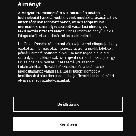
Az érmék és érmek ára és értéke
óra között, péntekenként 9.00 és 15.00 óra között)
élményt!
A Magyar Éremkibocsátó Kft.
sütiket és további
Gyakran ismételt kérdések
technológiát használ webhelyeink megbízhatóságának és
biztonságának fenntartásához, webes forgalmunk
Adatkezelés
méréséhez, személyre szabott vásárlási élmény és
reklámozás biztosításához.
Ehhez információt gyűjtünk a
látogatókról, viselkedésükről és eszközeikről.
Ha Ön a
„Rendben”
gombot választja, azzal elfogadja, hogy
ezeket az információkat megoszthatjuk harmadik felekkel,
például hirdető partnereinkkel. Ha
nem fogadja
el a süti
szabályzatot, akkor csak az alapvető sütiket használjuk, így
Ön sajnos nem részesülhet személyre szabott
tartalmainkban. További részletekért és a beállítások
módosításához válassza a „Beállítások” gombot. A
beállításokat bármikor módosíthatja. További információért
olvassa el
süti szabályzatunkat
.
Magyar Éremkibocsátó Kft. 1134 Budapest, Váci út 33. Cégjegyzékszám: 01-09-
957944, Adószám: 23275395-2-41 A Társaság a Magyar Kereskedelmi
Engedélyezési Hivatal Nemesfémvizsgáló és Hitelesítő Hatóság (1089 Budapest,
Bláthy Ottó utca 3-5.) engedélyéhez kötött tevékenységet folytat. Kereskedelmi
engedély száma: PR7638
© Copyright 2026 - Magyar Éremkibocsátó Kft.
Beállítások
Kosárba tesz
Rendben