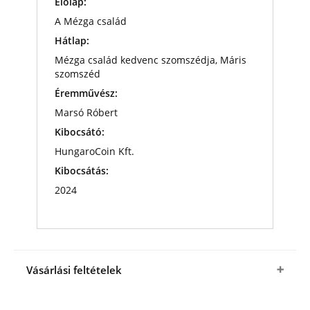
Előlap:
A Mézga család
Hátlap:
Mézga család kedvenc szomszédja, Máris
szomszéd
Éremművész:
Marsó Róbert
Kibocsátó:
HungaroCoin Kft.
Kibocsátás:
2024
Vásárlási feltételek