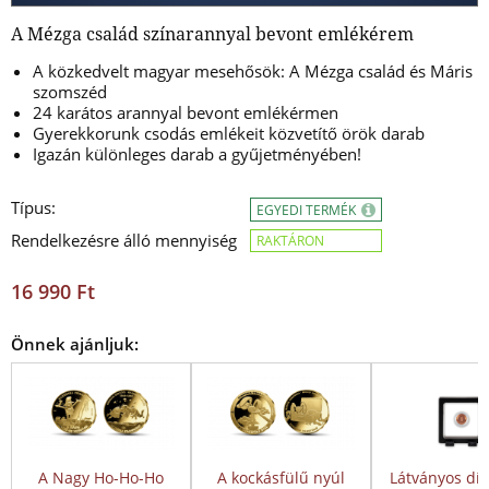
A Mézga család színarannyal bevont emlékérem
A közkedvelt magyar mesehősök: A Mézga család és Máris
szomszéd
24 karátos arannyal bevont emlékérmen
Gyerekkorunk csodás emlékeit közvetítő örök darab
Igazán különleges darab a gyűjetményében!
Típus:
EGYEDI TERMÉK
Rendelkezésre álló mennyiség
RAKTÁRON
16 990 Ft
Önnek ajánljuk:
A Nagy Ho-Ho-Ho
A kockásfülű nyúl
Látványos dís