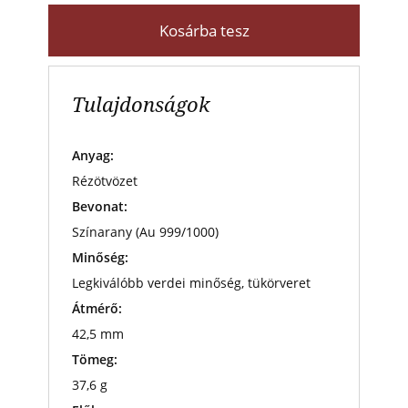
Kosárba tesz
Tulajdonságok
Anyag:
Rézötvözet
Bevonat:
Színarany (Au 999/1000)
Minőség:
Legkiválóbb verdei minőség, tükörveret
Átmérő:
42,5 mm
Tömeg:
37,6 g