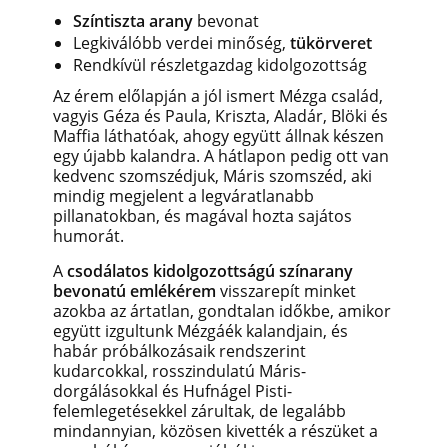
Színtiszta arany
bevonat
Legkiválóbb verdei minőség,
tükörveret
Rendkívül részletgazdag kidolgozottság
Az érem előlapján a jól ismert Mézga család,
vagyis Géza és Paula, Kriszta, Aladár, Blöki és
Maffia láthatóak, ahogy együtt állnak készen
egy újabb kalandra. A hátlapon pedig ott van
kedvenc szomszédjuk, Máris szomszéd, aki
mindig megjelent a legváratlanabb
pillanatokban, és magával hozta sajátos
humorát.
A
csodálatos kidolgozottságú színarany
bevonatú emlékérem
visszarepít minket
azokba az ártatlan, gondtalan időkbe, amikor
együtt izgultunk Mézgáék kalandjain, és
habár próbálkozásaik rendszerint
kudarcokkal, rosszindulatú Máris-
dorgálásokkal és Hufnágel Pisti-
felemlegetésekkel zárultak, de legalább
mindannyian, közösen kivették a részüket a