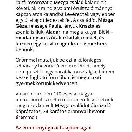
rajzfilmsorozat
a Mézga család
kalandjait
követi, akik mindig valami őrült találmánnyal
kapcsolatos kalandba keveredtek vagy éppen
egy új világot fedeztek fel. A családfő,
Mézga
Géza
, felesége
Paula
, lányuk
Kriszta
és
zseniális fiuk,
Aladár
, na meg a kutya, Blöki –
mindannyian szórakoztattak minket, és
közben egy kicsit magunkra is ismertünk
bennük
.
Örömmel mutatjuk be ezt a
különleges,
színarany bevonatú emlékéremet, amely
nem pusztán egy darabka nosztalgia, hanem
kézzelfogható formában is meg
örökíti
gyermekkorunk kedvenceit
.
Valamint az idén 110 éves a magyar
animációról is méltó módon emlékezhetünk
meg a közkedvelt
Mézga családot ábrázoló
káprázatos, 24 karátos arannyal bevont
érem
mel!
Az érem lenyűgöző tulajdonságai: