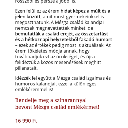
rosszból és persze a jóból is.
Ezen felül e
z az érem
hidat képez a múlt és a
jelen között
, amit most gyermekeinkkel is
megoszthatunk. A Mézga család kalandjai
nemcsak megnevettettek minket, de
bemutatták a család erejét, az összetartást
és a hétköznapi helyzetekből fakadó humort
– ezek az értékek pedig most is aktuálisak. Az
érem tökéletes módja annak, hogy
továbbadjuk ezt az örökséget, és újra
felidézzük a közös mesenézések meghitt
pillanatait.
Idézzék fel együtt a Mézga család izgalmas és
humoros kalandjait ezzel a különleges
emlékéremmel is!
Rendelje meg a színarannyal
bevont Mézga család emlékérmet!
16 990 Ft