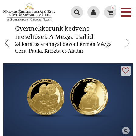
0
Gyermekkorunk kedvenc
Gyermekkorunk kedvenc
mesehősei: A Mézga család
mesehősei: A Mézga család
24 karátos arannyal bevont érmen Mézga
Géza, Paula, Kriszta és Aladár