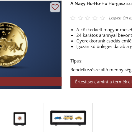
A Nagy Ho-Ho-Ho Horgász sz
Legyen Ön az
A közkedvelt magyar meseh
24 karátos arannyal bevo
Gyerekkorunk csodás emlék
Igazán különleges darab a
Típus:
Rendelkezésre álló mennyiség
Értesítsen, amint a termék el