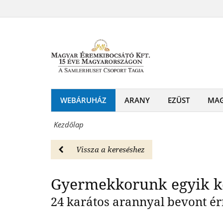
Magyar
Ho-
Éremkibocsátó
Gyermekkorunk egy
Ho-
Kft.
Ho
-
Horgász
A
emlékérem
Nagy
WEBÁRUHÁZ
ARANY
EZÜST
MA
Magyar
Ho-
Éremkibocsátó
Kezdőlap
Ho-
Kft.
Ho
Vissza a kereséshez
-
Horgász
Érmék
Gyermekkorunk egyik k
emlékérem
és
24 karátos arannyal bevont ér
Magyar
emlékérmek
Éremkibocsátó
hivatalos