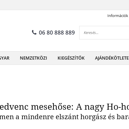
Információk
ik kedvenc mesehőse: A nag
06 80 888 889
GYAR
NEMZETKÖZI
KIEGÉSZÍTŐK
AJÁNDÉKÖTLETE
edvenc mesehőse: A nagy Ho-ho
men a mindenre elszánt horgász és bar