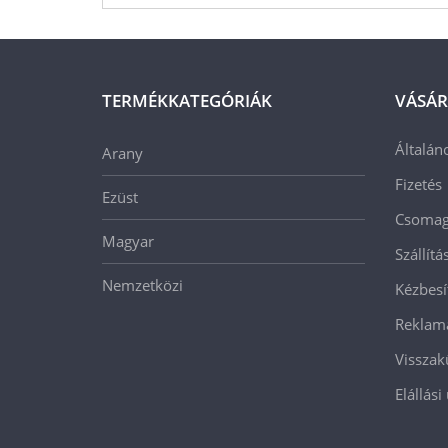
TERMÉKKATEGÓRIÁK
VÁSÁR
Általán
Arany
Fizetés
Ezüst
Csomago
Magyar
Szállít
Nemzetközi
Kézbesí
Reklam
Visszak
Elállási