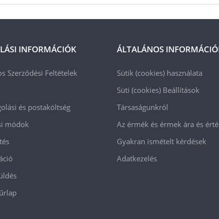
LÁSI INFORMÁCIÓK
ÁLTALÁNOS INFORMÁCIÓ
os Szerződési Feltételek
Sütik (cookies) használata
Süti (cookies)
Beállítások
lási és postaköltség
Társaságunkról
ási módok
Az érmék és érmek ára és ért
tés
Gyakran ismételt kérdések
áció
Adatkezelés
üldés
 űrlap