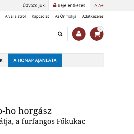
Üdvözöljük,
Bejelentkezés
-A
A+
A vállalatról
Kapcsolat
Az Ön fiókja
Adatkezelés
y Ho-ho-ho horgász
0
K
A HÓNAP AJÁNLATA
-ho horgász
átja, a furfangos Főkukac