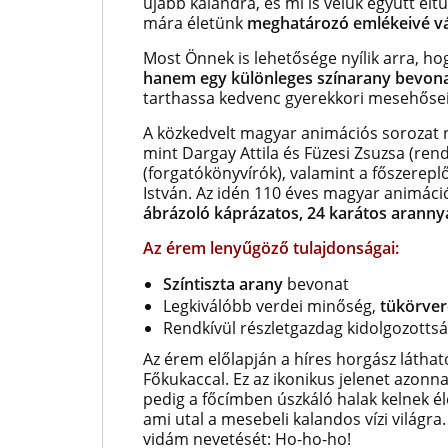
újabb kalandra, és mi is velük együtt él
mára életünk
meghatározó emlékeivé vál
Most Önnek is lehetősége nyílik arra, ho
hanem egy különleges színarany bevon
tarthassa kedvenc gyerekkori mesehősei
A közkedvelt magyar animációs sorozat 
mint
Dargay Attila és Füzesi Zsuzsa (ren
(forgatókönyvírók), valamint a főszerepl
István. Az idén 110 éves magyar animáció
ábrázoló káprázatos,
24 karátos arannya
Az érem lenyűgöző tulajdonságai:
Színtiszta arany
bevonat
Legkiválóbb verdei minőség,
tükörver
Rendkívül részletgazdag kidolgozotts
Az érem előlapján a híres horgász láthat
Főkukaccal. Ez az ikonikus jelenet azonna
pedig a főcímben úszkáló halak kelnek él
ami utal a mesebeli kalandos vízi világra
vidám nevetését: Ho-ho-ho!