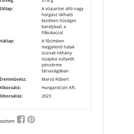
Tömeg:
37,6 g
Előlap:
A vízparton álló nagy
horgász látható
kezében hűséges
barátjával, a
Főkukaccal
Hátlap:
A főcímben
megjelenő halak
úsznak néhány
iszapba süllyedt
pénzérme
társaságában
Éremművész:
Marsó Róbert
Kibocsátó:
HungaroCoin Kft.
Kibocsátás:
2023
osztom: