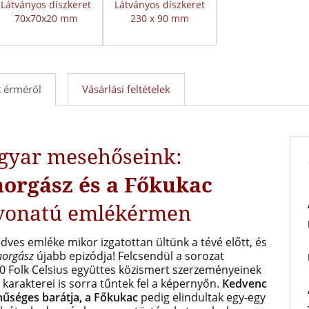
Látványos díszkeret
Látványos díszkeret
70x70x20 mm
230 x 90 mm
 érméről
Vásárlási feltételek
gyar mesehőseink:
horgász és a Főkukac
evonatú emlékérmen
dves emléke mikor izgatottan ültünk a tévé előtt, és
horgász
újabb epizódja! Felcsendül a sorozat
0 Folk Celsius együttes közismert szerzeményeinek
s
karakterei is sorra tűntek fel a képernyőn.
Kedvenc
űséges barátja, a Főkukac
pedig elindultak egy-egy