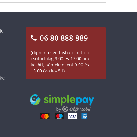
K
06 80 888 889
(díjmentesen hívható hétfőtől
csütörtökig 9.00 és 17.00 óra
között, péntekenként 9.00 és
15.00 óra között)
éke