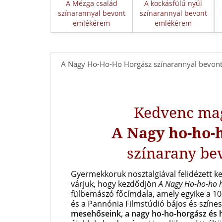
A Mézga család
A kockásfülű nyúl
színarannyal bevont
színarannyal bevont
emlékérem
emlékérem
A Nagy Ho-Ho-Ho Horgász színarannyal bevont
Kedvenc ma
A Nagy ho-ho-
színarany b
Gyermekkoruk nosztalgiával felidézett ke
várjuk, hogy kezdődjön
A Nagy Ho-ho-ho 
fülbemászó főcímdala, amely egyike a 10
és a
Pannónia Filmstúdió bájos és színe
mesehőseink, a nagy ho-ho-horgász és h