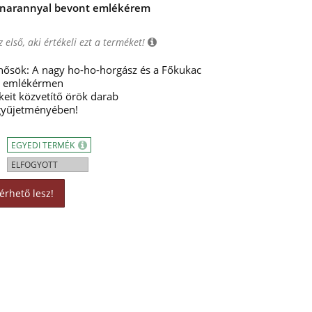
ínarannyal bevont emlékérem
 első, aki értékeli ezt a terméket!
ősök: A nagy ho-ho-horgász és a Főkukac
nt emlékérmen
eit közvetítő örök darab
 gyűjetményében!
EGYEDI TERMÉK
ELFOGYOTT
érhető lesz!