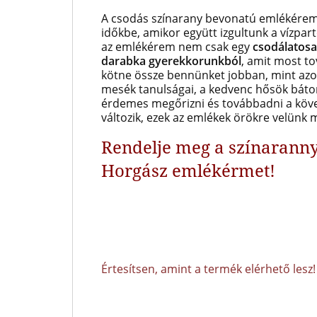
A csodás színarany bevonatú emlékérem 
időkbe, amikor együtt izgultunk a vízpar
az emlékérem nem csak egy
csodálatosa
darabka gyerekkorunkból
, amit most t
kötne össze bennünket jobban, mint azok
mesék tanulságai, a kedvenc hősök bátor
érdemes megőrizni és továbbadni a köve
változik, ezek az emlékek örökre velünk
Rendelje meg a színarann
Horgász emlékérmet!
Értesítsen, amint a termék elérhető lesz!