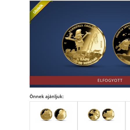
Kft.
forgalmazója!
-
Érmék
és
emlékérmek
hivatalos
forgalmazója!
ELFOGYOTT
Önnek ajánljuk: