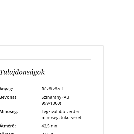
Tulajdonságok
Anyag:
Rézötvözet
Bevonat:
Színarany (Au
999/1000)
Minőség:
Legkiválóbb verdei
minőség, tükörveret
Átmérő:
42,5 mm