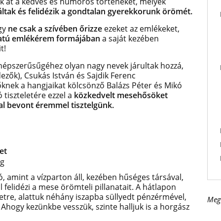
tük át a kedves és humoros történeket, melyek
tak és felidézik a gondtalan gyerekkorunk örömét.
gy
ne csak a szívében őrizze
ezeket az emlékeket,
atú emlékérem formájában
a saját kezében
t!
népszerűsűgéhez olyan nagy nevek járultak hozzá,
dezők), Csukás István és Sajdik Ferenc
őknek a hangjaikat kölcsönző Balázs Péter és Mikó
 tiszteletére ezzel a
közkedvelt mesehősöket
l bevont éremmel tisztelgünk.
et
ág
ó, amint a vízparton áll, kezében hűséges társával,
l felidézi a mese örömteli pillanatait. A hátlapon
etre, alattuk néhány iszapba süllyedt pénzérmével,
Meg
. Ahogy kezünkbe vesszük, szinte halljuk is a horgász