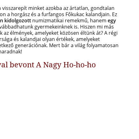
visszarepít minket azokba az ártatlan, gondtalan
ton a horgász és a furfangos Főkukac kalandjain. Ez
n kidolgozott
numizmatikai remekmű, hanem
egy
ovábbadhatunk gyermekeinknek is. Hiszen mi más
 az élmények, amelyeket közösen éltünk át? A régi
sága és kalandjai olyan értékek, amelyeket
tkező generációnak. Mert bár a világ folyamatosan
 maradnak!
yal bevont A Nagy Ho-ho-ho