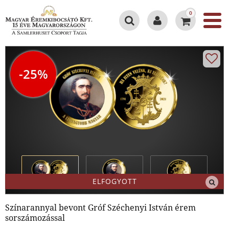
0
-25%
ELFOGYOTT
Színarannyal bevont Gróf Széchenyi István érem
sorszámozással