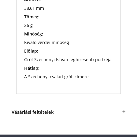
38,61 mm
Tömeg:
26 g
Minőség:
Kiváló verdei minőség
Előlap:
Gróf Széchenyi István leghíresebb portréja
Hátlap:
A Széchenyi család grófi címere
Vásárlási feltételek
Igen, megrendelem a jubileumi
Gróf Széchenyi
István érmet
kedvező áron, mindössze 14 470 Ft-