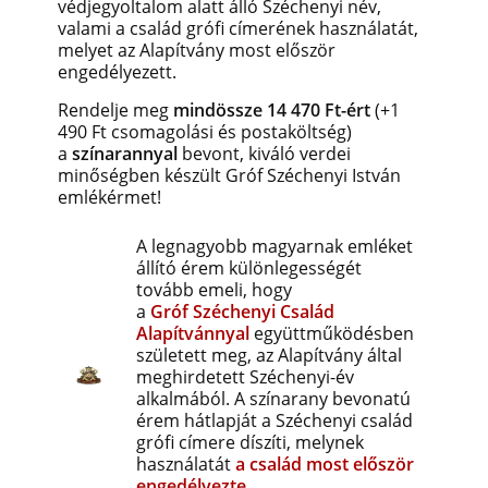
védjegyoltalom alatt álló Széchenyi név,
valami a család grófi címerének használatát,
melyet az Alapítvány most először
engedélyezett.
Rendelje meg
mindössze 14 470 Ft-ért
(+1
490 Ft csomagolási és postaköltség)
a
színarannyal
bevont, kiváló verdei
minőségben készült Gróf Széchenyi István
emlékérmet!
A
legnagyobb magyarnak emléket
állító érem különlegességét
tovább emeli, hogy
a
Gróf
Széchenyi
Család
Alapítvánnyal
együttműködésben
született meg, az Alapítvány által
meghirdetett Széchenyi-év
alkalmából. A színarany bevonatú
érem hátlapját a Széchenyi család
grófi címere díszíti, melynek
használatát
a család most először
engedélyezte
.