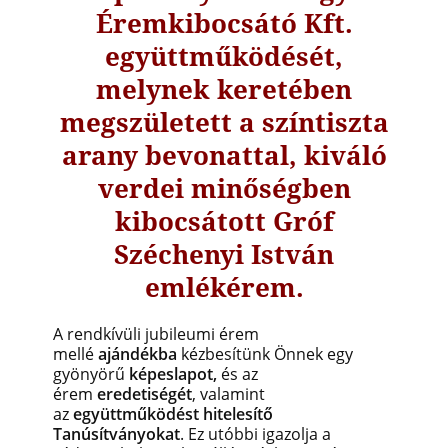
Éremkibocsátó Kft.
együttműködését,
melynek keretében
megszületett a színtiszta
arany bevonattal, kiváló
verdei minőségben
kibocsátott Gróf
Széchenyi István
emlékérem.
A rendkívüli jubileumi érem
mellé
ajándékba
kézbesítünk Önnek egy
gyönyörű
képeslapot,
és az
érem
eredetiségét
, valamint
az
együttműködést hitelesítő
Tanúsítványokat
. Ez utóbbi igazolja a