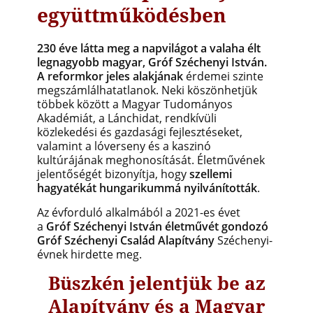
együttműködésben
230 éve látta meg a napvilágot a valaha élt
legnagyobb magyar, Gróf Széchenyi István.
A reformkor jeles alakjának
érdemei szinte
megszámlálhatatlanok. Neki köszönhetjük
többek között a Magyar Tudományos
Akadémiát, a Lánchidat, rendkívüli
közlekedési és gazdasági fejlesztéseket,
valamint a lóverseny és a kaszinó
kultúrájának meghonosítását. Életművének
jelentőségét bizonyítja, hogy
szellemi
hagyatékát hungarikummá nyilvánították
.
Az évforduló alkalmából a 2021-es évet
a
Gróf Széchenyi István életművét gondozó
Gróf Széchenyi Család Alapítvány
Széchenyi-
évnek hirdette meg.
Büszkén jelentjük be az
Alapítvány és a Magyar