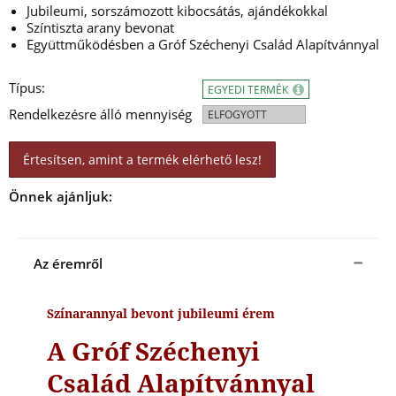
Jubileumi, sorszámozott kibocsátás, ajándékokkal
Színtiszta arany bevonat
Együttműködésben a Gróf Széchenyi Család Alapítvánnyal
Típus:
EGYEDI TERMÉK
Rendelkezésre álló mennyiség
ELFOGYOTT
Értesítsen, amint a termék elérhető lesz!
Önnek ajánljuk:
Az éremről
Színarannyal bevont jubileumi érem
A Gróf Széchenyi
Család Alapítvánnyal