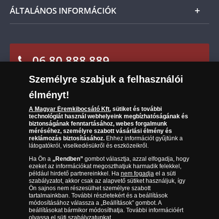
Csomagolási és postaköltség
Ügyfélszolgálat
ÁLTALÁNOS INFORMÁCIÓK
Szállítási módok
Leiratkozás a hírlevélről
Kézbesítés
Karrier
Sütik (cookies) használata
Reklamáció
06 80 888 889
Süti (cookies)
Beállítások
Visszaküldés
Társaságunkról
Személyre szabjuk a felhasználói
(díjmentesen hívható hétfőtől csütörtökig 9.00 és 17.00
Elállási űrlap
Az érmék és érmek ára és értéke
óra között, péntekenként 9.00 és 15.00 óra között)
élményt!
Gyakran ismételt kérdések
A Magyar Éremkibocsátó Kft.
sütiket és további
technológiát használ webhelyeink megbízhatóságának és
biztonságának fenntartásához, webes forgalmunk
Adatkezelés
méréséhez, személyre szabott vásárlási élmény és
reklámozás biztosításához.
Ehhez információt gyűjtünk a
látogatókról, viselkedésükről és eszközeikről.
Ha Ön a
„Rendben”
gombot választja, azzal elfogadja, hogy
ezeket az információkat megoszthatjuk harmadik felekkel,
például hirdető partnereinkkel. Ha
nem fogadja
el a süti
szabályzatot, akkor csak az alapvető sütiket használjuk, így
Ön sajnos nem részesülhet személyre szabott
tartalmainkban. További részletekért és a beállítások
módosításához válassza a „Beállítások” gombot. A
beállításokat bármikor módosíthatja. További információért
olvassa el
süti szabályzatunkat
.