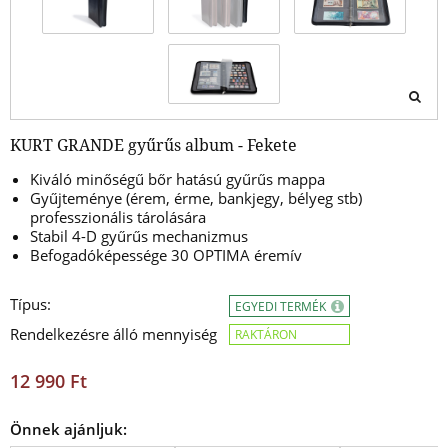
KURT GRANDE gyűrűs album - Fekete
Kiváló minőségű bőr hatású gyűrűs mappa
Gyűjteménye (érem, érme, bankjegy, bélyeg stb)
professzionális tárolására
Stabil 4-D gyűrűs mechanizmus
Befogadóképessége 30 OPTIMA éremív
Típus:
EGYEDI TERMÉK
Rendelkezésre álló mennyiség
RAKTÁRON
12 990 Ft
Önnek ajánljuk: