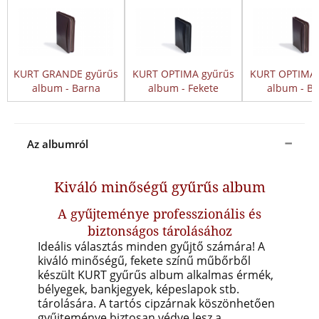
KURT GRANDE gyűrűs
KURT OPTIMA gyűrűs
KURT OPTIMA 
album - Barna
album - Fekete
album - B
Az albumról
Kiváló minőségű gyűrűs album
A gyűjteménye professzionális és
biztonságos tárolásához
Ideális választás minden gyűjtő számára! A
kiváló minőségű, fekete színű műbőrből
készült KURT gyűrűs album alkalmas érmék,
bélyegek, bankjegyek, képeslapok stb.
tárolására.
A tartós cipzárnak köszönhetően
gyűjteménye biztosan védve lesz a