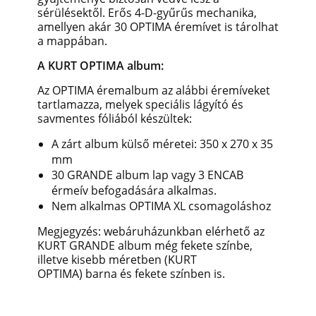
sérülésektől. Erős 4-D-gyűrűs mechanika,
amellyen akár 30 OPTIMA éremívet is tárolhat
a mappában.
A KURT OPTIMA album:
Az OPTIMA éremalbum az alábbi éremíveket
tartlamazza, melyek speciális lágyító és
savmentes fóliából készültek:
A zárt album külső méretei: 350 x 270 x 35
mm
30 GRANDE album lap vagy 3 ENCAB
érmeív befogadására alkalmas.
Nem alkalmas OPTIMA XL csomagoláshoz
Megjegyzés: webáruházunkban elérhető az
KURT GRANDE album még fekete színbe,
illetve kisebb méretben (KURT
OPTIMA) barna és fekete színben is.