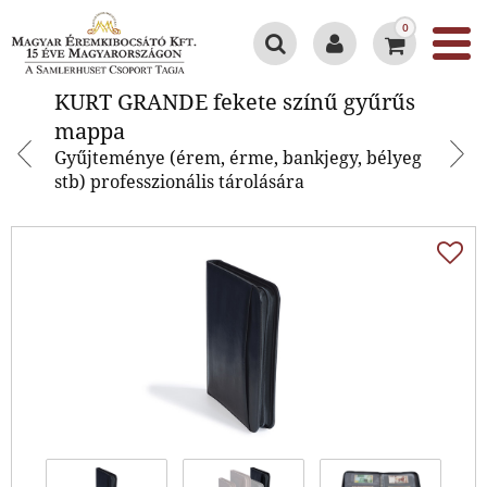
0
KURT GRANDE fekete színű
KURT GRANDE fekete színű gyűrűs
gyűrűs mappa
mappa
Gyűjteménye (érem, érme, bankjegy, bélyeg
stb) professzionális tárolására