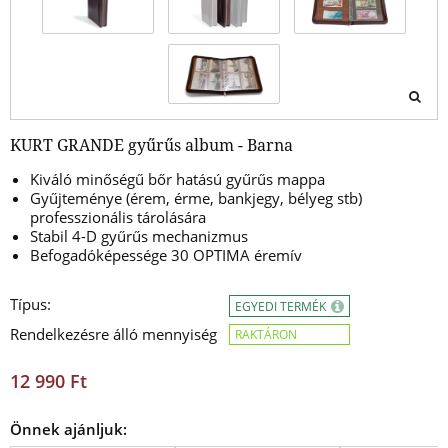
KURT GRANDE gyűrűs album - Barna
Kiváló minőségű bőr hatású gyűrűs mappa
Gyűjteménye (érem, érme, bankjegy, bélyeg stb)
professzionális tárolására
Stabil 4-D gyűrűs mechanizmus
Befogadóképessége 30 OPTIMA éremív
Típus:
EGYEDI TERMÉK
Rendelkezésre álló mennyiség
RAKTÁRON
12 990 Ft
Önnek ajánljuk: