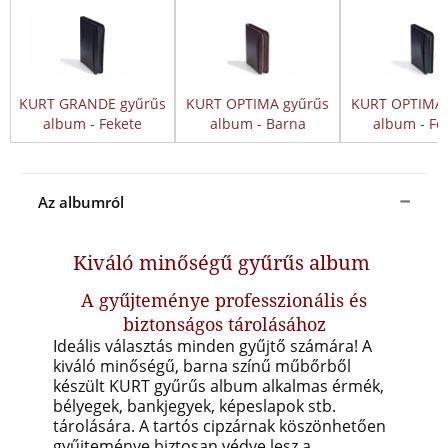
KURT GRANDE gyűrűs
KURT OPTIMA gyűrűs
KURT OPTIMA 
album - Fekete
album - Barna
album - Fe
Az albumról
Kiváló minőségű gyűrűs album
A gyűjteménye professzionális és
biztonságos tárolásához
Ideális választás minden gyűjtő számára! A
kiváló minőségű, barna színű műbőrből
készült KURT gyűrűs album alkalmas érmék,
bélyegek, bankjegyek, képeslapok stb.
tárolására.
A tartós cipzárnak köszönhetően
gyűjteménye biztosan védve lesz a