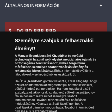
Csomagolási és postaköltség
Ügyfélszolgálat
ÁLTALÁNOS INFORMÁCIÓK
Szállítási módok
Leiratkozás a hírlevélről
Kézbesítés
Karrier
Sütik (cookies) használata
Reklamáció
06 80 888 889
Süti (cookies)
Beállítások
Visszaküldés
Társaságunkról
Személyre szabjuk a felhasználói
(díjmentesen hívható hétfőtől csütörtökig 9.00 és 17.00
Elállási űrlap
Az érmék és érmek ára és értéke
óra között, péntekenként 9.00 és 15.00 óra között)
élményt!
Gyakran ismételt kérdések
A Magyar Éremkibocsátó Kft.
sütiket és további
technológiát használ webhelyeink megbízhatóságának és
biztonságának fenntartásához, webes forgalmunk
Adatkezelés
méréséhez, személyre szabott vásárlási élmény és
reklámozás biztosításához.
Ehhez információt gyűjtünk a
látogatókról, viselkedésükről és eszközeikről.
Ha Ön a
„Rendben”
gombot választja, azzal elfogadja, hogy
ezeket az információkat megoszthatjuk harmadik felekkel,
például hirdető partnereinkkel. Ha
nem fogadja
el a süti
szabályzatot, akkor csak az alapvető sütiket használjuk, így
Ön sajnos nem részesülhet személyre szabott
tartalmainkban. További részletekért és a beállítások
módosításához válassza a „Beállítások” gombot. A
beállításokat bármikor módosíthatja. További információért
olvassa el
süti szabályzatunkat
.