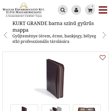
0
KURT GRANDE barna színű
KURT GRANDE barna színű gyűrűs
gyűrűs mappa
mappa
Gyűjteménye (érem, érme, bankjegy, bélyeg
stb) professzionális tárolására