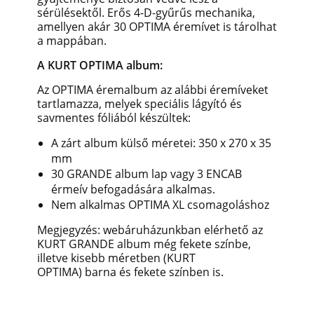
sérülésektől. Erős 4-D-gyűrűs mechanika,
amellyen akár 30 OPTIMA éremívet is tárolhat
a mappában.
A KURT OPTIMA album:
Az OPTIMA éremalbum az alábbi éremíveket
tartlamazza, melyek speciális lágyító és
savmentes fóliából készültek:
A zárt album külső méretei: 350 x 270 x 35
mm
30 GRANDE album lap vagy 3 ENCAB
érmeív befogadására alkalmas.
Nem alkalmas OPTIMA XL csomagoláshoz
Megjegyzés: webáruházunkban elérhető az
KURT GRANDE album még fekete színbe,
illetve kisebb méretben (KURT
OPTIMA) barna és fekete színben is.