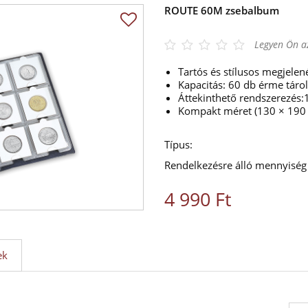
ROUTE 60M zsebalbum
Legyen Ön az
Tartós és stílusos megjele
Kapacitás: 60 db érme táro
Áttekinthető rendszerezés:1
Kompakt méret (130 × 190 m
Típus:
Rendelkezésre álló mennyiség
4 990 Ft
ek