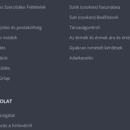
os Szerződési Feltételek
Sütik (cookies) használata
Süti (cookies)
Beállítások
lási és postaköltség
Társaságunkról
ási módok
Az érmék és érmek ára és ért
tés
Gyakran ismételt kérdések
áció
Adatkezelés
üldés
 űrlap
OLAT
zolgálat
zás a hírlevélről