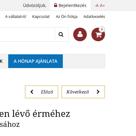
Üdvözöljük,
Bejelentkezés
-A
A+
A vállalatról
Kapcsolat
Az Ön fiókja
Adatkezelés
eretben lévő érméhez
0
K
A HÓNAP AJÁNLATA
Előző
Következő
ben lévő érméhez
ásához