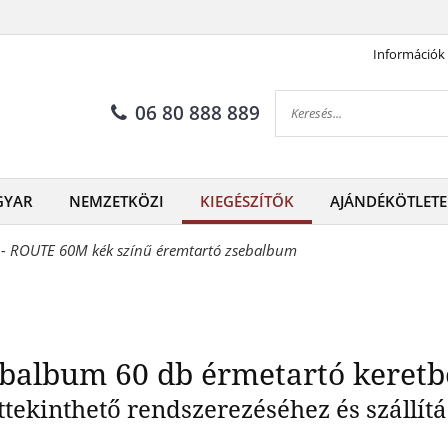
Információk
 zsebalbum 60 db érmetartó k
06 80 888 889
GYAR
NEMZETKÖZI
KIEGÉSZÍTŐK
AJÁNDÉKÖTLETE
 - ROUTE 60M kék színű éremtartó zsebalbum
ebalbum 60 db érmetartó keret
tekinthető rendszerezéséhez és szállít