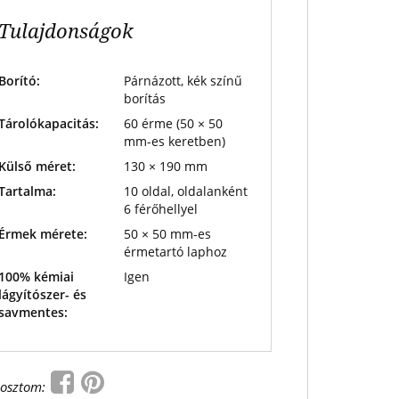
Tulajdonságok
Borító:
Párnázott, kék színű
borítás
Tárolókapacitás:
60 érme (50 × 50
mm-es keretben)
Külső méret:
130 × 190 mm
Tartalma:
10 oldal, oldalanként
6 férőhellyel
Érmek mérete:
50 × 50 mm-es
érmetartó laphoz
100% kémiai
Igen
lágyítószer- és
savmentes:
osztom: