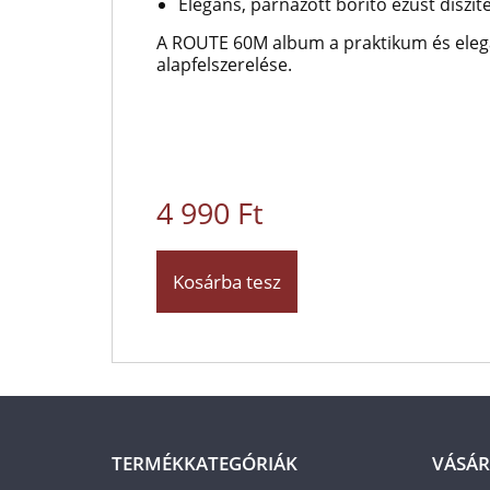
Elegáns, párnázott borító ezüst díszít
A ROUTE 60M album a praktikum és eleg
alapfelszerelése.
4 990 Ft
Kosárba tesz
TERMÉKKATEGÓRIÁK
VÁSÁR