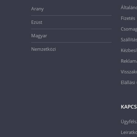
Általán
Arany
Fizetés
Ezüst
Csomago
Magyar
Szállít
Nemzetközi
Kézbesí
Reklam
Visszak
Elállási
KAPCS
Ügyféls
Leiratko