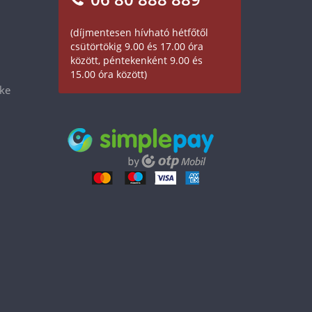
(díjmentesen hívható hétfőtől
csütörtökig 9.00 és 17.00 óra
között, péntekenként 9.00 és
15.00 óra között)
éke
4 990 Ft
Kosárba tesz