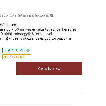
 első, aki értékeli ezt a terméket!
nésű album
lása 50 × 50 mm-es érmetartó laphoz, kerethez
0 oldal, mindegyik 6 férőhellyel
m) – ideális utazáshoz és gyűjtői piacokra
EGYEDI TERMÉK
NÉHÁNY DARAB
Kosárba tesz