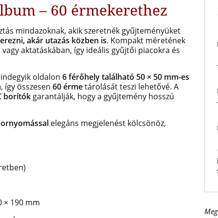
lbum – 60 érmekerethez
ztás mindazoknak, akik szeretnék gyűjteményüket
erezni, akár utazás közben is
. Kompakt méretének
agy aktatáskában, így ideális gyűjtői piacokra és
mindegyik oldalon
6 férőhely található 50 × 50 mm-es
a
, így összesen
60 érme
tárolását teszi lehetővé. A
C borítók
garantálják, hogy a gyűjtemény hosszú
bornyomással
elegáns megjelenést kölcsönöz,
retben)
30 × 190 mm
Meg