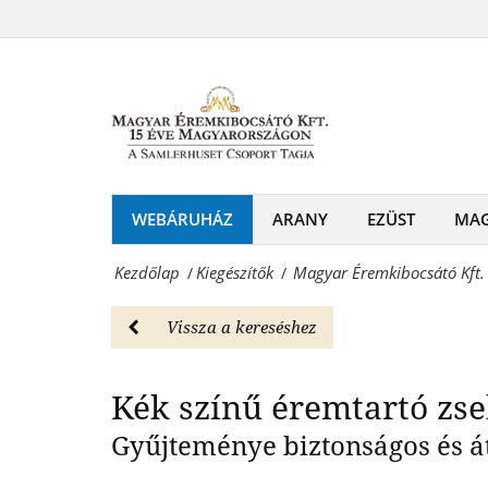
Magyar
kék
Éremkibocsátó
Kék színű éremtartó
színű
Kft.
éremtartó
-
zsebalbum
ROUTE
-
60M
WEBÁRUHÁZ
ARANY
EZÜST
MA
Kiegészítők
kék
Magyar
Kezdőlap
Kiegészítők
Magyar Éremkibocsátó Kft.
/
/
színű
Éremkibocsátó
éremtartó
Vissza a kereséshez
Kft.
zsebalbum
-
Kék színű éremtartó zs
-
Érmék
Kiegészítők
Gyűjteménye biztonságos és át
és
Magyar
emlékérmek