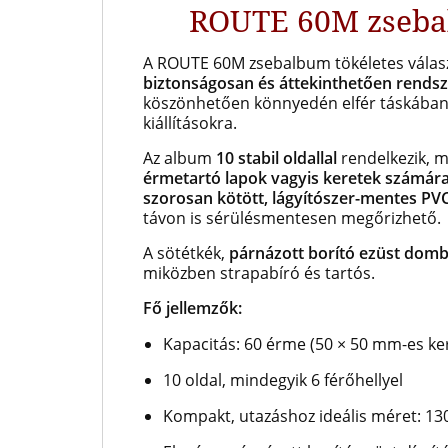
ROUTE 60M zseba
A ROUTE 60M zsebalbum tökéletes válas
biztonságosan és áttekinthetően rendsz
köszönhetően könnyedén elfér táskában v
kiállításokra.
Az album
10 stabil oldallal
rendelkezik, 
érmetartó lapok vagyis keretek számár
szorosan kötött, lágyítószer-mentes PV
távon is sérülésmentesen megőrizhető.
A sötétkék,
párnázott borító ezüst dom
miközben strapabíró és tartós.
Fő jellemzők:
Kapacitás: 60 érme (50 × 50 mm-es ke
10 oldal, mindegyik 6 férőhellyel
Kompakt, utazáshoz ideális méret: 1