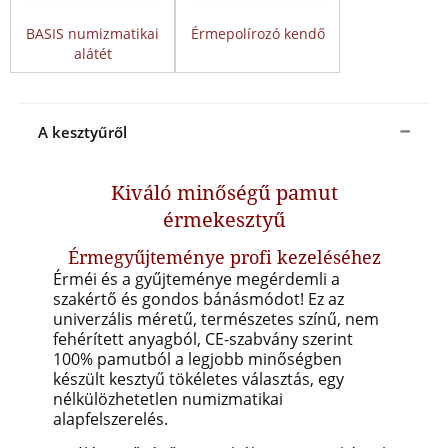
BASIS numizmatikai
Érmepolírozó kendő
alátét
A kesztyűről
Kiváló minőségű pamut
érmekesztyű
Érmegyűjteménye profi kezeléséhez
Érméi és a gyűjteménye megérdemli a
szakértő és gondos bánásmódot! Ez az
univerzális méretű, természetes színű, nem
fehérített anyagból, CE-szabvány szerint
100% pamutból a legjobb minőségben
készült kesztyű tökéletes választás, egy
nélkülözhetetlen numizmatikai
alapfelszerelés.