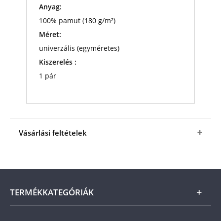
Anyag:
100% pamut (180 g/m²)
Méret:
univerzális (egyméretes)
Kiszerelés :
1 pár
Vásárlási feltételek
Igen, megrendelem a Kiváló minőségű pamut
érmekesztyűt
a fenti kedvező áron (+ az
ÁSZF
-
ben megjelölt csomagolási és postaköltség).
A
termék ára online, vagy szállításkor a futárnak
TERMÉKKATEGÓRIÁK
vagy a termékhez csatolt fizetési szelvényen, a
számla kiállításától számított 21 napon belül
fizetendő.