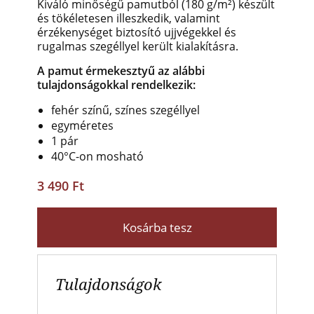
Kiváló minőségű pamutból (180 g/m²) készült
és tökéletesen illeszkedik, valamint
érzékenységet biztosító ujjvégekkel és
rugalmas szegéllyel került kialakításra.
A pamut érmekesztyű az alábbi
tulajdonságokkal rendelkezik:
fehér színű, színes szegéllyel
egyméretes
1 pár
40°C-on mosható
3 490 Ft
Kosárba tesz
Tulajdonságok