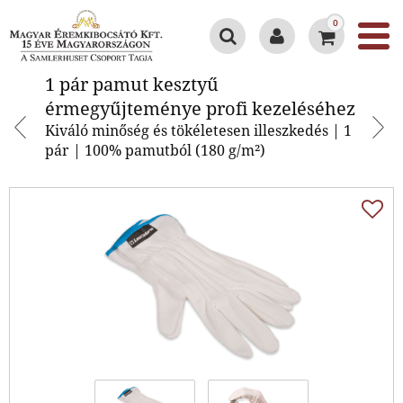
0
1 pár pamut kesztyű
1 pár pamut kesztyű
érmegyűjteménye profi
érmegyűjteménye profi kezeléséhez
kezeléséhez
Kiváló minőség és tökéletesen illeszkedés | 1
pár | 100% pamutból (180 g/m²)