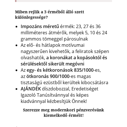
Miben rejlik a 3 érméből álló szett
különlegessége?
Impozáns méretű
érmék: 23, 27 és 36
milliméteres átmérők, melyek 5, 10 és 24
grammos tömeggel párosulnak
Az elő- és hátlapok motívumai
nagyszerűen kivehetők, a feliratok szépen
olvashatók,
a koronákat a kopásoktól és
sérülésektől sikerült megóvni
Az
egy- és kétkoronások 835/1000
-es,
az
ötkoronás 900/1000
-es magas
tisztaságú ezüstből kerültek kibocsátásra
AJÁNDÉK
díszdobozzal, Eredetiséget
Igazoló Tanúsítvánnyal és képes
kiadvánnyal kézbesítjük Önnek!
Szerezze meg modernkori pénzverésünk
kiemelkedő érméit!