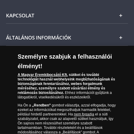
nem teljesíti előzetes várakozásait, a vonatkozó
Ezüst
jogszabályok szerint Önt indokolás nélküli elállási
Általános Szerződési Feltételek
jog illeti meg, és a kézhezvételtől számított 14
KAPCSOLAT
Magyar
napon belül visszaküldheti, ekkor annak árát
Fizetés
visszatérítjük.
Nemzetközi
Csomagolási és postaköltség
Ügyfélszolgálat
Ezúton tájékoztatjuk, hogy a részletfizetési
ÁLTALÁNOS INFORMÁCIÓK
lehetőség webshopunkban nem érhető el,
ezzel
Szállítási módok
Leiratkozás a hírlevélről
kapcsolatosan kérjük
,
keresse ügyfélszolgálati
munkatársunkat az alábbi telefonszámon: 06 80
Kézbesítés
Karrier
Személyre szabjuk a felhasználói
Sütik (cookies) használata
888 889*
Reklamáció
élményt!
06 80 888 889
Süti (cookies)
Beállítások
Hétfőtől csütörtökig 9.00 - 17.00 között
Visszaküldés
Péntekenként 9.00 - 15.00 között.
A Magyar Éremkibocsátó Kft.
sütiket és további
Társaságunkról
technológiát használ webhelyeink megbízhatóságának és
(díjmentesen hívható hétfőtől csütörtökig 9.00 és 17.00
Elállási űrlap
biztonságának fenntartásához, webes forgalmunk
*Díjmentesen hívható telefonszám
Az érmék és érmek ára és értéke
óra között, péntekenként 9.00 és 15.00 óra között)
méréséhez, személyre szabott vásárlási élmény és
reklámozás biztosításához.
Ehhez információt gyűjtünk a
látogatókról, viselkedésükről és eszközeikről.
Gyakran ismételt kérdések
Ha Ön a
„Rendben”
gombot választja, azzal elfogadja, hogy
Adatkezelés
ezeket az információkat megoszthatjuk harmadik felekkel,
például hirdető partnereinkkel. Ha
nem fogadja
el a süti
szabályzatot, akkor csak az alapvető sütiket használjuk, így
Ön sajnos nem részesülhet személyre szabott
tartalmainkban. További részletekért és a beállítások
módosításához válassza a „Beállítások” gombot. A