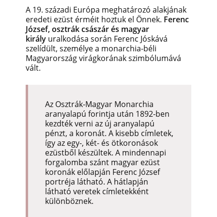
A 19. századi Európa meghatározó alakjának
eredeti ezüst érméit hoztuk el Önnek.
Ferenc
József, osztrák császár és magyar
király
uralkodása során Ferenc Jóskává
szelídült, személye a monarchia-béli
Magyarország virágkorának szimbólumává
vált.
Az Osztrák-Magyar Monarchia
aranyalapú forintja után 1892-ben
kezdték verni az új aranyalapú
pénzt, a koronát. A kisebb címletek,
így az egy-, két- és ötkoronások
ezüstből készültek. A mindennapi
forgalomba szánt magyar ezüst
koronák előlapján Ferenc József
portréja látható. A hátlapján
látható veretek címletekként
különböznek.