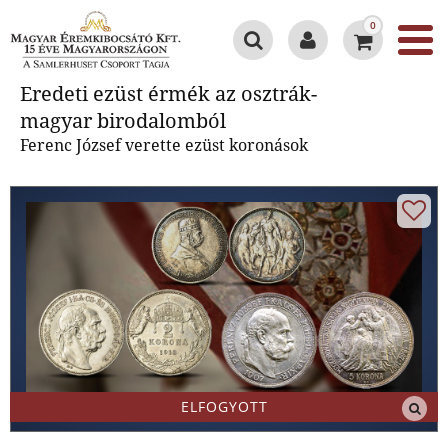
0
Eredeti ezüst érmék az osztrák-
Eredeti ezüst érmék az osztrák-
magyar birodalomból
magyar birodalomból
Ferenc József verette ezüst koronások
ELFOGYOTT