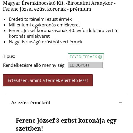
Magyar Éremkibocsátó Kft. -Birodalmi Aranykor -
Ferenc József ezüst koronák - prémium
Eredeti történelmi ezüst érmék
Milleniumi egykoronás emlékveret
Ferenc József koronázásának 40. évfordulójára vert 5
koronás emlékveret
Nagy tisztaságú ezüstből vert érmék
Típus:
EGYEDI TERMÉK
Rendelkezésre álló mennyiség
ELFOGYOTT
Értesítsen, amint a termék elérhető lesz!
Az ezüst érmékről
Ferenc József 3 ezüst koronája egy
szettben!