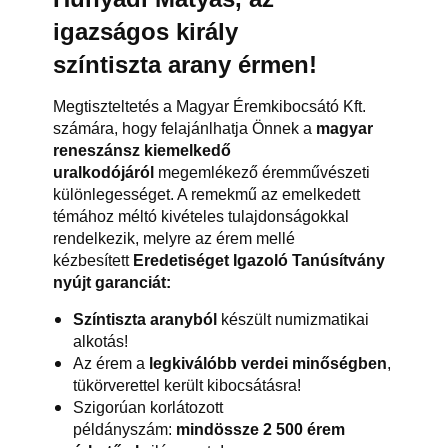
igazságos király
színtiszta arany érmen
!
Megtiszteltetés a Magyar Éremkibocsátó Kft.
számára, hogy felajánlhatja Önnek a
magyar
reneszánsz kiemelkedő
uralkodójáról
megemlékező éremművészeti
különlegességet. A remekmű az emelkedett
témához méltó kivételes tulajdonságokkal
rendelkezik, melyre az érem mellé
kézbesített
Eredetiséget Igazoló Tanúsítvány
nyújt garanciát:
Színtiszta aranyból
készült numizmatikai
alkotás!
Az érem a
legkiválóbb verdei minőségben
,
tükörverettel került kibocsátásra!
Szigorúan korlátozott
példányszám:
mindössze 2 500 érem