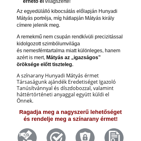
érhető el
világszerte!
Az egyedülálló kibocsátás előlapján Hunyadi
Mátyás portréja, míg hátlapján Mátyás király
címere jelenik meg.
A remekmű nem csupán rendkívüli precizitással
kidolgozott szimbólumvilága
és nemesfémtartalma miatt különleges, hanem
azért is mert,
Mátyás az „igazságos”
öröksége előtt tiszteleg.
A színarany Hunyadi Mátyás érmet
Társaságunk ajándék Eredetiséget Igazoló
Tanúsítvánnyal és díszdobozzal, valamint
háttértörténeti anyaggal együtt küldi el
Önnek.
Ragadja meg a nagyszerű lehetőséget
és rendelje meg a színarany érmet!