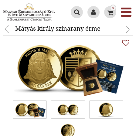
0
Mátyás király színarany érme
Mátyás király színarany érme