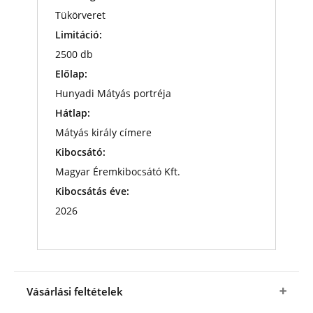
Tükörveret
Limitáció:
2500 db
Előlap:
Hunyadi Mátyás portréja
Hátlap:
Mátyás király címere
Kibocsátó:
Magyar Éremkibocsátó Kft.
Kibocsátás éve:
2026
Vásárlási feltételek