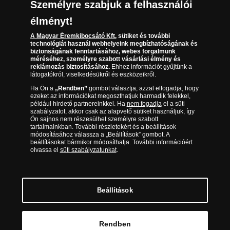
Társaságunkról
Személyre szabjuk a felhasználói
(díjmentesen hívható hétfőtől csütörtökig 9.00 és 17.00
Elállási űrlap
Az érmék és érmek ára és értéke
óra között, péntekenként 9.00 és 15.00 óra között)
élményt!
A Magyar Éremkibocsátó Kft.
sütiket és további
Gyakran ismételt kérdések
technológiát használ webhelyeink megbízhatóságának és
biztonságának fenntartásához, webes forgalmunk
Adatkezelés
méréséhez, személyre szabott vásárlási élmény és
reklámozás biztosításához.
Ehhez információt gyűjtünk a
látogatókról, viselkedésükről és eszközeikről.
Ha Ön a
„Rendben”
gombot választja, azzal elfogadja, hogy
ezeket az információkat megoszthatjuk harmadik felekkel,
például hirdető partnereinkkel. Ha
nem fogadja
el a süti
szabályzatot, akkor csak az alapvető sütiket használjuk, így
Ön sajnos nem részesülhet személyre szabott
tartalmainkban. További részletekért és a beállítások
módosításához válassza a „Beállítások” gombot. A
beállításokat bármikor módosíthatja. További információért
olvassa el
süti szabályzatunkat
.
Magyar Éremkibocsátó Kft. 1134 Budapest, Váci út 33. Cégjegyzékszám: 01-09-
957944, Adószám: 23275395-2-41 A Társaság a Magyar Kereskedelmi
Engedélyezési Hivatal Nemesfémvizsgáló és Hitelesítő Hatóság (1089 Budapest,
Bláthy Ottó utca 3-5.) engedélyéhez kötött tevékenységet folytat. Kereskedelmi
engedély száma: PR7638
© Copyright 2026 - Magyar Éremkibocsátó Kft.
Beállítások
Kosárba tesz
Rendben