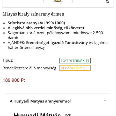
Mátyás király színarany érmen
Színtiszta arany (Au 999/1000)
A legkiválóbb verdei minőség, tükörveret
Szigorúan korlátozott példányszám: mindössze 2 500
darab
AJÁNDÉK:
Eredetiséget Igazoló Tanúsítvány
és izgalmas
háttértörténeti anyag
Típus:
EGYEDI TERMÉK
Rendelkezésre álló mennyiség
NÉHÁNY DARAB
189 900 Ft
A Hunyadi Mátyás aranyéremről
Hunyadi Mátyás, az