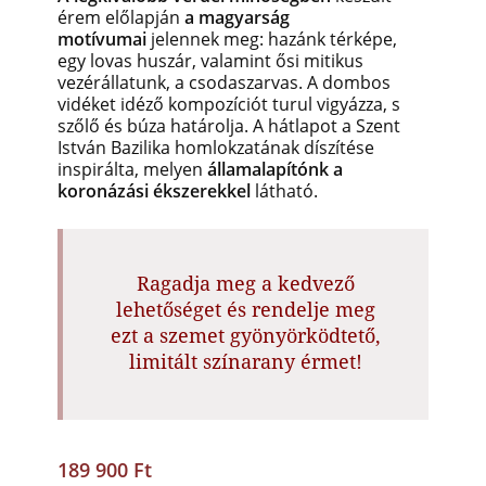
érem előlapján
a magyarság
motívumai
jelennek meg: hazánk térképe,
egy lovas huszár, valamint ősi mitikus
vezérállatunk, a csodaszarvas. A dombos
vidéket idéző kompozíciót turul vigyázza, s
szőlő és búza határolja. A hátlapot a Szent
István Bazilika homlokzatának díszítése
inspirálta, melyen
államalapítónk a
koronázási ékszerekkel
látható.
Ragadja meg a kedvező
lehetőséget és rendelje meg
ezt a szemet gyönyörködtető,
limitált színarany érmet!
189 900 Ft