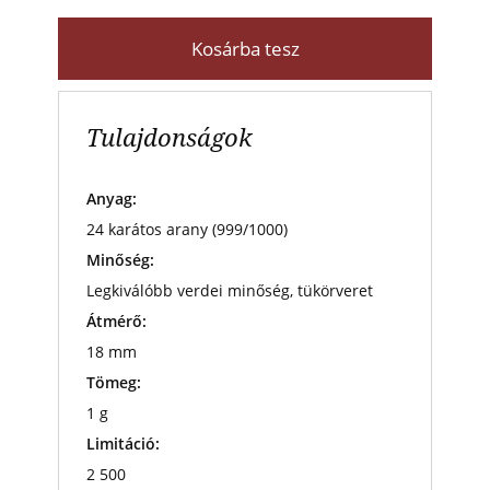
Kosárba tesz
Tulajdonságok
Anyag:
24 karátos arany (999/1000)
Minőség:
Legkiválóbb verdei minőség, tükörveret
Átmérő:
18 mm
Tömeg:
1 g
Limitáció:
2 500