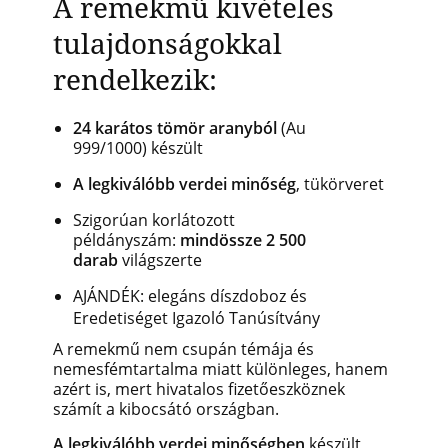
A remekmű kivételes
tulajdonságokkal
rendelkezik:
24 karátos tömör aranyból
(Au
999/1000) készült
A legkiválóbb verdei minőség
, tükörveret
Szigorúan korlátozott
példányszám:
mindössze 2 500
darab
világszerte
AJÁNDÉK: elegáns díszdoboz és
Eredetiséget Igazoló Tanúsítvány
A remekmű nem csupán témája és
nemesfémtartalma miatt különleges, hanem
azért is, mert hivatalos fizetőeszköznek
számít a kibocsátó országban.
A legkiválóbb verdei minőségben
készült