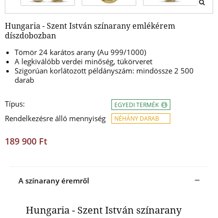
Hungaria - Szent István színarany emlékérem
díszdobozban
Tömör 24 karátos arany (Au 999/1000)
A legkiválóbb verdei minőség, tükörveret
Szigorúan korlátozott példányszám: mindössze 2 500
darab
Típus:
EGYEDI TERMÉK
Rendelkezésre álló mennyiség
NÉHÁNY DARAB
189 900 Ft
A színarany éremről
Hungaria - Szent István színarany