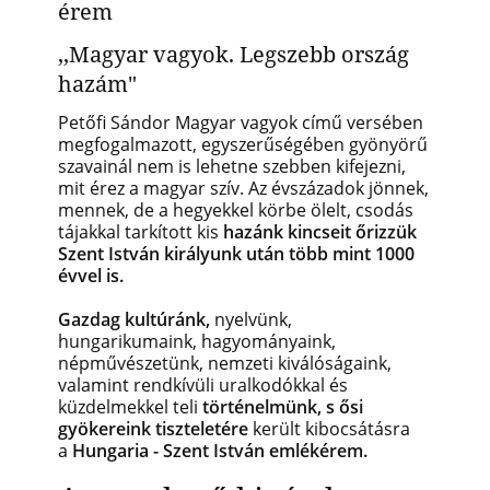
érem
,,Magyar vagyok. Legszebb ország
hazám"
Petőfi Sándor Magyar vagyok című versében
megfogalmazott, egyszerűségében gyönyörű
szavainál nem is lehetne szebben kifejezni,
mit érez a magyar szív. Az évszázadok jönnek,
mennek, de a hegyekkel körbe ölelt, csodás
tájakkal tarkított kis
hazánk kincseit őrizzük
Szent István királyunk után több mint 1000
évvel is.
Gazdag kultúránk,
nyelvünk,
hungarikumaink, hagyományaink,
népművészetünk, nemzeti kiválóságaink,
valamint rendkívüli uralkodókkal és
küzdelmekkel teli
történelmünk, s ősi
gyökereink tiszteletére
került kibocsátásra
a
Hungaria - Szent István emlékérem.