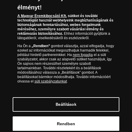
(díjmentesen hívható hétfőtől csütörtökig 9.00 és 17.00
Elállási űrlap
Az érmék és érmek ára és értéke
óra között, péntekenként 9.00 és 15.00 óra között)
élményt!
Gyakran ismételt kérdések
A Magyar Éremkibocsátó Kft.
sütiket és további
technológiát használ webhelyeink megbízhatóságának és
biztonságának fenntartásához, webes forgalmunk
Adatkezelés
méréséhez, személyre szabott vásárlási élmény és
reklámozás biztosításához.
Ehhez információt gyűjtünk a
látogatókról, viselkedésükről és eszközeikről.
Ha Ön a
„Rendben”
gombot választja, azzal elfogadja, hogy
ezeket az információkat megoszthatjuk harmadik felekkel,
például hirdető partnereinkkel. Ha
nem fogadja
el a süti
szabályzatot, akkor csak az alapvető sütiket használjuk, így
Ön sajnos nem részesülhet személyre szabott
tartalmainkban. További részletekért és a beállítások
módosításához válassza a „Beállítások” gombot. A
beállításokat bármikor módosíthatja. További információért
olvassa el
süti szabályzatunkat
.
Magyar Éremkibocsátó Kft. 1134 Budapest, Váci út 33. Cégjegyzékszám: 01-09-
957944, Adószám: 23275395-2-41 A Társaság a Magyar Kereskedelmi
Engedélyezési Hivatal Nemesfémvizsgáló és Hitelesítő Hatóság (1089 Budapest,
Bláthy Ottó utca 3-5.) engedélyéhez kötött tevékenységet folytat. Kereskedelmi
engedély száma: PR7638
© Copyright 2026 - Magyar Éremkibocsátó Kft.
Beállítások
Kosárba tesz
Rendben