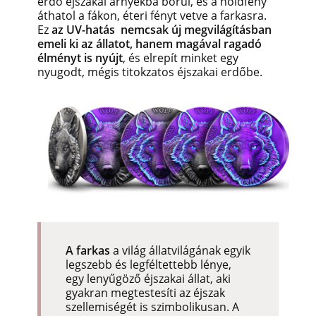
erdő éjszakai árnyékba borul, és a holdfény
áthatol a fákon, éteri fényt vetve a farkasra.
Ez
az UV-hatás nemcsak új megvilágításban
emeli ki az állatot, hanem magával ragadó
élményt is nyújt
, és elrepít minket egy
nyugodt, mégis titokzatos éjszakai erdőbe.
A farkas
a világ állatvilágának egyik
legszebb és legféltettebb lénye,
egy lenyűgöző éjszakai állat, aki
gyakran megtestesíti az éjszak
szellemiségét is szimbolikusan. A