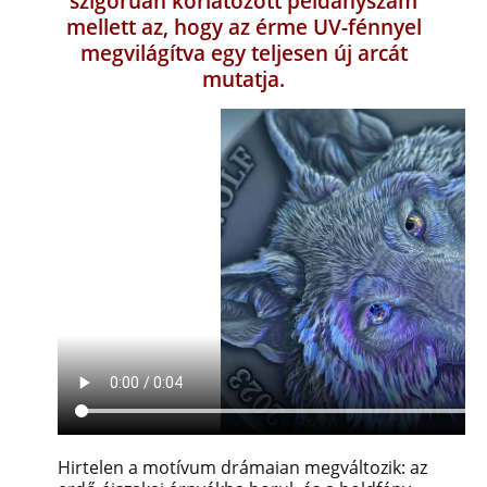
szigorúan korlátozott példányszám
mellett az, hogy az érme UV-fénnyel
megvilágítva egy teljesen új arcát
mutatja.
Hirtelen a motívum drámaian megváltozik: az