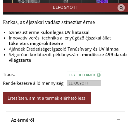
ELFOGYOTT
Farkas, az éjszakai vadász színezüst érme
Színezüst érme
különleges UV hatással
Innovatív verési technika a lenyűgöző éjszakai állat
tökéletes megörökítésére
Ajándék Eredetiséget Igazoló Tanúsítvány és
UV lámpa
Szigorúan korlátozott példányszám:
mindössze 499 darab
világszerte
Típus:
EGYEDI TERMÉK
Rendelkezésre álló mennyiség
ELFOGYOTT
Értesítsen, amint a termék elérhető lesz!
Az érméről