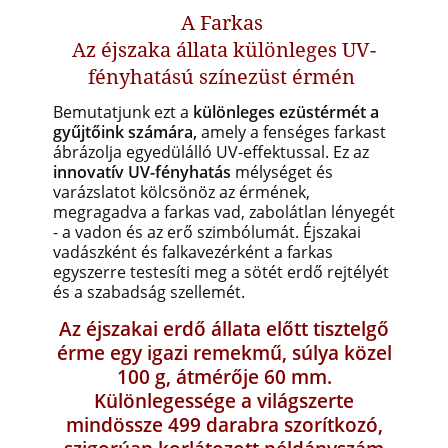
A Farkas
Az éjszaka állata különleges UV-
fényhatású színezüst érmén
Bemutatjunk ezt a
különleges ezüstérmét a
gyűjtőink számára,
amely a fenséges farkast
ábrázolja egyedülálló UV-effektussal. Ez az
innovatív UV-fényhatás
mélységet és
varázslatot kölcsönöz az érmének,
megragadva a farkas vad, zabolátlan lényegét
- a vadon és az erő szimbólumát. Éjszakai
vadászként és falkavezérként a farkas
egyszerre testesíti meg a sötét erdő rejtélyét
és a szabadság szellemét.
Az éjszakai erdő állata előtt tisztelgő
érme egy igazi remekmű, súlya közel
100 g, átmérője 60 mm.
Különlegessége a világszerte
mindössze 499 darabra szorítkozó,