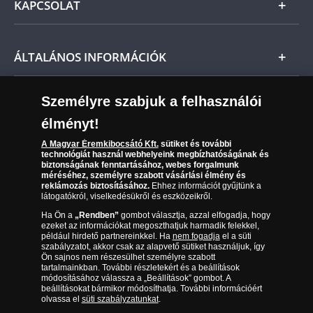
KAPCSOLAT
Magyar
visszaküldheti. Ekkor annak árát visszatérítjük.
Fizetés
Nemzetközi
Csomagolási és postaköltség
Ügyfélszolgálat
ÁLTALÁNOS INFORMÁCIÓK
Szállítási módok
Leiratkozás a hírlevélről
Kézbesítés
Karrier
Személyre szabjuk a felhasználói
Sütik (cookies) használata
Reklamáció
élményt!
06 80 888 889
Süti (cookies)
Beállítások
Visszaküldés
A Magyar Éremkibocsátó Kft.
sütiket és további
Társaságunkról
technológiát használ webhelyeink megbízhatóságának és
(díjmentesen hívható hétfőtől csütörtökig 9.00 és 17.00
Elállási űrlap
biztonságának fenntartásához, webes forgalmunk
Az érmék és érmek ára és értéke
óra között, péntekenként 9.00 és 15.00 óra között)
méréséhez, személyre szabott vásárlási élmény és
reklámozás biztosításához.
Ehhez információt gyűjtünk a
látogatókról, viselkedésükről és eszközeikről.
Gyakran ismételt kérdések
Ha Ön a
„Rendben”
gombot választja, azzal elfogadja, hogy
Adatkezelés
ezeket az információkat megoszthatjuk harmadik felekkel,
például hirdető partnereinkkel. Ha
nem fogadja
el a süti
szabályzatot, akkor csak az alapvető sütiket használjuk, így
Ön sajnos nem részesülhet személyre szabott
tartalmainkban. További részletekért és a beállítások
módosításához válassza a „Beállítások” gombot. A
beállításokat bármikor módosíthatja. További információért
olvassa el
süti szabályzatunkat
.