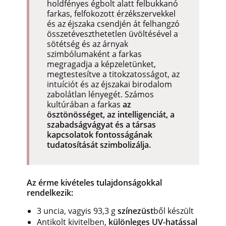
holdfényes égbolt alatt felbukkanó
farkas, felfokozott érzékszervekkel
és az éjszaka csendjén át felhangzó
összetéveszthetetlen üvöltésével a
sötétség és az árnyak
szimbólumaként a farkas
megragadja a képzeletünket,
megtestesítve a titokzatosságot, az
intuíciót és az éjszakai birodalom
zabolátlan lényegét. Számos
kultúrában a farkas
az
ösztönösséget, az intelligenciát, a
szabadságvágyat és a társas
kapcsolatok fontosságának
tudatosítását szimbolizálja.
Az érme kivételes tulajdonságokkal
rendelkezik:
3 uncia, vagyis 93,3 g
színezüst
ből készült
Antikolt kivitelben,
különleges UV-hatással