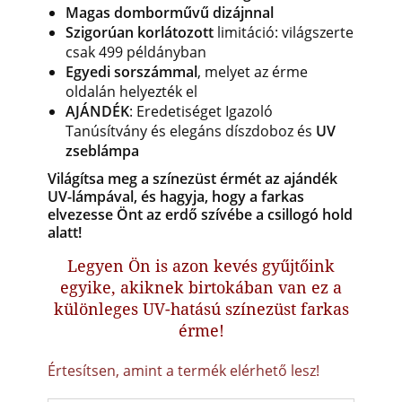
Magas domborművű dizájnnal
Szigorúan korlátozott
limitáció: világszerte
csak 499 példányban
Egyedi sorszámmal
, melyet az érme
oldalán helyezték el
AJÁNDÉK
: Eredetiséget Igazoló
Tanúsítvány és elegáns díszdoboz és
UV
zseblámpa
Világítsa meg a színezüst érmét az ajándék
UV-lámpával, és hagyja, hogy a farkas
elvezesse Önt az erdő szívébe a csillogó hold
alatt!
Legyen Ön is azon kevés gyűjtőink
egyike, akiknek birtokában van ez a
különleges UV-hatású színezüst farkas
érme!
Értesítsen, amint a termék elérhető lesz!