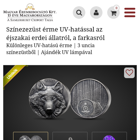
0
Színezezüst érme UV-hatással az
Színezezüst érme UV-hatással az
éjszakai erdei állatról, a farkasról
éjszakai erdei állatról, a farkasról
Különleges UV-hatású érme | 3 uncia
színezüstből | Ajándék UV lámpával