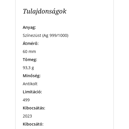
Tulajdonságok
Anyag:
Színezüst (Ag 999/1000)
Átmérő:
60 mm
Tömeg:
93,3 g
Minőség:
Antikolt
Limitáció:
499
Kibocsátás:
2023
Kibocsátó: