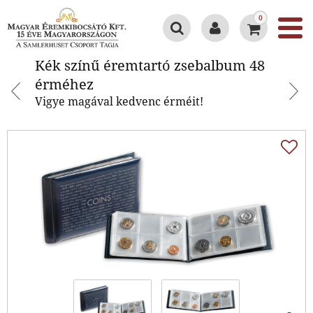
0
Kék színű éremtartó zsebalbum
Kék színű éremtartó zsebalbum 48
48 érméhez
érméhez
Vigye magával kedvenc érméit!