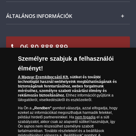
termék árát, akkor azt visszatérítjük Önnek.
Nemzetközi
Csomagolási és postaköltség
Ügyfélszolgálat
ÁLTALÁNOS INFORMÁCIÓK
Szállítási módok
Leiratkozás a hírlevélről
Kézbesítés
Karrier
Sütik (cookies) használata
Reklamáció
06 80 888 889
Süti (cookies)
Beállítások
Visszaküldés
Társaságunkról
Személyre szabjuk a felhasználói
(díjmentesen hívható hétfőtől csütörtökig 9.00 és 17.00
Elállási űrlap
Az érmék és érmek ára és értéke
óra között, péntekenként 9.00 és 15.00 óra között)
élményt!
Gyakran ismételt kérdések
A Magyar Éremkibocsátó Kft.
sütiket és további
technológiát használ webhelyeink megbízhatóságának és
biztonságának fenntartásához, webes forgalmunk
Adatkezelés
méréséhez, személyre szabott vásárlási élmény és
reklámozás biztosításához.
Ehhez információt gyűjtünk a
látogatókról, viselkedésükről és eszközeikről.
Ha Ön a
„Rendben”
gombot választja, azzal elfogadja, hogy
ezeket az információkat megoszthatjuk harmadik felekkel,
például hirdető partnereinkkel. Ha
nem fogadja
el a süti
szabályzatot, akkor csak az alapvető sütiket használjuk, így
Ön sajnos nem részesülhet személyre szabott
tartalmainkban. További részletekért és a beállítások
módosításához válassza a „Beállítások” gombot. A