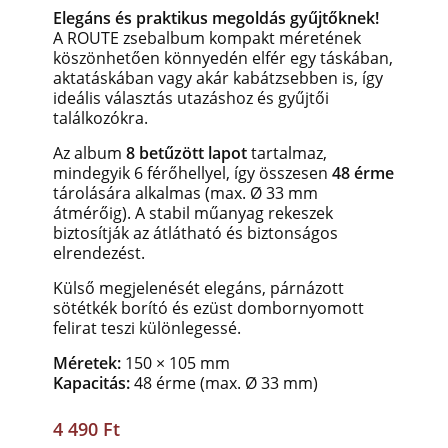
Elegáns és praktikus megoldás gyűjtőknek!
A ROUTE zsebalbum kompakt méretének
köszönhetően könnyedén elfér egy táskában,
aktatáskában vagy akár kabátzsebben is, így
ideális választás utazáshoz és gyűjtői
találkozókra.
Az album
8 betűzött lapot
tartalmaz,
mindegyik 6 férőhellyel, így összesen
48 érme
tárolására alkalmas (max. Ø 33 mm
átmérőig). A stabil műanyag rekeszek
biztosítják az átlátható és biztonságos
elrendezést.
Külső megjelenését elegáns, párnázott
sötétkék borító és ezüst dombornyomott
felirat teszi különlegessé.
Méretek:
150 × 105 mm
Kapacitás:
48 érme (max. Ø 33 mm)
4 490 Ft