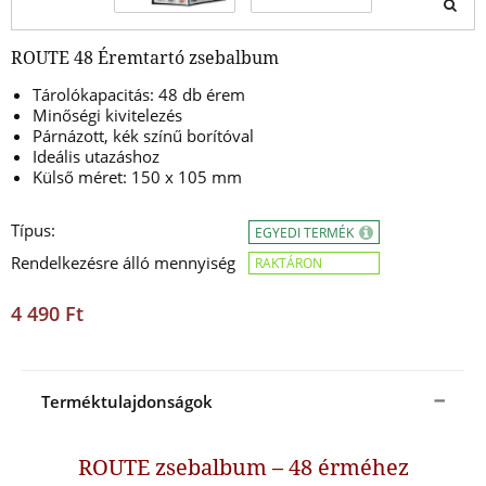
ROUTE 48 Éremtartó zsebalbum
Tárolókapacitás: 48 db érem
Minőségi kivitelezés
Párnázott, kék színű borítóval
Ideális utazáshoz
Külső méret: 150 x 105 mm
Típus:
EGYEDI TERMÉK
Rendelkezésre álló mennyiség
RAKTÁRON
4 490 Ft
Terméktulajdonságok
ROUTE zsebalbum – 48 érméhez