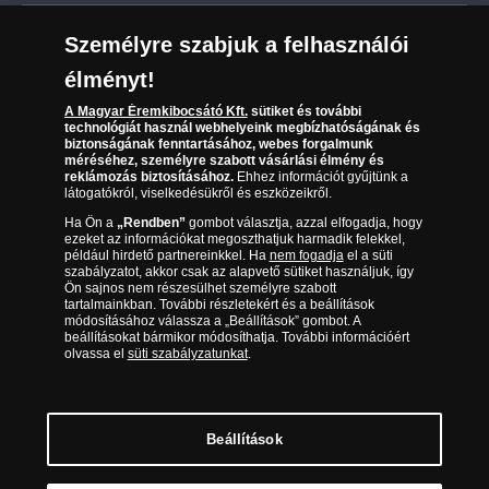
Leiratkozás a hírlevélről
Kézbesítés
Karrier
Személyre szabjuk a felhasználói
Sütik (cookies) használata
Reklamáció
élményt!
06 80 888 889
Süti (cookies)
Beállítások
Visszaküldés
A Magyar Éremkibocsátó Kft.
sütiket és további
Társaságunkról
technológiát használ webhelyeink megbízhatóságának és
(díjmentesen hívható hétfőtől csütörtökig 9.00 és 17.00
Elállási űrlap
biztonságának fenntartásához, webes forgalmunk
Az érmék és érmek ára és értéke
óra között, péntekenként 9.00 és 15.00 óra között)
méréséhez, személyre szabott vásárlási élmény és
reklámozás biztosításához.
Ehhez információt gyűjtünk a
látogatókról, viselkedésükről és eszközeikről.
Gyakran ismételt kérdések
Ha Ön a
„Rendben”
gombot választja, azzal elfogadja, hogy
Adatkezelés
ezeket az információkat megoszthatjuk harmadik felekkel,
például hirdető partnereinkkel. Ha
nem fogadja
el a süti
szabályzatot, akkor csak az alapvető sütiket használjuk, így
Ön sajnos nem részesülhet személyre szabott
tartalmainkban. További részletekért és a beállítások
módosításához válassza a „Beállítások” gombot. A
beállításokat bármikor módosíthatja. További információért
olvassa el
süti szabályzatunkat
.
Beállítások
Magyar Éremkibocsátó Kft. 1134 Budapest, Váci út 33. Cégjegyzékszám: 01-09-
957944, Adószám: 23275395-2-41 A Társaság a Magyar Kereskedelmi
Engedélyezési Hivatal Nemesfémvizsgáló és Hitelesítő Hatóság (1089 Budapest,