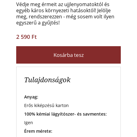
Védje meg érmeit az ujjlenyomatoktól és
egyéb káros környezeti hatásoktól! Jelölje
meg, rendszerezzen - még sosem volt ilyen
egyszerű a gyűjtés!
2 590 Ft
Kosárba tesz
Tulajdonságok
Anyag:
Erős kiképzésű karton
100% kémiai lágyítószer- és savmentes:
Igen
Érem mérete: