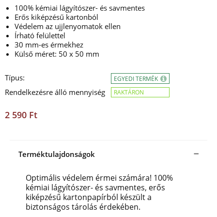
100% kémiai lágyítószer- és savmentes
Erős kiképzésű kartonból
Védelem az ujjlenyomatok ellen
Írható felülettel
30 mm-es érmekhez
Külső méret: 50 x 50 mm
Típus:
EGYEDI TERMÉK
Rendelkezésre álló mennyiség
RAKTÁRON
2 590 Ft
Terméktulajdonságok
Optimális védelem érmei számára! 100%
kémiai lágyítószer- és savmentes, erős
kiképzésű kartonpapírból készült a
biztonságos tárolás érdekében.