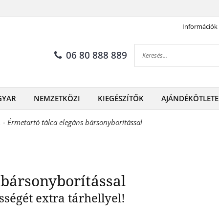
Információk
rtó tálca elegáns bársonybor
06 80 888 889
GYAR
NEMZETKÖZI
KIEGÉSZÍTŐK
AJÁNDÉKÖTLETE
 - Érmetartó tálca elegáns bársonyborítással
 bársonyborítással
égét extra tárhellyel!