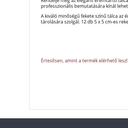
Rendelje meg az elegáns éremtartó tálc
professzionális bemutatására kínál lehe
A kiváló minőségű fekete színű tálca az
tárolására szolgál. 12 db 5 x 5 cm-es rek
Értesítsen, amint a termék elérhető lesz!