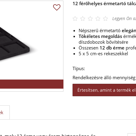
12 férőhelyes érmetartó tálc
Legyen Ön az
Népszerű érmetartó
elegán
Tökéletes megoldás
érmék 
díszdobozok bővítésére
Összesen
12 db érme
profe
5 x 5 cm-es rekeszekkel
Típus:
Rendelkezésre álló mennyiség
Értesítsen, amint a termék el
ek