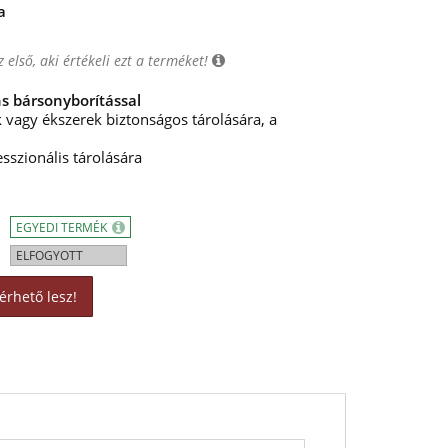
a
 első, aki értékeli ezt a terméket!
s bársonyborítással
vagy ékszerek biztonságos tárolására, a
sszionális tárolására
EGYEDI TERMÉK
ELFOGYOTT
érhető lesz!