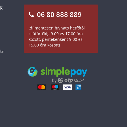
K
06 80 888 889
(díjmentesen hívható hétfőtől
csütörtökig 9.00 és 17.00 óra
között, péntekenként 9.00 és
15.00 óra között)
éke