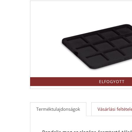
-
Érmék
és
emlékérmek
hivatalos
forgalmazója!
ELFOGYOTT
Terméktulajdonságok
Vásárlási feltétel