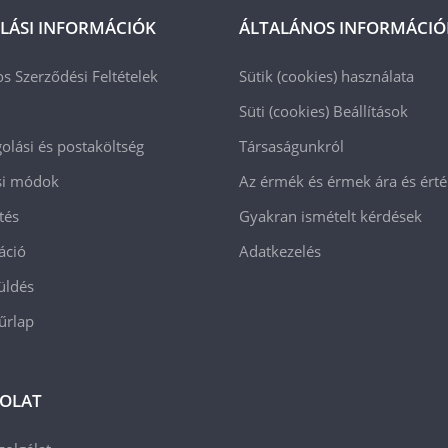
LÁSI INFORMÁCIÓK
ÁLTALÁNOS INFORMÁCIÓ
os Szerződési Feltételek
Sütik (cookies) használata
Süti (cookies)
Beállítások
lási és postaköltség
Társaságunkról
ási módok
Az érmék és érmek ára és ért
tés
Gyakran ismételt kérdések
áció
Adatkezelés
üldés
 űrlap
OLAT