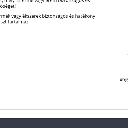
át, mely 12 érme vagy érem biztonságos és
tőséget!
 érmék vagy ékszerek biztonságos és hatékony
eszt tartalmaz.
Meg