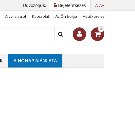
Üdvözöljük,
Bejelentkezés
-A
A+
A vállalatról
Kapcsolat
Az Ön fiókja
Adatkezelés
ítással
0
K
A HÓNAP AJÁNLATA