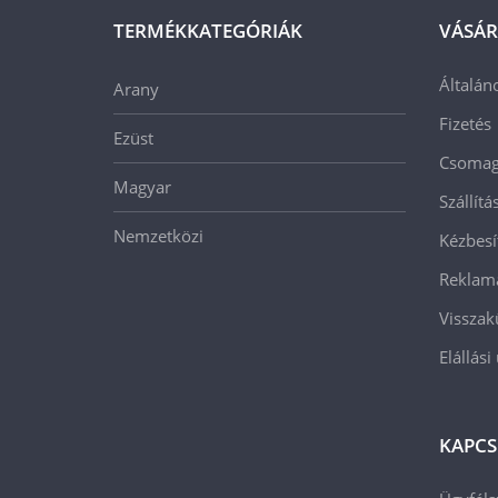
TERMÉKKATEGÓRIÁK
VÁSÁR
Általán
Arany
Fizetés
Ezüst
Csomago
Magyar
Szállít
Nemzetközi
Kézbesí
Reklam
Visszak
Elállási
KAPCS