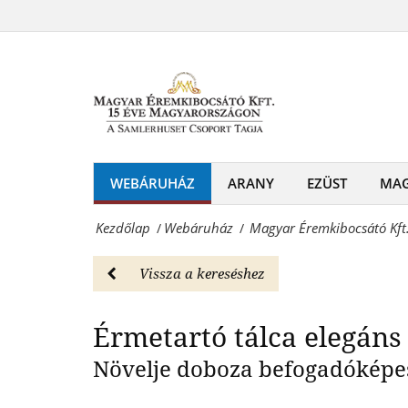
Magyar
elegáns
Éremkibocsátó
Érmeta
bársonyborítással
Kft.
-
-
Webáruház
Érmetartó
Magyar
tálca
WEBÁRUHÁZ
ARANY
EZÜST
MA
Éremkibocsátó
elegáns
Kft.
Kezdőlap
Webáruház
Magyar Éremkibocsátó Kft.
/
/
bársonyborítással
-
-
Vissza a kereséshez
Érmék
Webáruház
és
Érmetartó tálca elegáns
Magyar
emlékérmek
Növelje doboza befogadóképess
Éremkibocsátó
hivatalos
Kft.
forgalmazója!