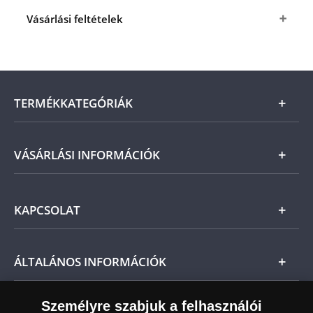
Vásárlási feltételek
Igen, megrendelem
a
Színezüst lemezjátszó
formájú érmét
a fenti kedvező áron (+ az
ÁSZF
-
ben megjelölt csomagolási és postaköltség).
A
termék ára online, vagy szállításkor a futárnak
TERMÉKKATEGÓRIÁK
vagy a termékhez csatolt fizetési szelvényen, a
számla kiállításától számított 21 napon belül
fizetendő.
Arany
VÁSÁRLÁSI INFORMÁCIÓK
Ne feledje, amennyiben az érem nem teljesíti
előzetes várakozásait, a vonatkozó jogszabályok
Ezüst
szerint Önt indoklás nélküli elállási jog illeti meg,
Általános Szerződési Feltételek
és a kézhezvételtől számított 14 napon belül
KAPCSOLAT
Magyar
visszaküldheti. A
mennyiben időközben kifizette a
Fizetés
termék árát, akkor azt visszatérítjük Önnek.
Nemzetközi
Csomagolási és postaköltség
Ügyfélszolgálat
ÁLTALÁNOS INFORMÁCIÓK
Szállítási módok
Leiratkozás a hírlevélről
Kézbesítés
Karrier
Személyre szabjuk a felhasználói
Sütik (cookies) használata