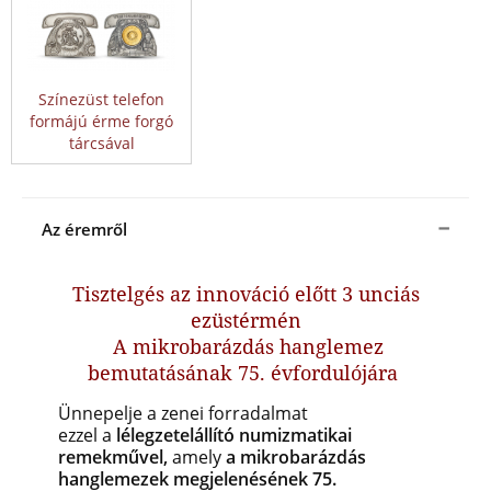
Színezüst telefon
formájú érme forgó
tárcsával
Az éremről
Tisztelgés az innováció előtt 3 unciás
ezüstérmén
A mikrobarázdás hanglemez
bemutatásának 75.
évfordulójára
Ünnepelje a zenei forradalmat
ezzel
a
lélegzetelállító numizmatikai
remekművel,
amely
a mikrobarázdás
hanglemezek megjelenésének 75.