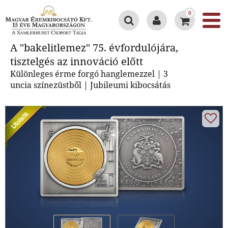
0
A "bakelitlemez" 75.
A "bakelitlemez" 75. évfordulójára,
évfordulójára, tisztelgés az
tisztelgés az innováció előtt
innováció előtt
Különleges érme forgó hanglemezzel | 3
uncia színezüstből | Jubileumi kibocsátás