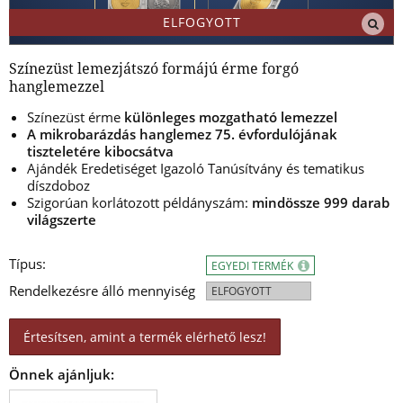
ELFOGYOTT
Színezüst lemezjátszó formájú érme forgó
hanglemezzel
Színezüst érme
különleges mozgatható lemezzel
A mikrobarázdás hanglemez 75. évfordulójának
tiszteletére
kibocsátva
Ajándék Eredetiséget Igazoló Tanúsítvány és tematikus
díszdoboz
Szigorúan korlátozott példányszám:
mindössze 999 darab
világszerte
Típus:
EGYEDI TERMÉK
Rendelkezésre álló mennyiség
ELFOGYOTT
Értesítsen, amint a termék elérhető lesz!
Önnek ajánljuk: