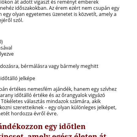
ciókon át adott vigaszt és reményt emberek
y nehéz időszakokban. Az érem ezért nem csupán egy
egy olyan egyetemes üzenetet is közvetít, amely a
jéről szól.
0)
ásával
lyezve
áldozásra, bérmálásra vagy bármely meghitt
időtálló jelképe
upán értékes nemesfém ajándék, hanem egy szívhez
 arany időtálló értéke és az őrangyalok vigyázó
. Tökéletes választás mindazok számára, akik
ni szeretteiknek – egy olyan különleges jelképet,
netét hordozza évről évre.
jándékozzon egy időtlen
kincset, amely egész életen át