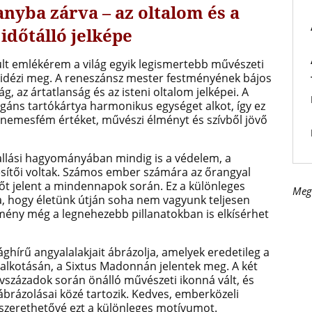
anyba zárva – az oltalom és a
 időtálló jelképe
zült emlékérem a világ egyik legismertebb művészeti
 idézi meg. A reneszánsz mester festményének bájos
g, az ártatlanság és az isteni oltalom jelképei. A
gáns tartókártya harmonikus egységet alkot, így ez
t nemesfém értéket, művészi élményt és szívből jövő
vallási hagyományában mindig is a védelem, a
ítői voltak. Számos ember számára az őrangyal
erőt jelent a mindennapok során. Ez a különleges
Meg
, hogy életünk útján soha nem vagyunk teljesen
remény még a legnehezebb pillanatokban is elkísérhet
ghírű angyalalakjait ábrázolja, amelyek eredetileg a
 alkotásán, a Sixtus Madonnán jelentek meg. A két
évszázadok során önálló művészeti ikonná vált, és
brázolásai közé tartozik. Kedves, emberközeli
szerethetővé ezt a különleges motívumot.