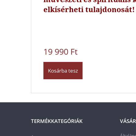
elkísérheti tulajdonosát!
19 990 Ft
Kosárba tesz
TERMÉKKATEGÓRIÁK
VÁSÁR
Általán