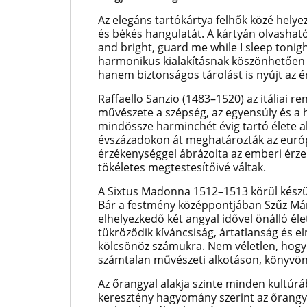
Az elegáns tartókártya felhők közé helye
és békés hangulatát. A kártyán olvasha
and bright, guard me while I sleep tonigh
harmonikus kialakításnak köszönhetően a
hanem biztonságos tárolást is nyújt az 
Raffaello Sanzio (1483–1520) az itáliai r
művészete a szépség, az egyensúly és a 
mindössze harminchét évig tartó élete al
évszázadokon át meghatározták az európ
érzékenységgel ábrázolta az emberi érze
tökéletes megtestesítőivé váltak.
A Sixtus Madonna 1512–1513 körül készül
Bár a festmény középpontjában Szűz Mári
elhelyezkedő két angyal idővel önálló él
tükröződik kíváncsiság, ártatlanság és 
kölcsönöz számukra. Nem véletlen, hogy 
számtalan művészeti alkotáson, könyvön,
Az őrangyal alakja szinte minden kultú
keresztény hagyomány szerint az őrangyal