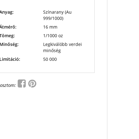
Anyag:
Színarany (Au
999/1000)
Átmérő:
16 mm
Tömeg:
1/1000 oz
Minőség:
Legkiválóbb verdei
minőség
Limitáció:
50 000
osztom: