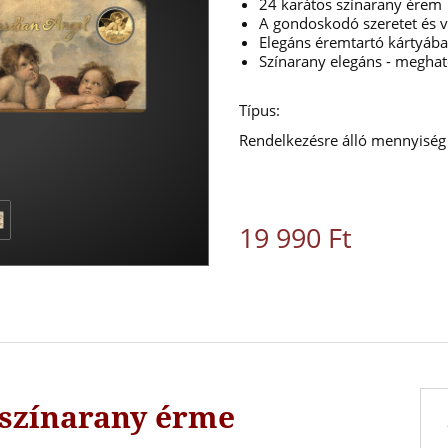
24 karátos színarany érem
A gondoskodó szeretet és 
Elegáns éremtartó kártyáb
Színarany elegáns - meghat
Típus:
Rendelkezésre álló mennyiség
19 990 Ft
 színarany érme