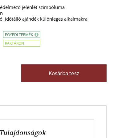
védelmező jelenlét szimbóluma
an
ó, időtálló ajándék különleges alkalmakra
EGYEDI TERMÉK
RAKTÁRON
Kosárba tesz
Tulajdonságok