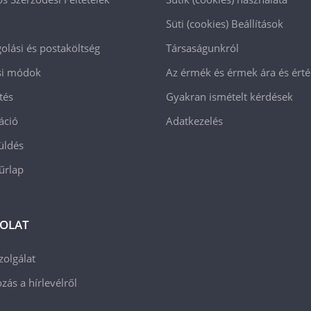
Süti (cookies)
Beállítások
lási és postaköltség
Társaságunkról
ási módok
Az érmék és érmek ára és ért
tés
Gyakran ismételt kérdések
áció
Adatkezelés
üldés
 űrlap
OLAT
zolgálat
zás a hírlevélről