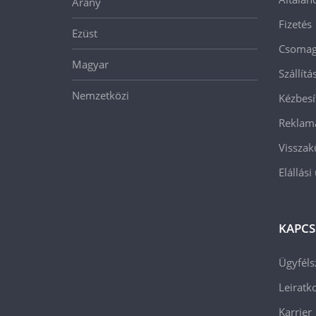
Arany
Fizetés
Ezüst
Csomago
Magyar
Szállít
Nemzetközi
Kézbesí
Reklam
Visszak
Elállási
KAPCS
Ügyféls
Leiratko
Karrier