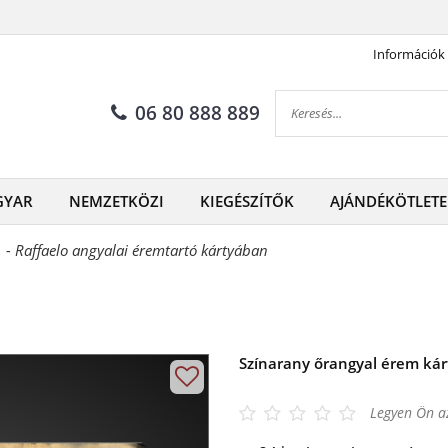
Információk
06 80 888 889
GYAR
NEMZETKÖZI
KIEGÉSZÍTŐK
AJÁNDÉKÖTLETE
 - Raffaelo angyalai éremtartó kártyában
Színarany őrangyal érem ká
Legyen Ön az