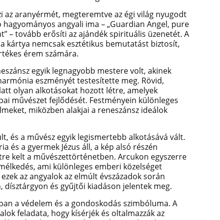
zi az aranyérmét, megteremtve az égi világ nyugodt
tó hagyományos angyali ima – „Guardian Angel, pure
t” – tovább erősíti az ajándék spirituális üzenetét. A
 kártya nemcsak esztétikus bemutatást biztosít,
értékes érem számára.
eneszánsz egyik legnagyobb mestere volt, akinek
harmónia eszményét testesítette meg. Rövid,
att olyan alkotásokat hozott létre, amelyek
ai művészet fejlődését. Festményein különleges
lmeket, miközben alakjai a reneszánsz ideálok
t, és a művész egyik legismertebb alkotásává vált.
a és a gyermek Jézus áll, a kép alsó részén
etre kelt a művészettörténetben. Arcukon egyszerre
elmélkedés, ami különleges emberi közelséget
ezek az angyalok az elmúlt évszázadok során
 dísztárgyon és gyűjtői kiadáson jelentek meg.
rában a védelem és a gondoskodás szimbóluma. A
ok feladata, hogy kísérjék és oltalmazzák az