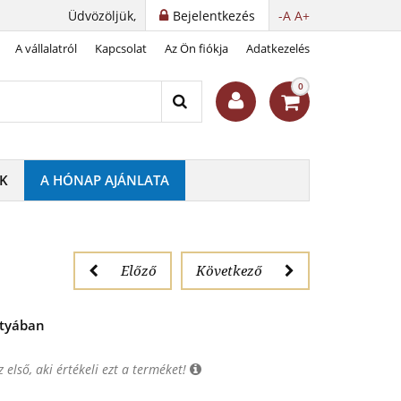
Üdvözöljük,
Bejelentkezés
-A
A+
A vállalatról
Kapcsolat
Az Ön fiókja
Adatkezelés
0
K
A HÓNAP AJÁNLATA
Előző
Következő
rtyában
 első, aki értékeli ezt a terméket!