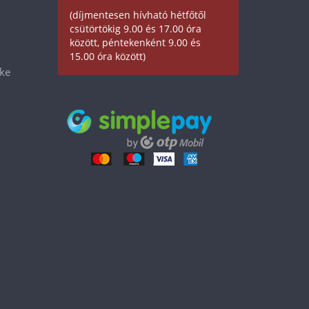
(díjmentesen hívható hétfőtől
csütörtökig 9.00 és 17.00 óra
között, péntekenként 9.00 és
15.00 óra között)
éke
19 990 Ft
Kosárba tesz