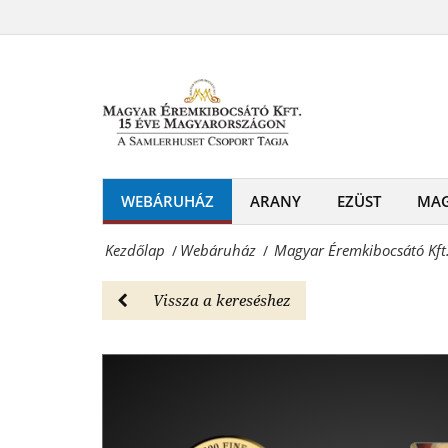
Magyar
éremtartó
Éremkibocsátó
kártyában
Kft.
-
-
Webáruház
Raffaello
Magyar
angyalai
WEBÁRUHÁZ
ARANY
EZÜST
MA
Éremkibocsátó
éremtartó
Kft.
Kezdőlap
Webáruház
Magyar Éremkibocsátó Kft.
/
/
kártyában
-
-
Vissza a kereséshez
Érmék
Webáruház
és
Magyar
emlékérmek
Éremkibocsátó
hivatalos
Kft.
forgalmazója!