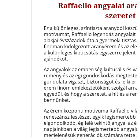
Raffaello angyalai ar
szeretet
Ez a különleges, színtiszta aranyból kés
motívumát, Raffaello legendás angyalait
alakjai évszázadok óta a gyermeki tisztasá
finoman kidolgozott aranyérem és az ele
a különleges kibocsátás egyszerre jelen
ajándékot.
Az angyalok az emberiség kulturális és 
remény és az égi gondoskodás megtestes
gondolata vigaszt, biztonságot és lelki 
érem finom emlékeztetőként szolgál arra
egyedül, és hogy a szeretet, a hit és a 
bennünket.
Az érem központi motívuma Raffaello vilá
reneszánsz festészet egyik legismertebb
elgondolkodó, ég felé tekintő angyal az 
napjainkban a világ legismertebb angyalá
megjelenésük generációk számára tette 