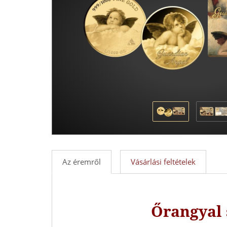
-
Érmék
és
emlékérmek
hivatalos
forgalmazója!
Az éremről
Vásárlási feltételek
Őrangyal