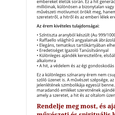
embereket életük során. Ez a hit generá
millióinak, különösen a bizonytalan vag
művészeti motívumot örökít meg, hanem 
szeretetről, a hitről és az emberi lélek ere
Az érem kivételes tulajdonságai:
• Színtiszta aranyból készült (Au 999/100
• Raffaello világhírű angyalainak ábrázol
• Elegáns, tematikus tartókártyában elhe
• Eredetiséget Igazoló Tanúsítvánnyal
• Különleges ajándék keresztelőre, első
alkalomra
• A hit, a védelem és az égi gondoskodás 
Ez a különleges színarany érem nem cs
szóló üzenet is. A művészet szépsége, az
jelenlétének szimbolikája egyesül benne
maradandó emléket szeretnének ajándékoz
amely a szeretet, a hit és az oltalom üze
Rendelje meg most, és a
művészeti és spirituális 