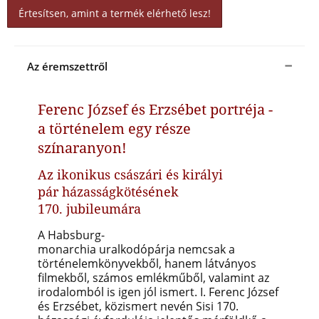
Értesítsen, amint a termék elérhető lesz!
Az éremszettről
Ferenc József és Erzsébet portréja -
a
történelem egy része
színaranyon!
Az ikonikus császári és királyi
pár házasságkötésének
170. jubileumára
A Habsburg-
monarchia uralkodópárja nemcsak a
történelemkönyvekből, hanem látványos
filmekből, számos emlékműből, valamint az
irodalomból is igen jól ismert. I. Ferenc József
és Erzsébet, közismert nevén Sisi 170.