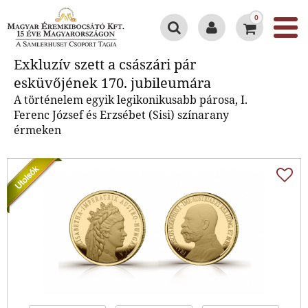
0
Exkluzív szett a császári pár
Exkluzív szett a császári pár
esküvőjének 170. jubileumára
esküvőjének 170. jubileumára
A történelem egyik legikonikusabb párosa, I.
Ferenc József és Erzsébet (Sisi) színarany
érmeken