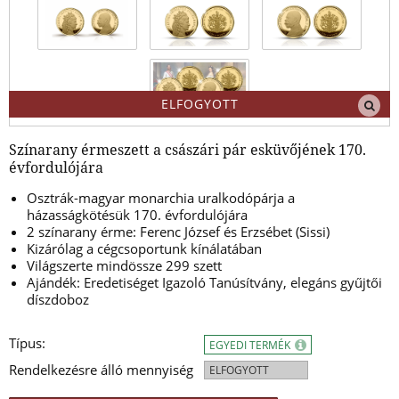
ELFOGYOTT
Színarany érmeszett a császári pár esküvőjének 170.
évfordulójára
Osztrák-magyar monarchia uralkodópárja a
házasságkötésük 170. évfordulójára
2 színarany érme: Ferenc József és Erzsébet (Sissi)
Kizárólag a cégcsoportunk kínálatában
Világszerte mindössze 299 szett
Ajándék: Eredetiséget Igazoló Tanúsítvány, elegáns gyűjtői
díszdoboz
Típus:
EGYEDI TERMÉK
Rendelkezésre álló mennyiség
ELFOGYOTT