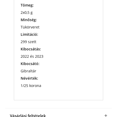
Tömeg:
2x0,5 g
Minőség:
Tükörveret
Limitáció:
299 szett
Kibocsátás:
2022 és 2023
Kibocsátó:
Gibraltár
Névérték:
1/25 korona
Vásárlási feltételek