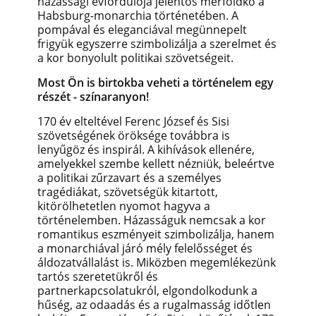
házassági évfordulója jelentős mérföldkő a
Habsburg-monarchia történetében. A
pompával és eleganciával megünnepelt
frigyük egyszerre szimbolizálja a szerelmet és
a kor bonyolult politikai szövetségeit.
Most Ön is birtokba veheti a történelem egy
részét - színaranyon!
170 év elteltével Ferenc József és Sisi
szövetségének öröksége továbbra is
lenyűgöz és inspirál. A kihívások ellenére,
amelyekkel szembe kellett nézniük, beleértve
a politikai zűrzavart és a személyes
tragédiákat, szövetségük kitartott,
kitörölhetetlen nyomot hagyva a
történelemben. Házasságuk nemcsak a kor
romantikus eszményeit szimbolizálja, hanem
a monarchiával járó mély felelősséget és
áldozatvállalást is. Miközben megemlékezünk
tartós szeretetükről és
partnerkapcsolatukról, elgondolkodunk a
hűség, az odaadás és a rugalmasság időtlen