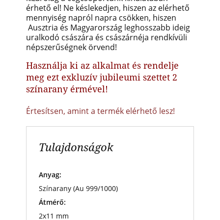
érhető el!
Ne késlekedjen, hiszen az elérhető
mennyiség napról napra csökken, hiszen
Ausztria és Magyarország leghosszabb ideig
uralkodó császára és császárnéja rendkívüli
népszerűségnek örvend!
Használja ki az alkalmat és rendelje
meg ezt exkluzív jubileumi szettet 2
színarany érmével!
Értesítsen, amint a termék elérhető lesz!
Tulajdonságok
Anyag:
Színarany (Au 999/1000)
Átmérő:
2x11 mm