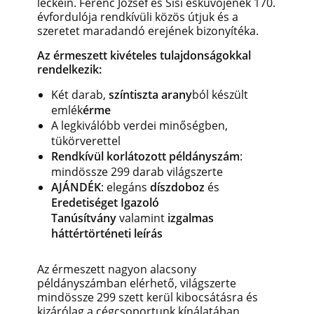
leckéin. Ferenc József és Sisi esküvőjének 170.
évfordulója rendkívüli közös útjuk és a
szeretet maradandó erejének bizonyítéka.
Az érmeszett kivételes tulajdonságokkal
rendelkezik:
Két darab,
színtiszta arany
ból készült
emlék
érme
A legkiválóbb verdei minőségben,
tükörverettel
Rendkívül korlátozott példányszám
:
mindössze 299 darab világszerte
AJÁNDÉK
: elegáns
díszdoboz
és
Eredetiséget Igazoló
Tanúsítvány
valamint
izgalmas
háttértörténeti leírás
Az érmeszett nagyon alacsony
példányszámban elérhető, világszerte
mindössze 299 szett kerül kibocsátásra és
kizárólag a cégcsoportunk kínálatában