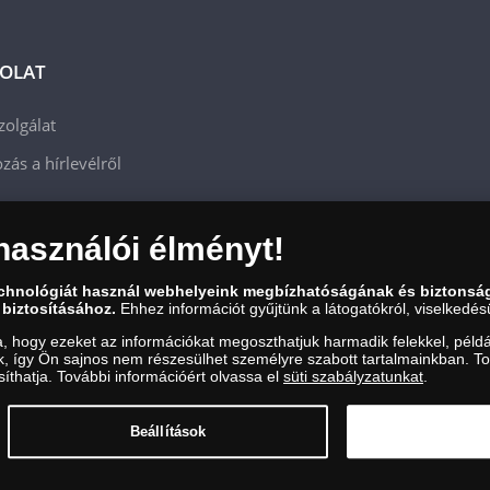
OLAT
zolgálat
zás a hírlevélről
használói élményt!
echnológiát használ webhelyeink megbízhatóságának és biztonsá
 biztosításához.
Ehhez információt gyűjtünk a látogatókról, viselkedésü
a, hogy ezeket az információkat megoszthatjuk harmadik felekkel, példá
uk, így Ön sajnos nem részesülhet személyre szabott tartalmainkban. T
íthatja. További információért olvassa el
süti szabályzatunkat
.
zám: 01-09-957944, Adószám: 23275395-2-41 A Társaság a Magyar Kereskedelmi Engedély
Beállítások
et folytat. Kereskedelmi engedély száma: PR7638