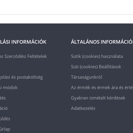
LÁSI INFORMÁCIÓK
ÁLTALÁNOS INFORMÁCIÓ
os Szerződési Feltételek
Sütik (cookies) használata
Süti (cookies)
Beállítások
lási és postaköltség
Társaságunkról
ási módok
Az érmék és érmek ára és ért
tés
Gyakran ismételt kérdések
áció
Adatkezelés
üldés
 űrlap