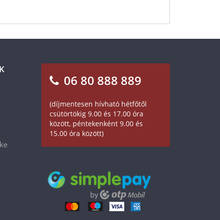
K
06 80 888 889
(díjmentesen hívható hétfőtől
csütörtökig 9.00 és 17.00 óra
között, péntekenként 9.00 és
15.00 óra között)
éke