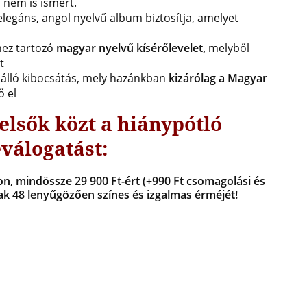
 nem is ismert.
legáns, angol nyelvű album biztosítja, amelyet
hez tartozó
magyar nyelvű kísérőlevelet,
melyből
t
ülálló kibocsátás, mely hazánkban
kizárólag a Magyar
 el
elsők közt a hiánypótló
válogatást:
, mindössze 29 900 Ft-ért (+990 Ft csomagolási és
k 48 lenyűgözően színes és izgalmas érméjét!