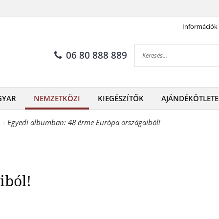
Információk
48 érme Európa országaiból!
06 80 888 889
GYAR
NEMZETKÖZI
KIEGÉSZÍTŐK
AJÁNDÉKÖTLETE
. - Egyedi albumban: 48 érme Európa országaiból!
iból!