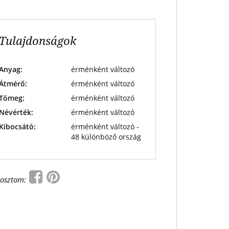
Tulajdonságok
Anyag:
érménként változó
Átmérő:
érménként változó
Tömeg:
érménként változó
Névérték:
érménként változó
Kibocsátó:
érménként változó -
48 különböző ország
osztom: