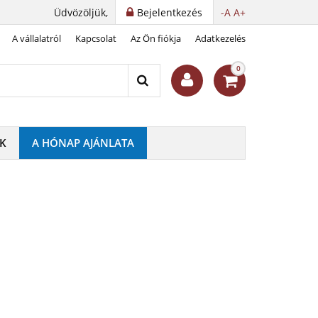
Üdvözöljük,
Bejelentkezés
-A
A+
A vállalatról
Kapcsolat
Az Ön fiókja
Adatkezelés
0
K
A HÓNAP AJÁNLATA