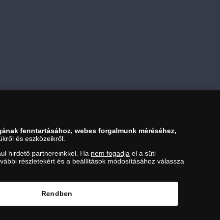
gának fenntartásához, webes forgalmunk méréséhez,
kről és eszközeikről.
ul hirdető partnereinkkel. Ha
nem fogadja
el a süti
ovábbi részletekért és a beállítások módosításához válassza
ezési Hivatal Nemesfémvizsgáló és Hitelesítő Hatóság (1089
Rendben