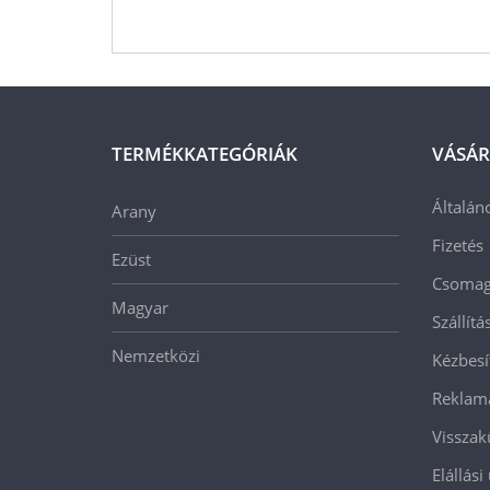
TERMÉKKATEGÓRIÁK
VÁSÁR
Általán
Arany
Fizetés
Ezüst
Csomago
Magyar
Szállít
Nemzetközi
Kézbesí
Reklam
Visszak
Elállási