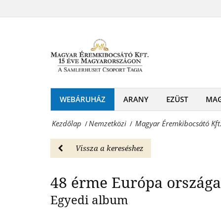
Magyar
48
Éremkibocsátó
érme
Kft.
Európa
-
országaiból!
Egyedi
-
albumban:
WEBÁRUHÁZ
ARANY
EZÜST
MA
Nemzetközi
48
Magyar
Kezdőlap
Nemzetközi
Magyar Éremkibocsátó Kft
/
/
érme
Éremkibocsátó
Európa
Vissza a kereséshez
Kft.
országaiból!
-
48 érme Európa országa
-
Érmék
Egyedi album
Nemzetközi
és
Magyar
emlékérmek