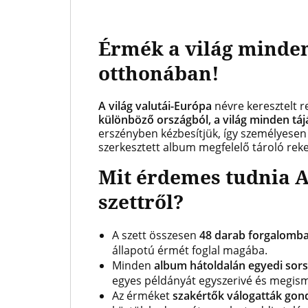
Érmék a világ minden
otthonában!
A
világ valutái-Európa
névre keresztelt r
különböző országból, a világ minden tájá
erszényben kézbesítjük, így személyese
szerkesztett album megfelelő tároló rek
Mit érdemes tudnia A
szettről?
A szett összesen
48 darab forgalomba
állapotú érmét foglal magába.
Minden
album hátoldalán egyedi sor
egyes példányát egyszerivé és megism
Az érméket
szakértők válogatták gon