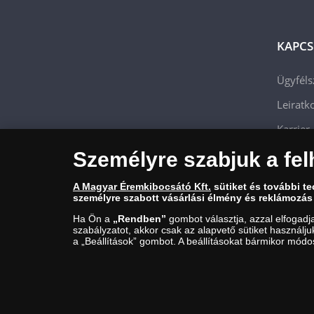
KAPCS
Ügyféls
Leiratko
Karrier
Személyre szabjuk a fel
A Magyar Éremkibocsátó Kft.
sütiket és további t
személyre szabott vásárlási élmény és reklámozás
Ha Ön a
„Rendben”
gombot választja, azzal elfogadj
szabályzatot, akkor csak az alapvető sütiket használj
a „Beállítások” gombot. A beállításokat bármikor módos
Magyar Éremkibocsátó Kft. 1134 Budapest, Váci út 33. Cégjegyzéks
Budapest, Bláthy Ottó utca 3-5.) engedélyéhez kötött tevékenység
© Copyright 2026 - Magyar Éremkibocsátó Kft.