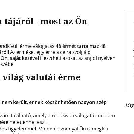
 tájáról - most az Ön
endkívüli érme válogatás
48 érmét tartalmaz 48
ról!
Az érméket egy erre a célra szolgáló
n
Ön, saját kezével
illesztheti azokat az angol nyelven
eszébe.
 világ valutái érme
 nem került, ennek köszönhetően nagyon szép
Meg
szám
található, amely a rendkívüli válogatás minden
ételhetetlenné teszi.
dos figyelemmel.
Minden bizonnyal Ön is megleli