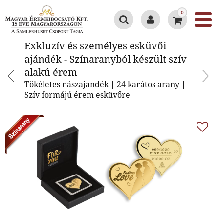
0
Exkluzív és személyes esküvői
Exkluzív és személyes esküvői
ajándék - Színaranyból készült
ajándék - Színaranyból készült szív
szív alakú érem
alakú érem
Tökéletes nászajándék | 24 karátos arany |
Szív formájú érem esküvőre