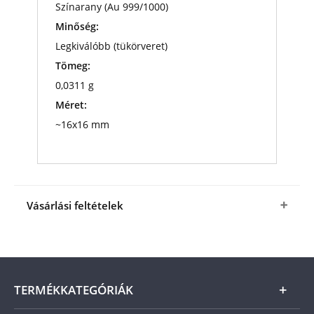
Színarany (Au 999/1000)
Minőség:
Legkiválóbb (tükörveret)
Tömeg:
0,0311 g
Méret:
~16x16 mm
Vásárlási feltételek
Igen, megrendelem
a
"Végtelen szerelem"
színarany érmet díszdobozban
ajándékkártyával
a fenti kedvező áron (+ az
ÁSZF
-
ben megjelölt csomagolási és postaköltség).
A
TERMÉKKATEGÓRIÁK
termék ára online, vagy szállításkor a futárnak
vagy a termékhez csatolt fizetési szelvényen, a