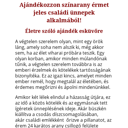
Ajándékozzon színarany érmet
jeles családi ünnepek
alkalmából!
Életre szóló ajándék esküvőre
A végtelen szerelem olyan, mint egy örök
láng, amely soha nem alszik ki, még akkor
sem, ha az élet viharai próbára teszik. Egy
olyan korban, amikor minden múlandónak
tűnik, a végtelen szerelem továbbra is az
emberi érzelmek és kötelékek tartósságának
bizonyítéka. Ez az igazi kincs, amelyet minden
ember remél, hogy megtalál az életében, és
érdemes megőrizni és ápolni mindenünkkel.
Amikor két lélek elindul a házasság útjára, ez
az idő a közös kötelék és az egymásnak tett
ígéretek ünneplésének ideje. Akár büszkén
kiállítva a csodás díszcsomagolásában,
akár családi emlékként őrizve a pillanatot, az
érem 24 karátos arany csillogó felülete