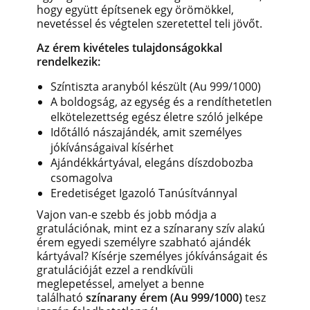
hogy együtt építsenek egy örömökkel,
nevetéssel és végtelen szeretettel teli jövőt.
Az érem kivételes tulajdonságokkal
rendelkezik:
Színtiszta aranyból készült (Au 999/1000)
A boldogság, az egység és a rendíthetetlen
elkötelezettség egész életre szóló jelképe
Időtálló nászajándék, amit személyes
jókívánságaival kísérhet
Ajándékkártyával, elegáns díszdobozba
csomagolva
Eredetiséget Igazoló Tanúsítvánnyal
Vajon van-e szebb és jobb módja a
gratulációnak, mint ez a színarany szív alakú
érem egyedi személyre szabható ajándék
kártyával? Kísérje személyes jókívánságait és
gratulációját ezzel a rendkívüli
meglepetéssel, amelyet a benne
található
színarany érem (Au 999/1000)
tesz