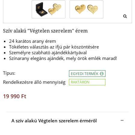
Szív alakú "Végtelen szerelem" érem
24 karátos arany érem
Tökéletes választás az ifjú pár köszöntésére
Személyre szabható ajándékkártyával
Színarany elegáns ajándék, mely örök emlék marad!
Típus:
EGYEDI TERMÉK
Rendelkezésre álló mennyiség
RAKTÁRON
19 990 Ft
A szív alakú Végtelen szerelem érméről