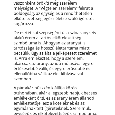
vászonként örökíti meg szerelem
mélységét. A "Végtelen szerelem" felirat a
boldogság, az egység és a rendíthetetlen
elkötelezettség egész életre szóló ígéretét
sugározza.
De esztétikai szépségén túl a színarany szív
alakú érem a tartós elkötelezettség
szimbóluma is. Ahogyan az aranyat is
tartóssága és hosszú élettartama miatt
becsülik, úgy az általa jelképezett szerelmet
is. Arra emlékeztet, hogy a szerelem,
akárcsak az arany, az idő múlásával egyre
értékesebbé válik, és egyre erősebbé és
ellenállóbbá válik az élet kihívásaival
szemben.
A pár akár büszkén kiállítja közös
otthonában, akár a legszebb napjuk becses
emlékeként őrzi, ez az arany érem állandó
emlékeztetője lesz a köteléknek és az
egymásnak tett ígéreteiknek. Szerelmük,
egységük és elkötelezettségük szimbóluma,