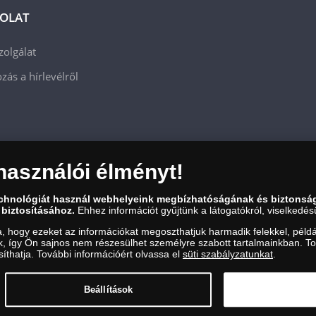
OLAT
zolgálat
zás a hírlevélről
használói élményt!
echnológiát használ webhelyeink megbízhatóságának és biztonsá
 biztosításához.
Ehhez információt gyűjtünk a látogatókról, viselkedésü
a, hogy ezeket az információkat megoszthatjuk harmadik felekkel, példá
uk, így Ön sajnos nem részesülhet személyre szabott tartalmainkban. T
zám: 01-09-957944, Adószám: 23275395-2-41 A Társaság a Magyar Kereskedelmi Engedély
íthatja. További információért olvassa el
süti szabályzatunkat
.
et folytat. Kereskedelmi engedély száma: PR7638
Beállítások