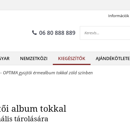
Információk
A zöld színű gyűjtői album 
06 80 888 889
GYAR
NEMZETKÖZI
KIEGÉSZÍTŐK
AJÁNDÉKÖTLETE
 - OPTIMA gyüjtői érmealbum tokkal zöld színben
tői album tokkal
lis tárolására