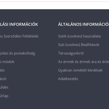
LÁSI INFORMÁCIÓK
ÁLTALÁNOS INFORMÁCIÓ
os Szerződési Feltételek
Sütik (cookies) használata
Süti (cookies)
Beállítások
lási és postaköltség
Társaságunkról
ási módok
Az érmék és érmek ára és ért
tés
Gyakran ismételt kérdések
áció
Adatkezelés
üldés
 űrlap