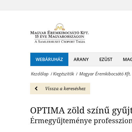
Magyar
érmealbum
Éremkibocsátó
OPTIM
tokkal
Kft.
zöld
-
színben
OPTIMA
-
gyüjtői
WEBÁRUHÁZ
ARANY
EZÜST
MA
Kiegészítők
érmealbum
Magyar
Kezdőlap
Kiegészítők
Magyar Éremkibocsátó Kft.
/
/
tokkal
Éremkibocsátó
zöld
Vissza a kereséshez
Kft.
színben
-
OPTIMA zöld színű gyűj
-
Érmék
Kiegészítők
Érmegyűjteménye professzioná
és
Magyar
emlékérmek