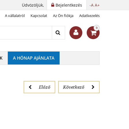
Üdvözöljük,
Bejelentkezés
-A
A+
A vállalatról
Kapcsolat
Az Ön fiókja
Adatkezelés
tokkal
0
K
A HÓNAP AJÁNLATA
Előző
Következő