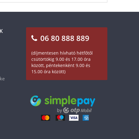
K
06 80 888 889
(díjmentesen hívható hétfőtől
csütörtökig 9.00 és 17.00 óra
között, péntekenként 9.00 és
15.00 óra között)
éke
19 990 Ft