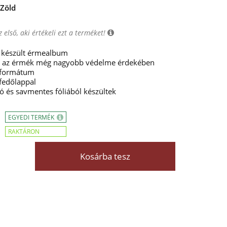
Zöld
 első, aki értékeli ezt a terméket!
 készült érmealbum
va az érmék még nagyobb védelme érdekében
formátum
fedőlappal
tó és savmentes fóliából készültek
EGYEDI TERMÉK
RAKTÁRON
Kosárba tesz