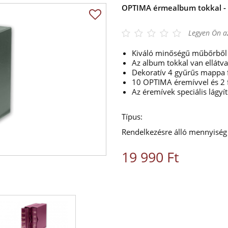
OPTIMA érmealbum tokkal - 
Legyen Ön az
Kiváló minőségű műbőrből
Az album tokkal van ellát
Dekoratív 4 gyűrűs
mappa 
10 OPTIMA éremívvel és 2 
Az éremívek speciális lágyí
Típus:
Rendelkezésre álló mennyiség
19 990 Ft