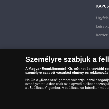
KAPCS
Ügyféls
Leiratko
Karrier
Személyre szabjuk a fel
A Magyar Éremkibocsátó Kft.
sütiket és további t
személyre szabott vásárlási élmény és reklámozás
Ha Ön a
„Rendben”
gombot választja, azzal elfogadj
szabályzatot, akkor csak az alapvető sütiket használj
Magyar Éremkibocsátó Kft. 1134 Budapest, Váci út 33. Cégjegyzéks
a „Beállítások” gombot. A beállításokat bármikor módos
Budapest, Bláthy Ottó utca 3-5.) engedélyéhez kötött tevékenység
© Copyright 2026 - Magyar Éremkibocsátó Kft.