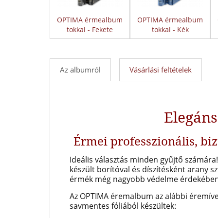
OPTIMA érmealbum
OPTIMA érmealbum
tokkal - Fekete
tokkal - Kék
Az albumról
Vásárlási feltételek
Elegáns
Érmei professzionális, bi
Ideális választás minden gyűjtő számára!
készült borítóval és díszítésként arany s
érmék még nagyobb védelme érdekében
Az OPTIMA éremalbum az alábbi éremíveke
savmentes fóliából készültek: