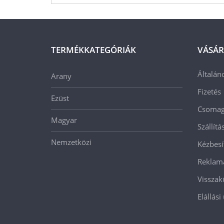
TERMÉKKATEGÓRIÁK
VÁSÁR
Általán
Arany
Fizetés
Ezüst
Csomago
Magyar
Szállít
Nemzetközi
Kézbesí
Reklam
Visszak
Elállási