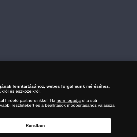
Kosárba tesz
gának fenntartásához, webes forgalmunk méréséhez,
kről és eszközeikről.
ul hirdető partnereinkkel. Ha
nem fogadja
el a süti
ovábbi részletekért és a beállítások módosításához válassza
ezési Hivatal Nemesfémvizsgáló és Hitelesítő Hatóság (1089
Rendben