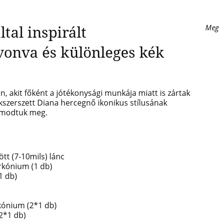
tal inspirált
Meg
vonva és különleges kék
on, akit főként a jótékonysági munkája miatt is zártak
kszerszett Diana hercegnő ikonikus stílusának
álmodtuk meg.
tt (7-10mils) lánc
rkónium (1 db)
1 db)
kónium (2*1 db)
2*1 db)