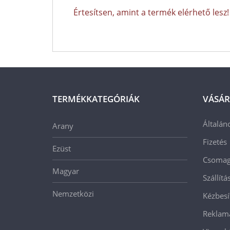
Értesítsen, amint a termék elérhető lesz!
TERMÉKKATEGÓRIÁK
VÁSÁR
Általán
Arany
Fizetés
Ezüst
Csomago
Magyar
Szállít
Nemzetközi
Kézbesí
Reklam