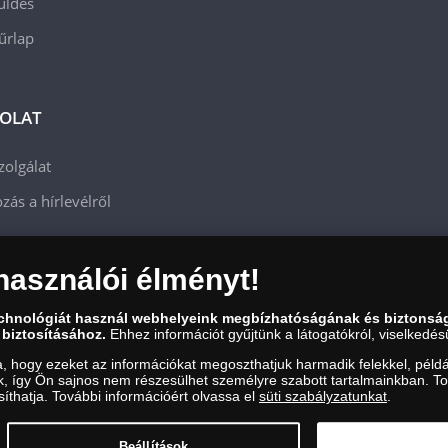
üldés
 űrlap
OLAT
zolgálat
zás a hírlevélről
használói élményt!
echnológiát használ webhelyeink megbízhatóságának és biztonsá
 biztosításához.
Ehhez információt gyűjtünk a látogatókról, viselkedésü
a, hogy ezeket az információkat megoszthatjuk harmadik felekkel, példá
uk, így Ön sajnos nem részesülhet személyre szabott tartalmainkban. T
íthatja. További információért olvassa el
süti szabályzatunkat
.
zám: 01-09-957944, Adószám: 23275395-2-41 A Társaság a Magyar Kereskedelmi Engedély
Beállítások