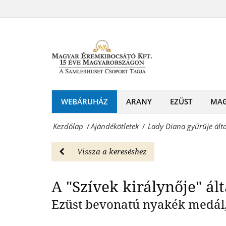
Lady
-
Diana
A "Szívek kirá
Ajándékötletek
gyűrűje
Magyar
által
Éremkibocsátó
inspirált
Kft.
ékszerek
WEBÁRUHÁZ
ARANY
EZÜST
MA
-
-
Érmék
Kezdőlap
Ajándékötletek
Lady Diana gyűrűje álta
/
/
Ajándékötletek
és
Magyar
Vissza a kereséshez
emlékérmek
Éremkibocsátó
hivatalos
A "Szívek királynője" ált
Kft.
forgalmazója!
Ezüst bevonatú nyakék medál, 
-
Érmék