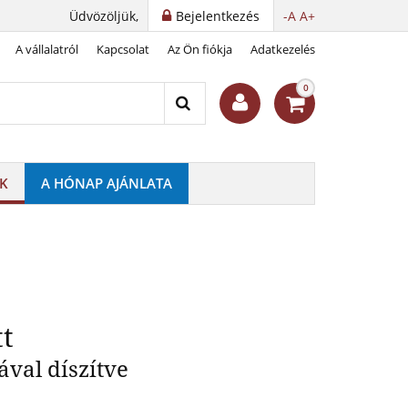
Üdvözöljük,
Bejelentkezés
-A
A+
A vállalatról
Kapcsolat
Az Ön fiókja
Adatkezelés
ges ékszerszett
0
K
A HÓNAP AJÁNLATA
tt
ával díszítve