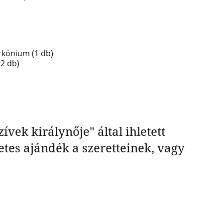
rkónium (1 db)
2 db)
vek királynője" által ihletett
etes ajándék a szeretteinek, vagy