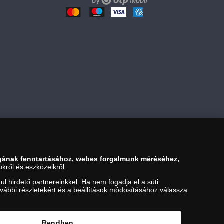
gának fenntartásához, webes forgalmunk méréséhez,
kről és eszközeikről.
ul hirdető partnereinkkel. Ha
nem fogadja
el a süti
ovábbi részletekért és a beállítások módosításához válassza
ezési Hivatal Nemesfémvizsgáló és Hitelesítő Hatóság (1089
Rendben