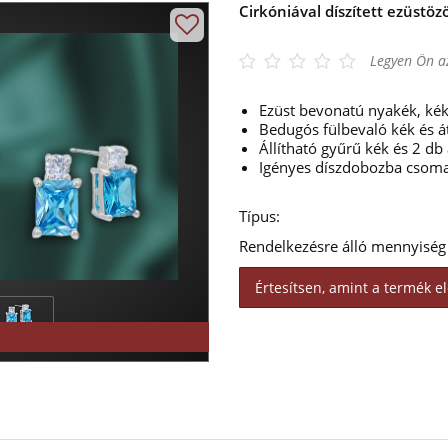
Cirkóniával díszített ezüstöz
Legyen Ön az
Ezüst bevonatú nyakék, kék 
Bedugós fülbevaló kék és át
Állítható gyűrű kék és 2 db 
Igényes díszdobozba csom
Típus:
Rendelkezésre álló mennyiség
Értesítsen, amint a termék el