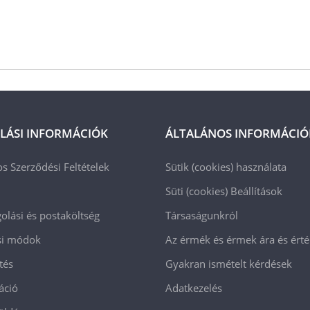
LÁSI INFORMÁCIÓK
ÁLTALÁNOS INFORMÁCIÓ
os Szerződési Feltételek
Sütik (cookies) használata
Süti (cookies)
Beállítások
lási és postaköltség
Társaságunkról
ási módok
Az érmék és érmek ára és ért
tés
Gyakran ismételt kérdések
áció
Adatkezelés