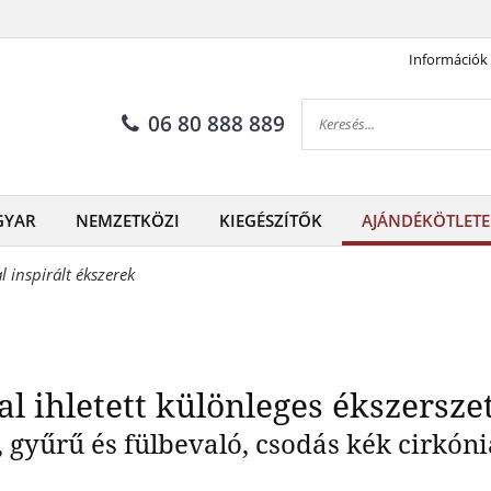
Információk
lynője" által ihletett különle
06 80 888 889
GYAR
NEMZETKÖZI
KIEGÉSZÍTŐK
AJÁNDÉKÖTLETE
l inspirált ékszerek
al ihletett különleges ékszersze
gyűrű és fülbevaló, csodás kék cirkóni