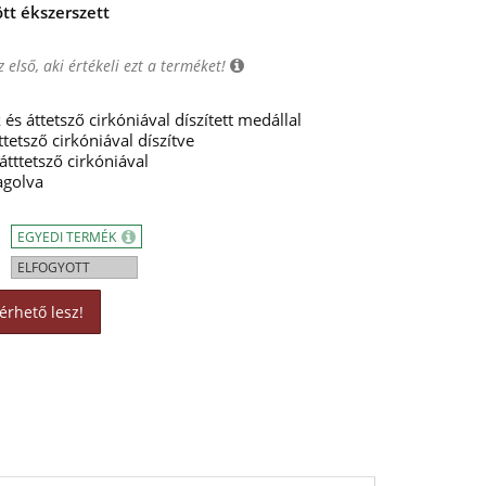
ött ékszerszett
 első, aki értékeli ezt a terméket!
és áttetsző cirkóniával díszített medállal
tetsző cirkóniával díszítve
átttetsző cirkóniával
agolva
EGYEDI TERMÉK
ELFOGYOTT
érhető lesz!