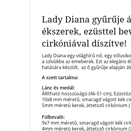
Lady Diana gyűrűje ál
ékszerek,
ezüsttel be
cirkóniával díszítve!
Lady Diana
egy világhírű nő, egy stílusik
a szívükbe az emeberek. Ezt az elegáns é
hatására készült, az ő gyűrűje alapján 
A szett tartalma:
Lánc és medál:
Állítható hosszúságú (46-51 cm), Ezüstözö
10x8 mm méretű, smaragd vágott kék ci
5mm méretú kerek, áttetsző cirkónium (
Fülbevaló:
9x7 mm méretű, smaragd vágott kék cir
4mm méretú kerek, áttetsző cirkónium (