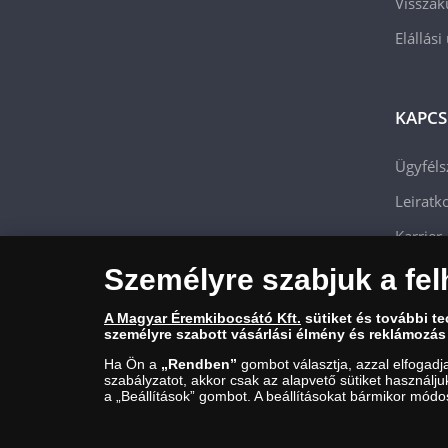
Visszak
Elállási
KAPCS
Ügyféls
Leiratko
Karrier
Személyre szabjuk a fel
A Magyar Éremkibocsátó Kft.
sütiket és további t
személyre szabott vásárlási élmény és reklámozás
Ha Ön a
„Rendben”
gombot választja, azzal elfogadj
szabályzatot, akkor csak az alapvető sütiket használj
a „Beállítások” gombot. A beállításokat bármikor módos
Magyar Éremkibocsátó Kft. 1134 Budapest, Váci út 33. Cégjegyzéks