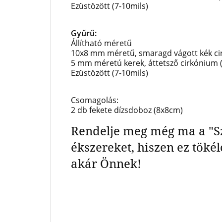
Ezüstözött (7-10mils)
Gyűrű:
Állítható méretű
10x8 mm méretű, smaragd vágott kék ci
5 mm méretú kerek, áttetsző cirkónium (
Ezüstözött (7-10mils)
Csomagolás:
2 db fekete dízsdoboz (8x8cm)
Rendelje meg még ma a "Szí
ékszereket, hiszen ez tökél
akár Önnek!