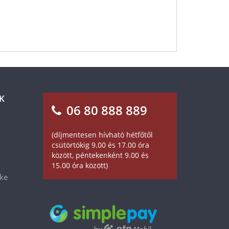
K
06 80 888 889
(díjmentesen hívható hétfőtől
csütörtökig 9.00 és 17.00 óra
között, péntekenként 9.00 és
15.00 óra között)
éke