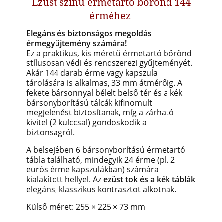
Ezüst színű érmetartó bőrönd 144
érméhez
Elegáns és biztonságos megoldás
érmegyűjtemény számára!
Ez a praktikus, kis méretű érmetartó bőrönd
stílusosan védi és rendszerezi gyűjteményét.
Akár 144 darab érme vagy kapszula
tárolására is alkalmas, 33 mm átmérőig. A
fekete bársonnyal bélelt belső tér és a kék
bársonyborítású tálcák kifinomult
megjelenést biztosítanak, míg a zárható
kivitel (2 kulccsal) gondoskodik a
biztonságról.
A belsejében 6 bársonyborítású érmetartó
tábla található, mindegyik 24 érme
(pl. 2
eurós érme kapszulákban)
számára
kialakított hellyel. Az
ezüst tok és a kék táblák
elegáns, klasszikus kontrasztot alkotnak.
Külső méret: 255 × 225 × 73 mm