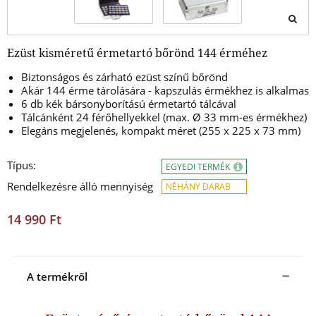
Ezüst kisméretű érmetartó bőrönd 144 érméhez
Biztonságos és zárható ezüst színű bőrönd
Akár 144 érme tárolására - kapszulás érmékhez is alkalmas
6 db kék bársonyborítású érmetartó tálcával
Tálcánként 24 férőhellyekkel
(max. Ø 33 mm-es érmékhez)
Elegáns megjelenés, kompakt méret (255 x 225 x 73 mm)
Típus:
EGYEDI TERMÉK
Rendelkezésre álló mennyiség
NÉHÁNY DARAB
14 990 Ft
A termékről