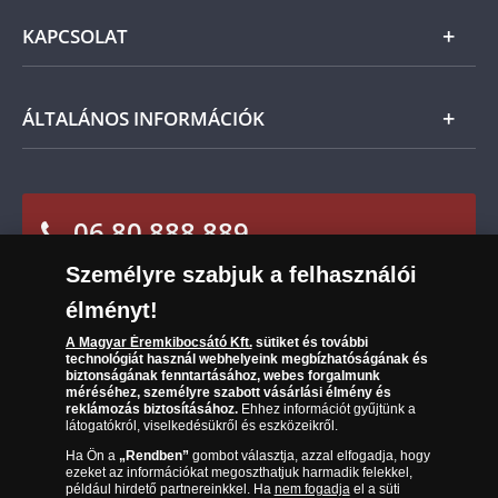
szerint Önt indoklás nélküli elállási jog illeti meg,
Általános Szerződési Feltételek
és a kézhezvételtől számított 14 napon belül
KAPCSOLAT
Magyar
visszaküldheti. A
mennyiben időközben kifizette a
Fizetés
termék árát, akkor azt visszatérítjük Önnek.
Nemzetközi
Csomagolási és postaköltség
Ügyfélszolgálat
ÁLTALÁNOS INFORMÁCIÓK
Szállítási módok
Leiratkozás a hírlevélről
Kézbesítés
Karrier
Sütik (cookies) használata
Reklamáció
06 80 888 889
Süti (cookies)
Beállítások
Visszaküldés
Társaságunkról
Személyre szabjuk a felhasználói
(díjmentesen hívható hétfőtől csütörtökig 9.00 és 17.00
Elállási űrlap
Az érmék és érmek ára és értéke
óra között, péntekenként 9.00 és 15.00 óra között)
élményt!
Gyakran ismételt kérdések
A Magyar Éremkibocsátó Kft.
sütiket és további
technológiát használ webhelyeink megbízhatóságának és
biztonságának fenntartásához, webes forgalmunk
Adatkezelés
méréséhez, személyre szabott vásárlási élmény és
reklámozás biztosításához.
Ehhez információt gyűjtünk a
látogatókról, viselkedésükről és eszközeikről.
Ha Ön a
„Rendben”
gombot választja, azzal elfogadja, hogy
ezeket az információkat megoszthatjuk harmadik felekkel,
például hirdető partnereinkkel. Ha
nem fogadja
el a süti