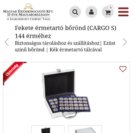
0
Fekete érmetartó bőrönd (CARGO
Fekete érmetartó bőrönd (CARGO S)
S) 144 érméhez
144 érméhez
Biztonságos tároláshoz és szállításhoz| Ezüst
színű bőrönd | Kék érmetartó tálcával