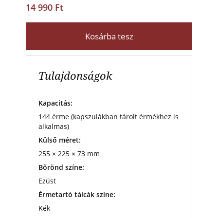
14 990 Ft
Kosárba tesz
Tulajdonságok
Kapacitás:
144 érme (kapszulákban tárolt érmékhez is
alkalmas)
Külső méret:
255 × 225 × 73 mm
Bőrönd színe:
Ezüst
Érmetartó tálcák színe:
Kék