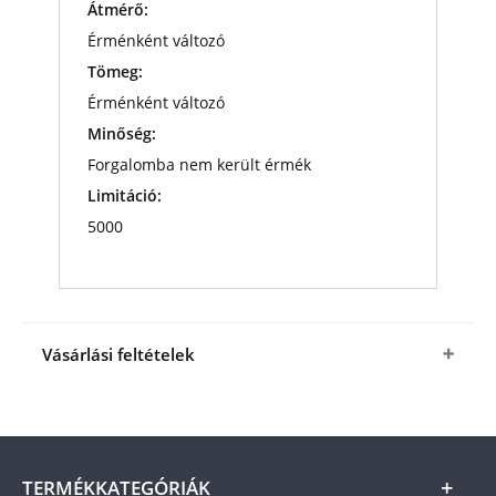
Átmérő:
Érménként változó
Tömeg:
Érménként változó
Minőség:
Forgalomba nem került érmék
Limitáció:
5000
Vásárlási feltételek
Igen, megrendelem a
Szerencsehozó érméket
kedvező áron
6 990 Ft-ért
(+ 1 490 Ft csomagolási
és postaköltség).
A termék ára online, vagy
szállításkor a futárnak vagy a termékhez csatolt
TERMÉKKATEGÓRIÁK