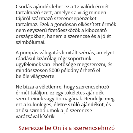
Csodás ajándék lehet ez a 12 valódi érmét
tartalmazó szett, amelyek a világ minden
tájáról származó szerencsepénzeket
tartalmaz. Ezek a gondosan elkészített érmék
nem egyszerű fizetőeszközök a kibocsátó
országokban, hanem a szerencse és a jólét
szimbólumai.
A pompás válogatás limitált szériás, amelyet
ráadásul kizárólag cégcsoportunk
ügyfeleinek van lehetősége megszerezni, és
mindösszesen 5000 példány érhető el
belőle világszerte.
Ne bízza a véletlenre, hogy szerencsehozó
érmét találjon: ez egy tökéletes ajándék
szeretteinek vagy önmagának. Rendelje meg
ezt a különleges, é
letre szóló ajándékot
,
és
az ősi szimbólumok a jó szerencse
varázsával kísérik!
Szerezze be Ön is a szerencsehozó