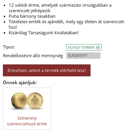
12 valódi érme, amelyek származási országukban a
szerencsét jelképezik
Puha bársony tasakban
Tökéletes emlék és ajándék, mely egy életen át szerencsét
hoz!
Kizárólag Társaságunk kínálatában!
Típus:
EGYEDI TERMÉK
Rendelkezésre álló mennyiség
ELFOGYOTT
Értesítsen, amint a termék elérhető lesz!
Önnek ajánljuk:
Színarany
szerencsehozó érme