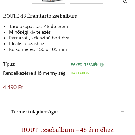
ROUTE 48 Éremtartó zsebalbum
Tárolókapacitás: 48 db érem
Minőségi kivitelezés
Párnázott, kék színű borítóval
Ideális utazáshoz
Külső méret: 150 x 105 mm
Típus:
EGYEDI TERMÉK
Rendelkezésre álló mennyiség
RAKTÁRON
4 490 Ft
Terméktulajdonságok
ROUTE zsebalbum – 48 érméhez