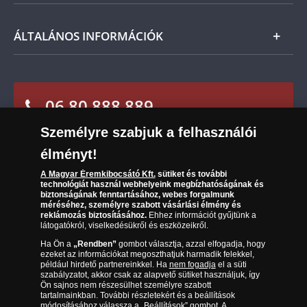
termék árát, akkor azt visszatérítjük Önnek.
Nemzetközi
Csomagolási és postaköltség
Ügyfélszolgálat
ÁLTALÁNOS INFORMÁCIÓK
Szállítási módok
Leiratkozás a hírlevélről
Kézbesítés
Karrier
Sütik (cookies) használata
Reklamáció
06 80 888 889
Süti (cookies)
Beállítások
Visszaküldés
Társaságunkról
Személyre szabjuk a felhasználói
(díjmentesen hívható hétfőtől csütörtökig 9.00 és 17.00
Elállási űrlap
Az érmék és érmek ára és értéke
óra között, péntekenként 9.00 és 15.00 óra között)
élményt!
Gyakran ismételt kérdések
A Magyar Éremkibocsátó Kft.
sütiket és további
technológiát használ webhelyeink megbízhatóságának és
biztonságának fenntartásához, webes forgalmunk
Adatkezelés
méréséhez, személyre szabott vásárlási élmény és
reklámozás biztosításához.
Ehhez információt gyűjtünk a
látogatókról, viselkedésükről és eszközeikről.
Ha Ön a
„Rendben”
gombot választja, azzal elfogadja, hogy
ezeket az információkat megoszthatjuk harmadik felekkel,
például hirdető partnereinkkel. Ha
nem fogadja
el a süti
szabályzatot, akkor csak az alapvető sütiket használjuk, így
Ön sajnos nem részesülhet személyre szabott
tartalmainkban. További részletekért és a beállítások
módosításához válassza a „Beállítások” gombot. A