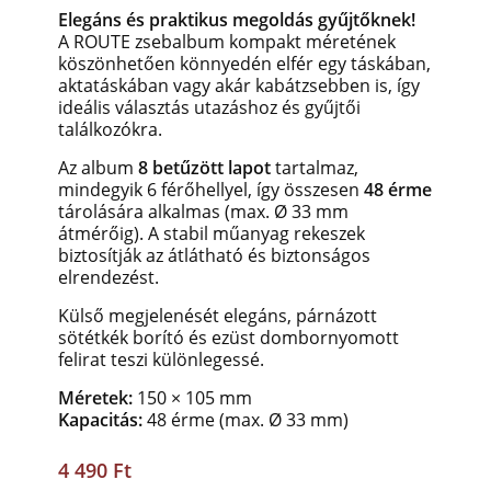
Elegáns és praktikus megoldás gyűjtőknek!
A ROUTE zsebalbum kompakt méretének
köszönhetően könnyedén elfér egy táskában,
aktatáskában vagy akár kabátzsebben is, így
ideális választás utazáshoz és gyűjtői
találkozókra.
Az album
8 betűzött lapot
tartalmaz,
mindegyik 6 férőhellyel, így összesen
48 érme
tárolására alkalmas (max. Ø 33 mm
átmérőig). A stabil műanyag rekeszek
biztosítják az átlátható és biztonságos
elrendezést.
Külső megjelenését elegáns, párnázott
sötétkék borító és ezüst dombornyomott
felirat teszi különlegessé.
Méretek:
150 × 105 mm
Kapacitás:
48 érme (max. Ø 33 mm)
4 490 Ft