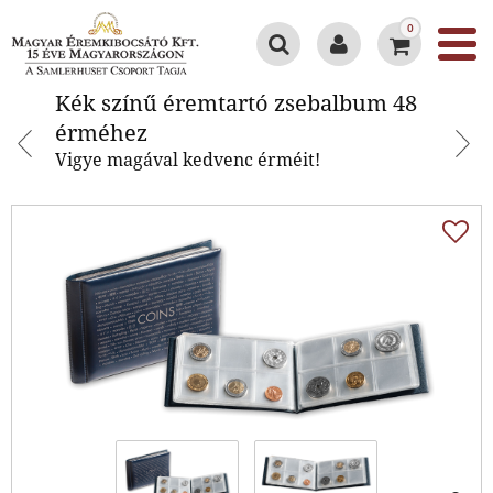
0
Kék színű éremtartó zsebalbum
Kék színű éremtartó zsebalbum 48
48 érméhez
érméhez
Vigye magával kedvenc érméit!