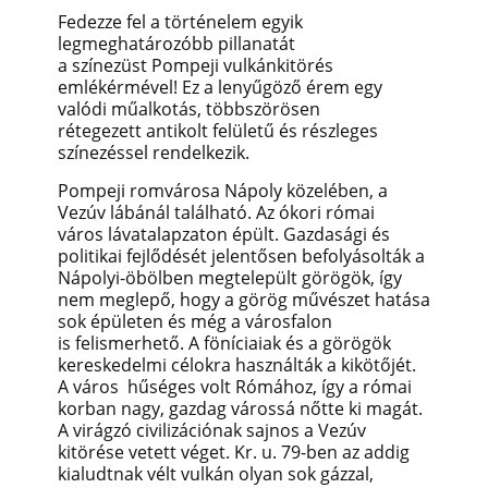
Fedezze fel a történelem egyik
legmeghatározóbb pillanatát
a színezüst Pompeji vulkánkitörés
emlékérmével! Ez a lenyűgöző érem egy
valódi műalkotás,
többszörösen
rétegezett
antikolt felületű és részleges
színezéssel rendelkezik.
Pompeji romvárosa Nápoly közelében, a
Vezúv lábánál található. Az ókori római
város lávatalapzaton épült. Gazdasági és
politikai fejlődését jelentősen befolyásolták a
Nápolyi-öbölben megtelepült görögök, így
nem meglepő, hogy a görög művészet hatása
sok épületen és még a városfalon
is felismerhető.
A föníciaiak és a görögök
kereskedelmi célokra használták a kikötőjét.
A város hűséges volt Rómához, így a római
korban nagy, gazdag várossá nőtte ki magát.
A virágzó civilizációnak sajnos a
Vezúv
kitörése vetett véget. Kr. u. 79-ben az addig
kialudtnak vélt vulkán olyan sok gázzal,