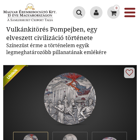
0
Vulkánkitörés Pompejben, egy
Vulkánkitörés Pompejben, egy
elveszett civilizáció története
elveszett civilizáció története
Színezüst érme a történelem egyik
legmeghatározóbb pillanatának emlékére