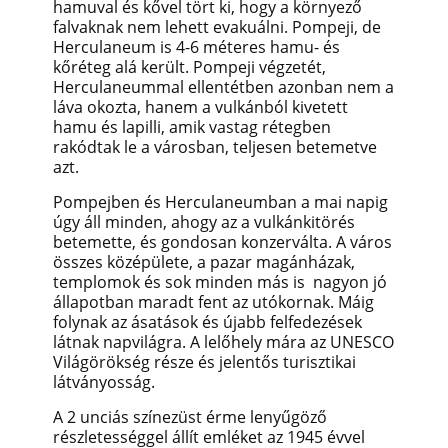
hamuval és kővel tört ki, hogy a környező
falvaknak nem lehett evakuálni. Pompeji, de
Herculaneum is 4-6 méteres hamu- és
kőréteg alá került. Pompeji végzetét,
Herculaneummal ellentétben azonban nem a
láva okozta, hanem a vulkánból kivetett
hamu és lapilli, amik vastag rétegben
rakódtak le a városban, teljesen betemetve
azt.
Pompejben és Herculaneumban a mai napig
úgy áll minden, ahogy az a vulkánkitörés
betemette, és gondosan konzerválta.
A város
összes középülete, a pazar magánházak,
templomok és sok minden más is nagyon jó
állapotban maradt fent az utókornak. Máig
folynak az ásatások és újabb felfedezések
látnak napvilágra. A lelőhely mára az UNESCO
Világörökség része és jelentős turisztikai
látványosság.
A 2 unciás színezüst érme lenyűgöző
részletességgel állít emléket az 1945 évvel