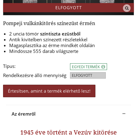
ELFOGYOTT
Pompeji vulkánkitörés színezüst érmén
2 uncia tömör
színtiszta ezüstből
Antik kivitelben színezett részletekkel
Magasplasztika az érme mindkét oldalán
Mindössze 555 darab világszerte
Típus:
EGYEDI TERMÉK
Rendelkezésre álló mennyiség
ELFOGYOTT
Értesítsen, amint a termék elérhető lesz!
Az éremről
1945 éve történt a Vezúv kitörése