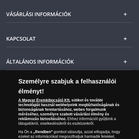
számított 21 napon belül fizetendő.
Arany
VÁSÁRLÁSI INFORMÁCIÓK
Ne feledje, amennyiben az ékszer nem teljesíti
előzetes várakozásait, a vonatkozó jogszabályok
Ezüst
szerint Önt indoklás nélküli elállási jog illeti meg,
Általános Szerződési Feltételek
és a kézhezvételtől számított 14 napon belül
KAPCSOLAT
Magyar
visszaküldheti. Ekkor annak árát visszatérítjük.
Fizetés
Nemzetközi
Csomagolási és postaköltség
Ügyfélszolgálat
ÁLTALÁNOS INFORMÁCIÓK
Szállítási módok
Leiratkozás a hírlevélről
Kézbesítés
Karrier
Személyre szabjuk a felhasználói
Sütik (cookies) használata
Reklamáció
élményt!
06 80 888 889
Süti (cookies)
Beállítások
Visszaküldés
A Magyar Éremkibocsátó Kft.
sütiket és további
Társaságunkról
technológiát használ webhelyeink megbízhatóságának és
(díjmentesen hívható hétfőtől csütörtökig 9.00 és 17.00
Elállási űrlap
biztonságának fenntartásához, webes forgalmunk
Az érmék és érmek ára és értéke
óra között, péntekenként 9.00 és 15.00 óra között)
méréséhez, személyre szabott vásárlási élmény és
reklámozás biztosításához.
Ehhez információt gyűjtünk a
látogatókról, viselkedésükről és eszközeikről.
Gyakran ismételt kérdések
Ha Ön a
„Rendben”
gombot választja, azzal elfogadja, hogy
Adatkezelés
ezeket az információkat megoszthatjuk harmadik felekkel,