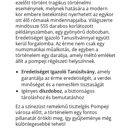
ezelőtt történt tragikus történelmi
eseménynek, melynek hatására a modern
kor embere betekintést nyerhetett az egykor
ott élő rómaiak mindennapjaiba. Világszerte
mindössze 555 darabos korlátozott
példányszámban, egy gyönyörű dobozban,
Eredetiséget Igazoló Tanusítvánnyal együtt
kerül forgalomba.
Az érme nem csak egy
numizmatikai műalkotás, de egyben a
történelem egy darabja, amely méltó emléket
állít a pompeji régészeti helyszínnek.
Eredetiséget Igazoló Tanúsítvány,
amely
garantálja az érme eredetiségét, a verdei
minőséget és a nemesfém tisztaságát
Igényes
díszdoboz
, a biztonságos
tároláshoz és bemutatáshoz
Ez a színezüst remekmű tisztelgés Pompeji
városa előtt, a történelem egy fontos
pillanatát örökíti meg, így gyűjteménye még
különlegesebbé teheti!