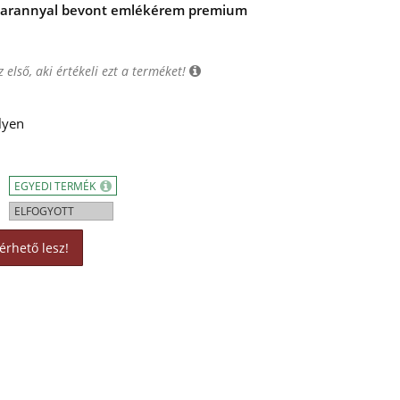
zínarannyal bevont emlékérem premium
 első, aki értékeli ezt a terméket!
lyen
EGYEDI TERMÉK
ELFOGYOTT
érhető lesz!