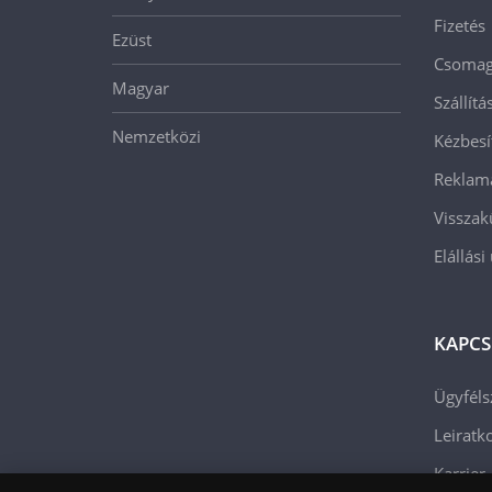
Fizetés
Ezüst
Csomago
Magyar
Szállít
Nemzetközi
Kézbesí
Reklam
Visszak
Elállási
KAPCS
Ügyféls
Leiratko
Karrier