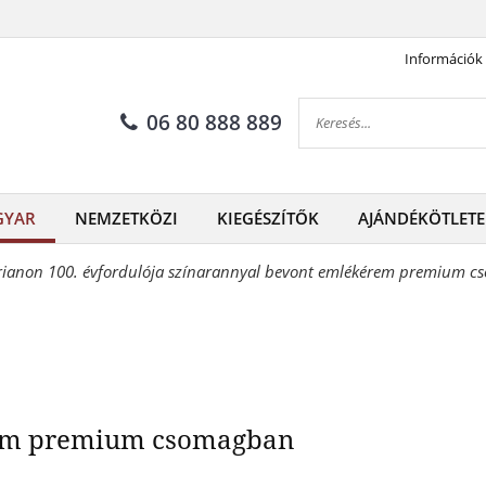
Információk
Jubileumi Trianon érem
06 80 888 889
GYAR
NEMZETKÖZI
KIEGÉSZÍTŐK
AJÁNDÉKÖTLETE
Trianon 100. évfordulója színarannyal bevont emlékérem premium 
rem premium csomagban