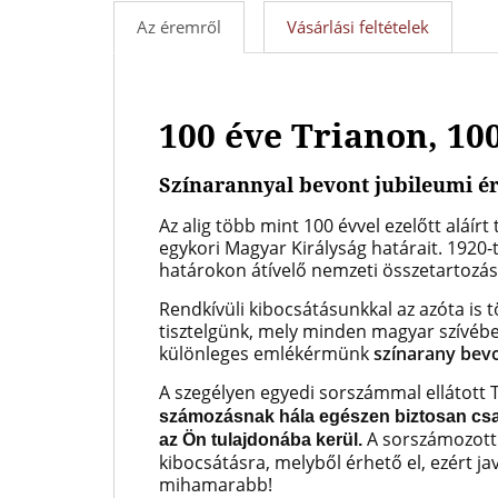
Az éremről
Vásárlási feltételek
100 éve Trianon, 1
Színarannyal bevont jubileumi 
Az alig több mint 100 évvel ezelőtt aláír
egykori Magyar Királyság határait. 1920
határokon átívelő nemzeti összetartozás
Rendkívüli kibocsátásunkkal az azóta is 
tisztelgünk, mely minden magyar szívébe
különleges emlékérmünk
színarany bev
A szegélyen egyedi sorszámmal ellátott T
számozásnak hála egészen biztosan csa
A sorszámozott
az Ön tulajdonába kerül.
kibocsátásra, melyből érhető el, ezért j
mihamarabb!