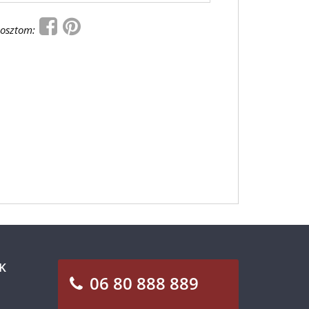
osztom:
K
06 80 888 889