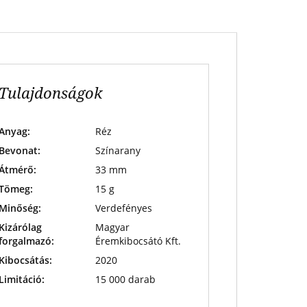
Tulajdonságok
Anyag:
Réz
Bevonat:
Színarany
Átmérő:
33 mm
Tömeg:
15 g
Minőség:
Verdefényes
Kizárólag
Magyar
forgalmazó:
Éremkibocsátó Kft.
Kibocsátás:
2020
Limitáció:
15 000 darab