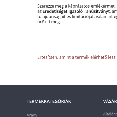
Szerezze meg a káprázatos emlékérmet, 
az
Eredetiséget Igazoló Tanúsítványt,
am
tulajdonságait és limitációját, valamint 
örökíti meg.
Értesítsen, amint a termék elérhető lesz!
TERMÉKKATEGÓRIÁK
VÁSÁR
Általán
Arany