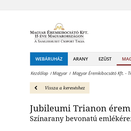
Magyar
évfordulója
Éremkibocsátó
színarannyal
Kft.
bevont
-
érem
Trianon
premium
100.
WEBÁRUHÁZ
ARANY
EZÜST
MA
csomagban
évfordulója
-
Kezdőlap
Magyar
Magyar Éremkibocsátó Kft. - 
/
/
színarannyal
Magyar
bevont
Vissza a kereséshez
Magyar
érem
Éremkibocsátó
Jubileumi Trianon érem
premium
Kft.
Színarany bevonatú emléké
csomagban
-
-
Érmék