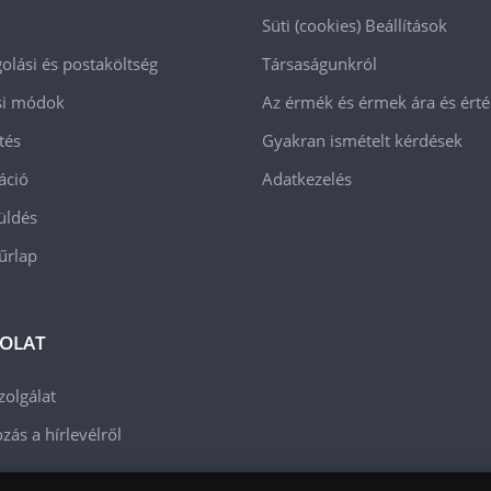
Süti (cookies)
Beállítások
lási és postaköltség
Társaságunkról
ási módok
Az érmék és érmek ára és ért
tés
Gyakran ismételt kérdések
áció
Adatkezelés
üldés
 űrlap
OLAT
zolgálat
zás a hírlevélről