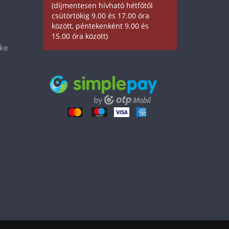
(díjmentesen hívható hétfőtől
csütörtökig 9.00 és 17.00 óra
között, péntekenként 9.00 és
15.00 óra között)
éke