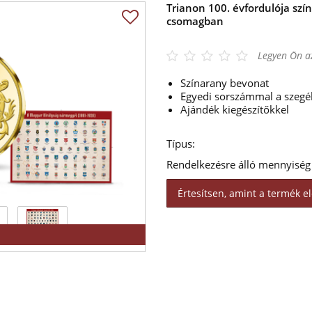
Trianon 100. évfordulója s
csomagban
Legyen Ön az
Színarany bevonat
Egyedi sorszámmal a szegé
Ajándék kiegészítőkkel
Típus:
Rendelkezésre álló mennyiség
Értesítsen, amint a termék el