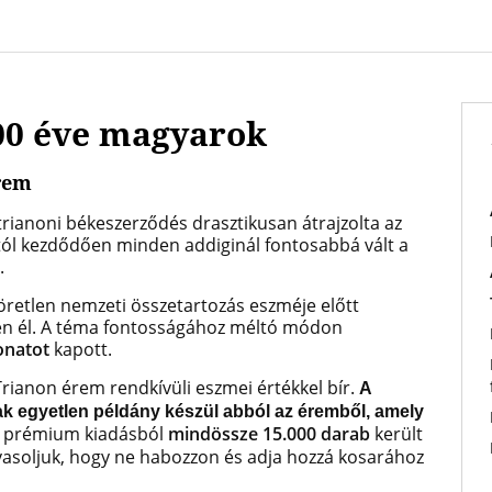
000 éve magyarok
érem
t trianoni békeszerződés drasztikusan átrajzolta az
-tól kezdődően minden addiginál fontosabbá vált a
.
töretlen nemzeti összetartozás eszméje előtt
n él.
A téma fontosságához méltó módon
onatot
kapott.
rianon érem rendkívüli eszmei értékkel bír.
A
k egyetlen példány készül abból az éremből, amely
 prémium kiadásból
mindössze 15.000 darab
került
avasoljuk, hogy ne habozzon és adja hozzá kosarához