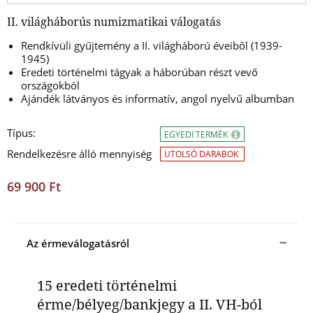
II. világháborús numizmatikai válogatás
Rendkívüli gyűjtemény a II. világháború éveiből (1939-
1945)
Eredeti történelmi tágyak a háborúban részt vevő
országokból
Ajándék látványos és informatív, angol nyelvű albumban
Típus:
EGYEDI TERMÉK
Rendelkezésre álló mennyiség
UTOLSÓ DARABOK
69 900 Ft
Az érmeválogatásról
15 eredeti történelmi
érme/bélyeg/bankjegy a II. VH-ból