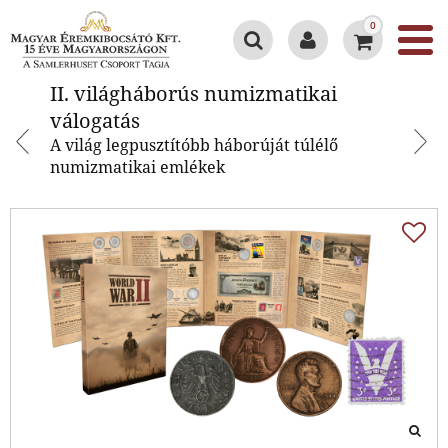
0
II. világháborús numizmatikai
II. világháborús numizmatikai
válogatás
válogatás
A világ legpusztítóbb háborúját túlélő
numizmatikai emlékek