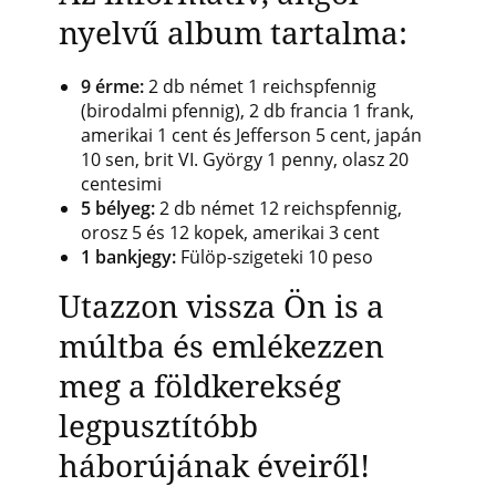
nyelvű album tartalma:
9 érme:
2 db német 1 reichspfennig
(birodalmi pfennig), 2 db francia 1 frank,
amerikai 1 cent és Jefferson 5 cent, japán
10 sen, brit VI. György 1 penny, olasz 20
centesimi
5 bélyeg:
2 db német 12 reichspfennig,
orosz 5 és 12 kopek, amerikai 3 cent
1 bankjegy:
Fülöp-szigeteki 10 peso
Utazzon vissza Ön is a
múltba és emlékezzen
meg a földkerekség
legpusztítóbb
háborújának éveiről!