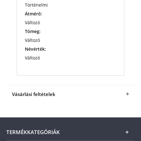
Történelmi
Átmérő:
Változó
Tömeg:
Változó
Névérték:
Változó
Vásárlási feltételek
Igen, megrendelem
a
II. világháborús
numizmatikai válogatást a fenti kedvező áron (+
az ÁSZF-ben megjelölt csomagolási és
postaköltség)
TERMÉKKATEGÓRIÁK
A terméket a kézbesítéstől számított 14 napon