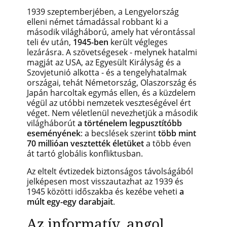
1939 szeptemberjében, a Lengyelország
elleni német támadással robbant ki a
második világháború, amely hat vérontással
teli év után,
1945-ben
került végleges
lezárásra.
A szövetségesek
- melynek hatalmi
magját az USA, az Egyesült Királyság és a
Szovjetunió alkotta - és a tengelyhatalmak
országai, tehát Németország, Olaszország és
Japán harcoltak egymás ellen, és a küzdelem
végül az utóbbi nemzetek veszteségével ért
véget. Nem véletlenül nevezhetjük a második
világháborút
a történelem legpusztítóbb
eseményének
: a becslések szerint
több mint
70 millióan vesztették életüket
a több éven
át tartó globális konfliktusban.
Az eltelt évtizedek biztonságos távolságából
jelképesen most visszautazhat az 1939 és
1945 közötti időszakba és kezébe veheti
a
múlt egy-egy darabjait
.
Az informatív, angol