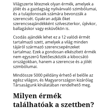
Világszerte léteznek olyan érmék, amelyek a
jólét és a gazdagság nyilvánvaló szimbólumai,
és a tulajdonosaik számára bevonzzák a
szerencsét. Gyakran adják őket
szerencseajándékként szilveszterkor, újévkor,
ballagáskor vagy esküvőkön is.
Csodás ajándék lehet ez a 12 valódi érmét
tartalmazó szett, amelyek a világ minden
tájáról származó szerencsepénzeket
tartalmaz. Ezek a gondosan elkészített érmék
nem egyszerű fizetőeszközök a kibocsátó
országokban, hanem a szerencse és a jólét
szimbólumai.
Mindössze 5000 példány érhető el belőle az
egész világon, és Magyarországon
kizárólag
Társaságunk kínálatában rendelhető meg.
Milyen érmék
találhatóak a szettben?