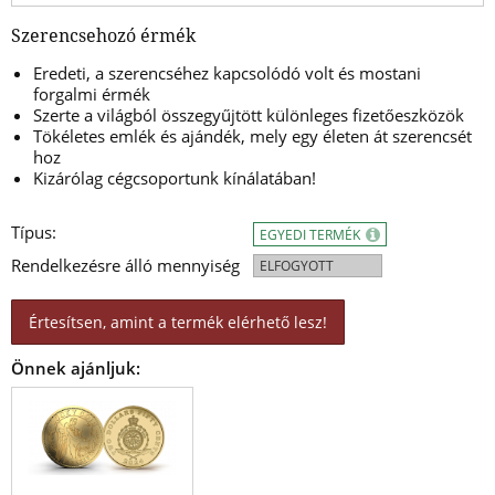
Szerencsehozó érmék
Eredeti, a szerencséhez kapcsolódó volt és mostani
forgalmi érmék
Szerte a világból összegyűjtött különleges fizetőeszközök
Tökéletes emlék és ajándék, mely egy életen át szerencsét
hoz
Kizárólag cégcsoportunk kínálatában!
Típus:
EGYEDI TERMÉK
Rendelkezésre álló mennyiség
ELFOGYOTT
Értesítsen, amint a termék elérhető lesz!
Önnek ajánljuk: