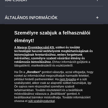
Magyar
azt már kifizette.
Fizetés
Nemzetközi
Csomagolási és postaköltség
Ügyfélszolgálat
ÁLTALÁNOS INFORMÁCIÓK
Szállítási módok
Leiratkozás a hírlevélről
Kézbesítés
Karrier
Személyre szabjuk a felhasználói
Sütik (cookies) használata
Reklamáció
élményt!
06 80 888 889
Süti (cookies)
Beállítások
Visszaküldés
A Magyar Éremkibocsátó Kft.
sütiket és további
Társaságunkról
technológiát használ webhelyeink megbízhatóságának és
(díjmentesen hívható hétfőtől csütörtökig 9.00 és 17.00
Elállási űrlap
biztonságának fenntartásához, webes forgalmunk
Az érmék és érmek ára és értéke
óra között, péntekenként 9.00 és 15.00 óra között)
méréséhez, személyre szabott vásárlási élmény és
reklámozás biztosításához.
Ehhez információt gyűjtünk a
látogatókról, viselkedésükről és eszközeikről.
Gyakran ismételt kérdések
Ha Ön a
„Rendben”
gombot választja, azzal elfogadja, hogy
Adatkezelés
ezeket az információkat megoszthatjuk harmadik felekkel,
például hirdető partnereinkkel. Ha
nem fogadja
el a süti
szabályzatot, akkor csak az alapvető sütiket használjuk, így
Ön sajnos nem részesülhet személyre szabott
tartalmainkban. További részletekért és a beállítások
módosításához válassza a „Beállítások” gombot. A
beállításokat bármikor módosíthatja. További információért
olvassa el
süti szabályzatunkat
.