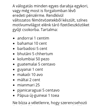
A válogatás minden egyes darabja egykori,
vagy még most is forgalomban lévő
eredeti pénzérme. Rendkívül
változatos fémötvözetekből készült, színes
motívumvilágot elénk táró fizetőeszközöket
gyűjt csokorba. Tartalma:
andorrai 1 centim
bahamai 10 cent
barbadosi 5 cent
bhutáni 5 chhertum
kolumbiai 50 pezo
guatemalai 5 centavo
guyanai 1 cent
makaói 10 avo
máltai 2 cent
mianma
ri 25
pja
nicaraguai 5 centavo
Pápua új-guineai 1 toea
Ne bízza a véletlenre, hogy szerencsehozó