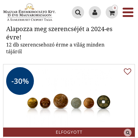
0
Alapozza meg szerencséjét a
Alapozza meg szerencséjét a 2024-es
2024-es évre!
évre!
12 db szerencsehozó érme a világ minden
tájáról
-30%
ELFOGYOTT