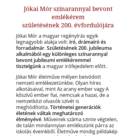
Jókai Mór színarannyal bevont
emlékérem
születésének 200. évfordulójára
Jókai Mór a magyar regényírás egyik
legnagyobb alakja volt:
író, drámaíró és
forradalmár
.
Születésének 200. jubileuma
alkalmából egy különleges színarannyal
bevont jubileumi emlékéremmel
tisztelgünk
a magyar irófejedelem előtt.
Jókai Mór életműve mélyen beivódott
nemzeti emlékezetünkbe. Olyan híres
alkotásaival, mint Az arany ember vagy A
kőszívű ember fiai, nemcsak a hazai, de a
nemzetközi olvasók szívét is
meghódította.
Történetei generációk
életének váltak meghatározó
élményévé
. Műveinek száma szinte végtelen,
de talán mindannyian emlékszünk párra az
iskolás éveinkből. Életműve mindig példakép