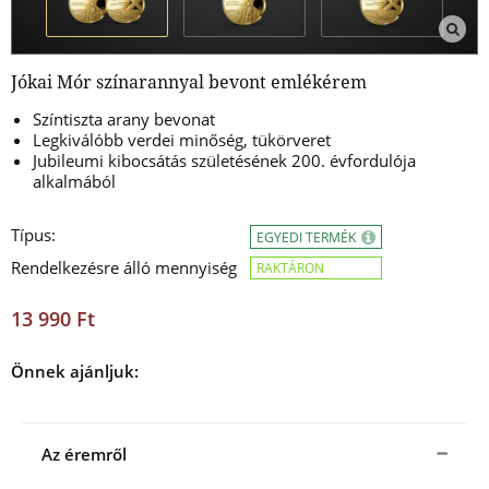
Jókai Mór színarannyal bevont emlékérem
Színtiszta arany bevonat
Legkiválóbb verdei minőség, tükörveret
Jubileumi kibocsátás
születésének 200. évfordulója
alkalmából
Típus:
EGYEDI TERMÉK
Rendelkezésre álló mennyiség
RAKTÁRON
13 990 Ft
Önnek ajánljuk:
Az éremről