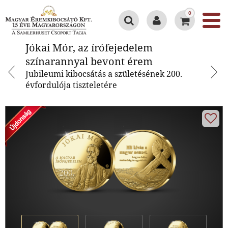
0
Jókai Mór, az írófejedelem
Jókai Mór, az írófejedelem
színarannyal bevont érem
színarannyal bevont érem
Jubileumi kibocsátás a születésének 200.
évfordulója tiszteletére