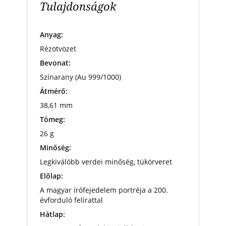
Tulajdonságok
Anyag:
Rézötvözet
Bevonat:
Színarany (Au 999/1000)
Átmérő:
38,61 mm
Tömeg:
26 g
Minőség:
Legkiválóbb verdei minőség, tükörveret
Előlap:
A magyar írófejedelem portréja a 200.
évforduló felirattal
Hátlap: