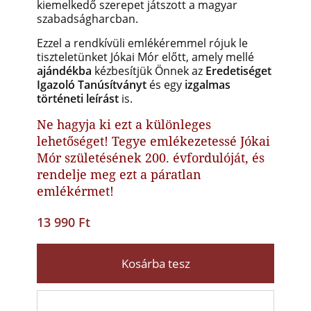
kiemelkedő szerepet játszott a magyar
szabadságharcban.
Ezzel a rendkívüli emlékéremmel rójuk le
tiszteletünket Jókai Mór előtt, amely mellé
ajándékba
kézbesítjük Önnek az
Eredetiséget
Igazoló Tanúsítványt
és egy
izgalmas
történeti leírást
is.
Ne hagyja ki ezt a különleges
lehetőséget! Tegye emlékezetessé Jókai
Mór születésének 200. évfordulóját, és
rendelje meg ezt a páratlan
emlékérmet!
13 990 Ft
Kosárba tesz