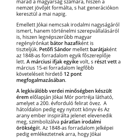
marad a magyarság számára, hiszen a
nemzet jövőjét formálta, s hat generációkon
keresztül a mai napig.
Emellett Jókai nemcsak irodalmi nagyságáról
ismert, hanem történelmi szerepvállalásáról
is, hiszen legnépszerűbb magyar
regényírónkat
bátor hazafi
ként is
tiszteljük.
Petőfi Sándor
mellett
barátja
ként
az 1848‑as forradalom egyik főszereplője
lett.
A márciusi ifjak egyike
volt, s
részt vett
a
március 15-ei forradalom legfőbb
követeléseit hirdető
12 pont
megfogalmazásában
.
A legkiválóbb verdei minőségben készült
érem
előlapján Jókai Mór portréja látható,
amelyet a 200. évforduló felirat övez. A
hátoldalon pedig egy nyitott könyv és Az
arany ember inspirálta jelenet elevenedik
meg, szimbolizálva
páratlan irodalmi
örökség
ét. Az 1848-as forradalom jelképei
pedig emlékeztetnek arra, hogy Jókai