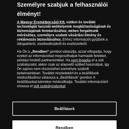
Kézbesítés
Karrier
Személyre szabjuk a felhasználói
Sütik (cookies) használata
Reklamáció
élményt!
06 80 888 889
Süti (cookies)
Beállítások
Visszaküldés
A Magyar Éremkibocsátó Kft.
sütiket és további
Társaságunkról
technológiát használ webhelyeink megbízhatóságának és
(díjmentesen hívható hétfőtől csütörtökig 9.00 és 17.00
Elállási űrlap
biztonságának fenntartásához, webes forgalmunk
Az érmék és érmek ára és értéke
óra között, péntekenként 9.00 és 15.00 óra között)
méréséhez, személyre szabott vásárlási élmény és
reklámozás biztosításához.
Ehhez információt gyűjtünk a
látogatókról, viselkedésükről és eszközeikről.
Gyakran ismételt kérdések
Ha Ön a
„Rendben”
gombot választja, azzal elfogadja, hogy
Adatkezelés
ezeket az információkat megoszthatjuk harmadik felekkel,
például hirdető partnereinkkel. Ha
nem fogadja
el a süti
szabályzatot, akkor csak az alapvető sütiket használjuk, így
Ön sajnos nem részesülhet személyre szabott
tartalmainkban. További részletekért és a beállítások
módosításához válassza a „Beállítások” gombot. A
beállításokat bármikor módosíthatja. További információért
olvassa el
süti szabályzatunkat
.
Beállítások
Magyar Éremkibocsátó Kft. 1134 Budapest, Váci út 33. Cégjegyzékszám: 01-09-
957944, Adószám: 23275395-2-41 A Társaság a Magyar Kereskedelmi
Engedélyezési Hivatal Nemesfémvizsgáló és Hitelesítő Hatóság (1089 Budapest,
Bláthy Ottó utca 3-5.) engedélyéhez kötött tevékenységet folytat. Kereskedelmi
Rendben
engedély száma: PR7638
© Copyright 2026 - Magyar Éremkibocsátó Kft.