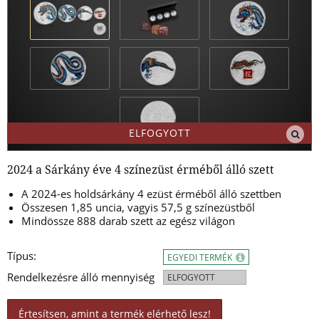
ELFOGYOTT
2024 a Sárkány éve 4 színezüst érméből álló szett
A 2024-es holdsárkány 4 ezüst érméből álló szettben
Összesen 1,85 uncia, vagyis 57,5 g szín
ezüstből
Mindössze 888 darab szett az egész világon
Típus:
EGYEDI TERMÉK
Rendelkezésre álló mennyiség
ELFOGYOTT
Értesítsen, amint a termék elérhető lesz!