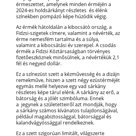
érmeszettet, amelynek minden érméjén a
2024-es holdsárkányt részletes és élénk
színekben pompázó képe húzódik végig.
Az érmék hátoldalán a kibocsátó ország, a
Fidzsi-szigetek címere, valamint a névérték, az
érme nemesfém tartalma és a súlya,
valamint a kibocsátási év szerepel. A csodás
érmék a Fidzsi Köztársaságban törvényes
fizetőeszköznek minősülnek, a névértékük 2,1
fél és negyed dollár.
Ez a színezüst szett a kézművesség és a dizájn
remekműve, hiszen a szett négy ezüstérméjét
egymás mellé helyezve egy vad sárkány
részletes képe tárul elénk. A sárkány az erő, a
bátorság és a jólét szimbóluma. Ennek
a jegynek a születetteiről azt mondják, hogy
a sárkány számos kívánatos tulajdonságával,
például magabiztossággal, bátorsággal és
kalandvágyóssággal rendelkeznek.
Ez a szett szigorúan limitált, világszerte