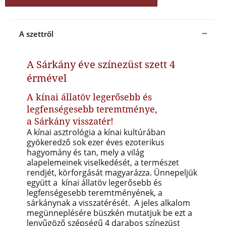
A szettről
A Sárkány éve színezüst szett 4
érmével
A kínai állatöv legerősebb és
legfenségesebb teremtménye,
a Sárkány visszatér!
A kínai asztrológia a kínai kultúrában
gyökeredző sok ezer éves ezoterikus
hagyomány és tan, mely a világ
alapelemeinek viselkedését, a természet
rendjét, körforgását magyarázza. Ünnepeljük
együtt a kínai állatöv legerősebb és
legfenségesebb teremtményének, a
sárkánynak a visszatérését. A jeles alkalom
megünneplésére büszkén mutatjuk be ezt a
lenyűgöző szépségű 4 darabos színezüst