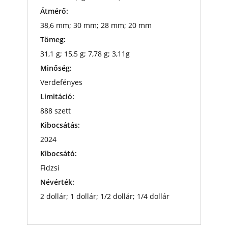
Átmérő:
38,6 mm; 30 mm; 28 mm; 20 mm
Tömeg:
31,1 g; 15,5 g; 7,78 g; 3,11g
Minőség:
Verdefényes
Limitáció:
888 szett
Kibocsátás:
2024
Kibocsátó:
Fidzsi
Névérték:
2 dollár; 1 dollár; 1/2 dollár; 1/4 dollár