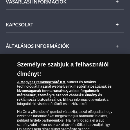
jogszabályok szerint Önt indoklás nélküli elállási
Arany
VÁSÁRLÁSI INFORMÁCIÓK
jog illeti meg, és a kézhezvételtől számított 14
napon belül visszaküldheti a Magyar
Ezüst
Éremkibocsátó Kft. részére, és amennyiben
Általános Szerződési Feltételek
időközben kifizette a termék árát, akkor azt
KAPCSOLAT
Magyar
visszatérítjük Önnek.
Fizetés
Nemzetközi
Az érem árát ne most küldje el, az a
Csomagolási és postaköltség
Ügyfélszolgálat
küldeményhez csatolt számla kiállítását követő 21
ÁLTALÁNOS INFORMÁCIÓK
napon belül fizetendő.
Szállítási módok
Leiratkozás a hírlevélről
Kézbesítés
Karrier
Személyre szabjuk a felhasználói
Sütik (cookies) használata
Reklamáció
élményt!
06 80 888 889
Süti (cookies)
Beállítások
Visszaküldés
A Magyar Éremkibocsátó Kft.
sütiket és további
Társaságunkról
technológiát használ webhelyeink megbízhatóságának és
(díjmentesen hívható hétfőtől csütörtökig 9.00 és 17.00
Elállási űrlap
biztonságának fenntartásához, webes forgalmunk
Az érmék és érmek ára és értéke
óra között, péntekenként 9.00 és 15.00 óra között)
méréséhez, személyre szabott vásárlási élmény és
reklámozás biztosításához.
Ehhez információt gyűjtünk a
látogatókról, viselkedésükről és eszközeikről.
Gyakran ismételt kérdések
Ha Ön a
„Rendben”
gombot választja, azzal elfogadja, hogy
Adatkezelés
ezeket az információkat megoszthatjuk harmadik felekkel,
például hirdető partnereinkkel. Ha
nem fogadja
el a süti
szabályzatot, akkor csak az alapvető sütiket használjuk, így
Ön sajnos nem részesülhet személyre szabott