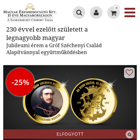
0
230 évvel ezelőtt született a
230 évvel ezelőtt született a
legnagyobb magyar
legnagyobb magyar
Jubileumi érem a Gróf Széchenyi Család
Alapítvánnyal együttműködésben
-25%
ELFOGYOTT