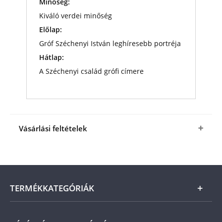
Minőség:
Kiváló verdei minőség
Előlap:
Gróf Széchenyi István leghíresebb portréja
Hátlap:
A Széchenyi család grófi címere
Vásárlási feltételek
Igen, Ön megrendeli a
Gróf Széchenyi István
érmet ajándék tanúsítványokkal és képeslappal
kedvező áron,
12 480 Ft
-ért (+1 490 Ft
csomagolási és postaköltség). Az érem
TERMÉKKATEGÓRIÁK
megvásárlása nem jár további kötelezettséggel,
sem kockázattal. Amennyiben az érem nem felel
meg előzetes elvárásainak, úgy a vonatkozó