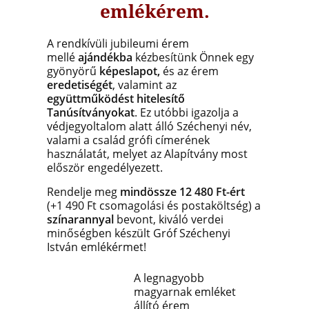
emlékérem.
A rendkívüli jubileumi érem
mellé
ajándékba
kézbesítünk Önnek egy
gyönyörű
képeslapot,
és az érem
eredetiségét
, valamint az
együttműködést hitelesítő
Tanúsítványokat
. Ez utóbbi igazolja a
védjegyoltalom alatt álló Széchenyi név,
valami a család grófi címerének
használatát, melyet az Alapítvány most
először engedélyezett.
Rendelje meg
mindössze 12 480 Ft-ért
(+1 490 Ft csomagolási és postaköltség) a
színarannyal
bevont, kiváló verdei
minőségben készült Gróf Széchenyi
István emlékérmet!
A
legnagyobb
magyarnak emléket
állító érem