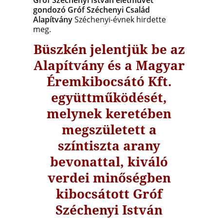
Gróf Széchenyi István életművét
gondozó Gróf Széchenyi Család
Alapítvány
Széchenyi-évnek hirdette
meg.
Büszkén jelentjük be az
Alapítvány és a Magyar
Éremkibocsátó Kft.
együttműködését,
melynek keretében
megszületett a
színtiszta arany
bevonattal, kiváló
verdei minőségben
kibocsátott Gróf
Széchenyi István