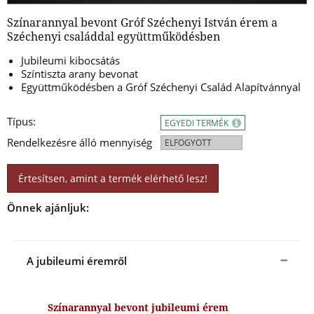
Színarannyal bevont Gróf Széchenyi István érem a
Széchenyi családdal együttműködésben
Jubileumi kibocsátás
Színtiszta arany bevonat
Együttműködésben a Gróf Széchenyi Család Alapítvánnyal
Típus:
EGYEDI TERMÉK
Rendelkezésre álló mennyiség
ELFOGYOTT
Értesítsen, amint a termék elérhető lesz!
Önnek ajánljuk:
A jubileumi éremről
Színarannyal bevont jubileumi érem