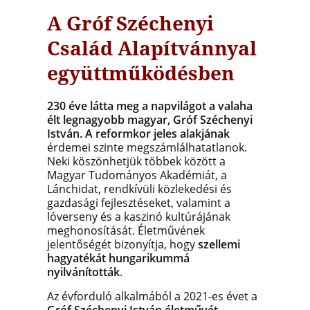
A Gróf Széchenyi
Család Alapítvánnyal
együttműködésben
230 éve látta meg a napvilágot a valaha
élt legnagyobb magyar, Gróf Széchenyi
István. A reformkor jeles alakjának
érdemei szinte megszámlálhatatlanok.
Neki köszönhetjük többek között a
Magyar Tudományos Akadémiát, a
Lánchidat, rendkívüli közlekedési és
gazdasági fejlesztéseket, valamint a
lóverseny és a kaszinó kultúrájának
meghonosítását. Életművének
jelentőségét bizonyítja, hogy
szellemi
hagyatékát hungarikummá
nyilvánították
.
Az évforduló alkalmából a 2021-es évet a