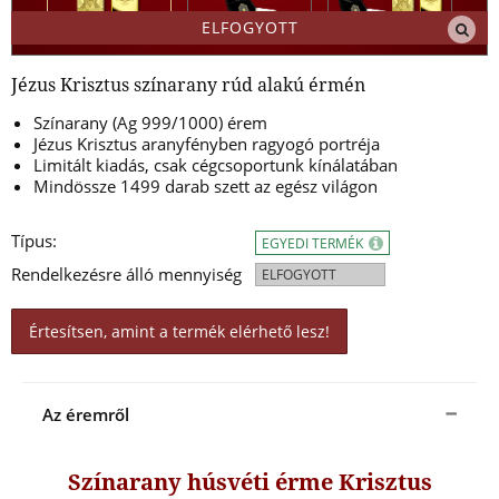
ELFOGYOTT
Jézus Krisztus színarany rúd alakú érmén
Színarany (Ag 999/1000) érem
Jézus Krisztus aranyfényben ragyogó portréja
Limitált kiadás, csak cégcsoportunk kínálatában
Mindössze 1499 darab szett az egész világon
Típus:
EGYEDI TERMÉK
Rendelkezésre álló mennyiség
ELFOGYOTT
Értesítsen, amint a termék elérhető lesz!
Az éremről
Színarany húsvéti érme Krisztus