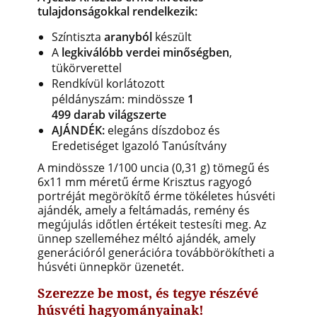
tulajdonságokkal rendelkezik:
Színtiszta
aranyból
készült
A
legkiválóbb verdei minőségben
,
tükörverettel
Rendkívül korlátozott
példányszám: mindössze
1
499
darab
világszerte
AJÁNDÉK:
elegáns díszdoboz és
Eredetiséget Igazoló Tanúsítvány
A mindössze 1/100 uncia (0,31 g) tömegű és
6x11 mm méretű érme
Krisztus ragyogó
portréját megörökítő érme tökéletes húsvéti
ajándék, amely a feltámadás, remény és
megújulás időtlen értékeit testesíti meg. Az
ünnep szelleméhez méltó ajándék, amely
generációról generációra továbbörökítheti a
húsvéti ünnepkör üzenetét.
Szerezze be most, és tegye részévé
húsvéti hagyományainak!