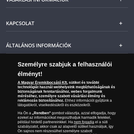
Ne feledje, amennyiben az érem nem teljesíti
előzetes várakozásait, a vonatkozó jogszabályok
Ezüst
szerint Önt indoklás nélküli elállási jog illeti meg,
Általános Szerződési Feltételek
és a kézhezvételtől számított 14 napon belül
KAPCSOLAT
Magyar
visszaküldheti. A
mennyiben időközben kifizette a
Fizetés
termék árát, akkor azt visszatérítjük Önnek.
Nemzetközi
Csomagolási és postaköltség
Ügyfélszolgálat
ÁLTALÁNOS INFORMÁCIÓK
Szállítási módok
Leiratkozás a hírlevélről
Kézbesítés
Karrier
Személyre szabjuk a felhasználói
Sütik (cookies) használata
Reklamáció
élményt!
06 80 888 889
Süti (cookies)
Beállítások
Visszaküldés
A Magyar Éremkibocsátó Kft.
sütiket és további
Társaságunkról
technológiát használ webhelyeink megbízhatóságának és
(díjmentesen hívható hétfőtől csütörtökig 9.00 és 17.00
Elállási űrlap
biztonságának fenntartásához, webes forgalmunk
Az érmék és érmek ára és értéke
óra között, péntekenként 9.00 és 15.00 óra között)
méréséhez, személyre szabott vásárlási élmény és
reklámozás biztosításához.
Ehhez információt gyűjtünk a
látogatókról, viselkedésükről és eszközeikről.
Gyakran ismételt kérdések
Ha Ön a
„Rendben”
gombot választja, azzal elfogadja, hogy
Adatkezelés
ezeket az információkat megoszthatjuk harmadik felekkel,
például hirdető partnereinkkel. Ha
nem fogadja
el a süti
szabályzatot, akkor csak az alapvető sütiket használjuk, így
Ön sajnos nem részesülhet személyre szabott