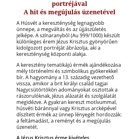
portréjával
A hit és megújulás üzenetével
A Húsvét a kereszténység legnagyobb
ünnepe, a megváltás és az újjászületés
jelképe. A színaranyból (Au 999/1000) készült
különleges érem Jézus Krisztus gyönyörűen
kidolgozott portréját ábrázolja, aki a
kereszténység központi alakja.
A keresztény tematikájú érmék ajándékozása
mély történelmi és szimbolikus gyökerekkel
bír. A hagyomány a 13. századig vezethető
vissza, amikor a brit királyi család tagjai
Nagycsütörtökön adományokat osztottak a
rászorulóknak, Jézus alázatát és szolgálatát
megidézve. A gyakran kereszt motívummal,
húsvéti báránnyal vagy Krisztus arcképével
díszített érmék az ünnep lényegét hordozzák:
a feltámadást, a reményt és a megújulás
üzenetét.
A Jézus Krisztus érme kivételes