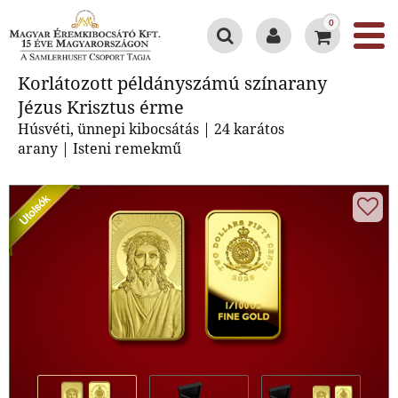
0
Korlátozott példányszámú
Korlátozott példányszámú színarany
színarany Jézus Krisztus érme
Jézus Krisztus érme
Húsvéti, ünnepi kibocsátás | 24 karátos
arany | Isteni remekmű