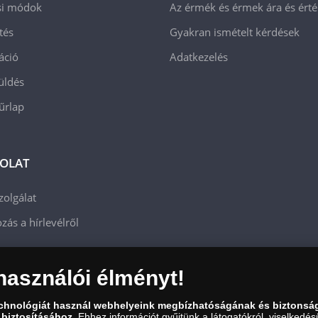
ási módok
Az érmék és érmek ára és ért
tés
Gyakran ismételt kérdések
áció
Adatkezelés
üldés
 űrlap
OLAT
zolgálat
zás a hírlevélről
használói élményt!
echnológiát használ webhelyeink megbízhatóságának és biztonsá
 biztosításához.
Ehhez információt gyűjtünk a látogatókról, viselkedésü