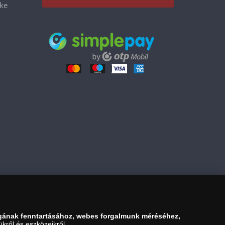
éke
gának fenntartásához, webes forgalmunk méréséhez,
kről és eszközeikről.