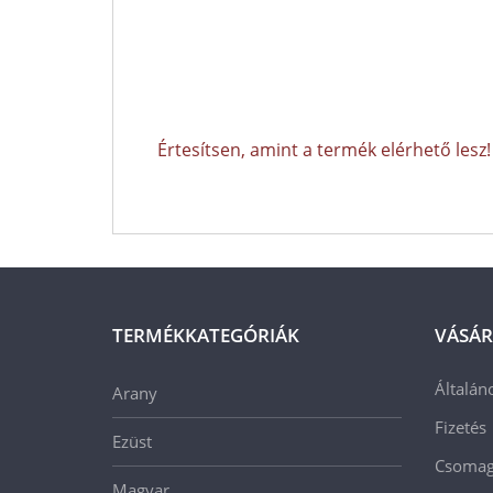
Értesítsen, amint a termék elérhető lesz!
TERMÉKKATEGÓRIÁK
VÁSÁR
Általán
Arany
Fizetés
Ezüst
Csomago
Magyar