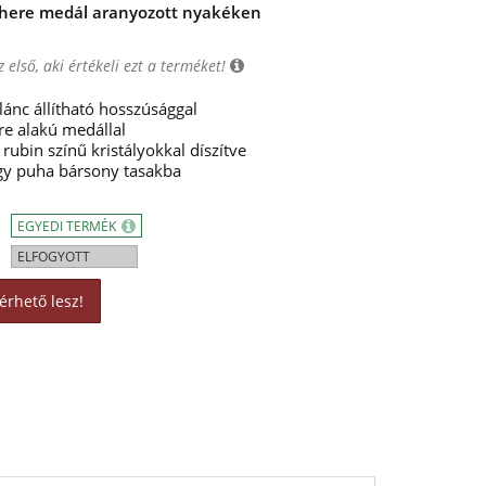
óhere medál aranyozott nyakéken
 első, aki értékeli ezt a terméket!
lánc állítható hosszúsággal
re alakú medállal
rubin színű kristályokkal díszítve
y puha bársony tasakba
EGYEDI TERMÉK
ELFOGYOTT
érhető lesz!