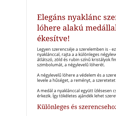
Elegáns nyaklánc
sze
lóhere alakú medállal
ékesítve!
Legyen szerencséje a szerelemben is - ez
nyaklánccal, rajta a a különleges négyle
átlátszó, zöld és rubin színű
kristályok f
szimbolumát, a négylevelű lóherét.
A négylevelű lóhere a védelem és a sze
levele a hűséget, a reményt, a szeretetet
A medál a nyaklánccal együtt ízlésesen
érkezik.
Így tökéletes ajándék lehet szer
Különleges és szerencseho