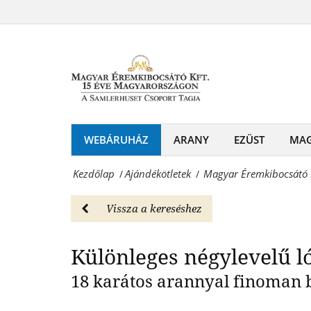
Magyar
lóhere
Éremkibocsátó
Különl
medál
Kft.
-
-
Ajándékötletek
Szerencsehozó
Magyar
négylevelű
WEBÁRUHÁZ
ARANY
EZÜST
MA
Éremkibocsátó
lóhere
Kft.
Kezdőlap
Ajándékötletek
Magyar Éremkibocsátó K
/
/
medál
-
-
Vissza a kereséshez
Érmék
Ajándékötletek
és
Különleges négylevelű l
Magyar
emlékérmek
18 karátos arannyal finoman 
Éremkibocsátó
hivatalos
Kft.
forgalmazója!