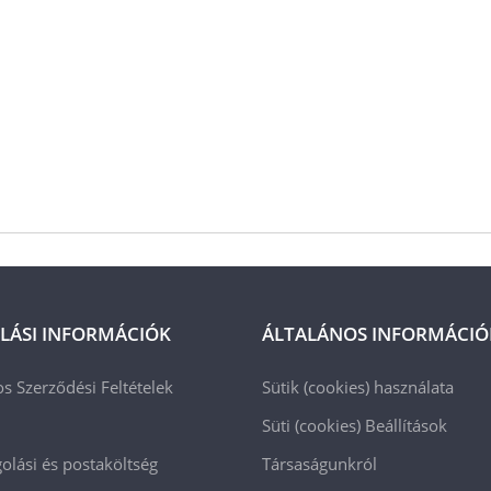
LÁSI INFORMÁCIÓK
ÁLTALÁNOS INFORMÁCIÓ
os Szerződési Feltételek
Sütik (cookies) használata
Süti (cookies)
Beállítások
lási és postaköltség
Társaságunkról