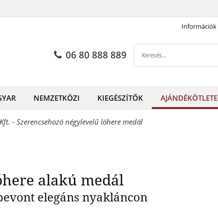
Információk
eges négylevelű lóhere alakú
06 80 888 889
GYAR
NEMZETKÖZI
KIEGÉSZÍTŐK
AJÁNDÉKÖTLETE
ft. - Szerencsehozó négylevelű lóhere medál
óhere alakú medál
bevont elegáns nyakláncon