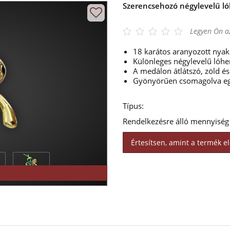
Szerencsehozó négylevelű l
Legyen Ön az
18 karátos aranyozott nyak
Különleges négylevelű lóhe
A medálon átlátszó, zöld és 
Gyönyörűen csomagolva eg
Típus:
Rendelkezésre álló mennyiség
Értesítsen, amint a termék el