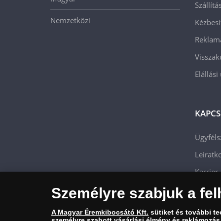
Szállít
Nemzetközi
Kézbesí
Reklam
Visszak
Elállási
KAPCS
Ügyféls
Leiratko
Karrier
Személyre szabjuk a fel
A Magyar Éremkibocsátó Kft.
sütiket és további t
személyre szabott vásárlási élmény és reklámozás