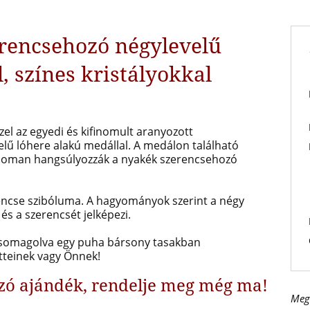
rencsehozó négylevelű
, színes kristályokkal
zel az egyedi és kifinomult aranyozott
velű lóhere alakú medállal. A medálon található
inoman hangsúlyozzák a nyakék szerencsehozó
rencse szibóluma. A hagyományok szerint a négy
 és a szerencsét jelképezi.
 csomagolva egy puha bársony tasakban
etteinek vagy Önnek!
zó ajándék, rendelje meg még ma!
Meg