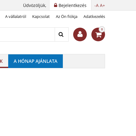
Üdvözöljük,
Bejelentkezés
-A
A+
A vállalatról
Kapcsolat
Az Ön fiókja
Adatkezelés
 medál
0
K
A HÓNAP AJÁNLATA