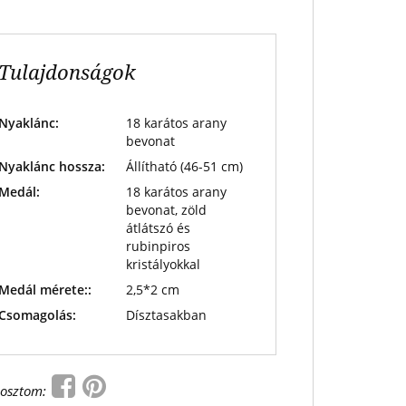
Tulajdonságok
Nyaklánc:
18 karátos arany
bevonat
Nyaklánc hossza:
Állítható (46-51 cm)
Medál:
18 karátos arany
bevonat, zöld
átlátszó és
rubinpiros
kristályokkal
Medál mérete::
2,5*2 cm
Csomagolás:
Dísztasakban
osztom: