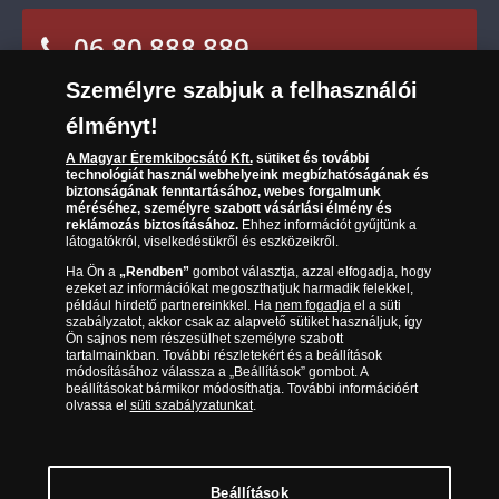
Karrier
Sütik (cookies) használata
Reklamáció
06 80 888 889
Süti (cookies)
Beállítások
Visszaküldés
Társaságunkról
Személyre szabjuk a felhasználói
(díjmentesen hívható hétfőtől csütörtökig 9.00 és 17.00
Elállási űrlap
Az érmék és érmek ára és értéke
óra között, péntekenként 9.00 és 15.00 óra között)
élményt!
Gyakran ismételt kérdések
A Magyar Éremkibocsátó Kft.
sütiket és további
technológiát használ webhelyeink megbízhatóságának és
biztonságának fenntartásához, webes forgalmunk
Adatkezelés
méréséhez, személyre szabott vásárlási élmény és
reklámozás biztosításához.
Ehhez információt gyűjtünk a
látogatókról, viselkedésükről és eszközeikről.
Ha Ön a
„Rendben”
gombot választja, azzal elfogadja, hogy
ezeket az információkat megoszthatjuk harmadik felekkel,
például hirdető partnereinkkel. Ha
nem fogadja
el a süti
szabályzatot, akkor csak az alapvető sütiket használjuk, így
Ön sajnos nem részesülhet személyre szabott
tartalmainkban. További részletekért és a beállítások
módosításához válassza a „Beállítások” gombot. A
beállításokat bármikor módosíthatja. További információért
olvassa el
süti szabályzatunkat
.
Magyar Éremkibocsátó Kft. 1134 Budapest, Váci út 33. Cégjegyzékszám: 01-09-
957944, Adószám: 23275395-2-41 A Társaság a Magyar Kereskedelmi
Engedélyezési Hivatal Nemesfémvizsgáló és Hitelesítő Hatóság (1089 Budapest,
Bláthy Ottó utca 3-5.) engedélyéhez kötött tevékenységet folytat. Kereskedelmi
engedély száma: PR7638
© Copyright 2026 - Magyar Éremkibocsátó Kft.
Beállítások