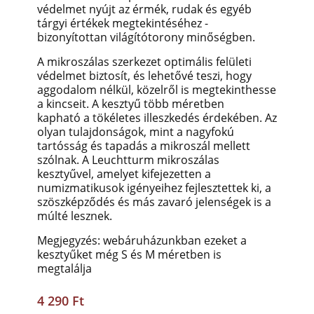
védelmet nyújt az érmék, rudak és egyéb
tárgyi értékek megtekintéséhez -
bizonyítottan világítótorony minőségben.
A mikroszálas szerkezet optimális felületi
védelmet biztosít, és lehetővé teszi, hogy
aggodalom nélkül, közelről is megtekinthesse
a kincseit. A kesztyű több méretben
kapható
a tökéletes illeszkedés érdekében. Az
olyan tulajdonságok, mint a nagyfokú
tartósság és tapadás a mikroszál mellett
szólnak. A Leuchtturm mikroszálas
kesztyűvel, amelyet kifejezetten a
numizmatikusok igényeihez fejlesztettek ki, a
szöszképződés és más zavaró jelenségek is a
múlté lesznek.
Megjegyzés: webáruházunkban ezeket a
kesztyűket még S és M méretben is
megtalálja
4 290 Ft