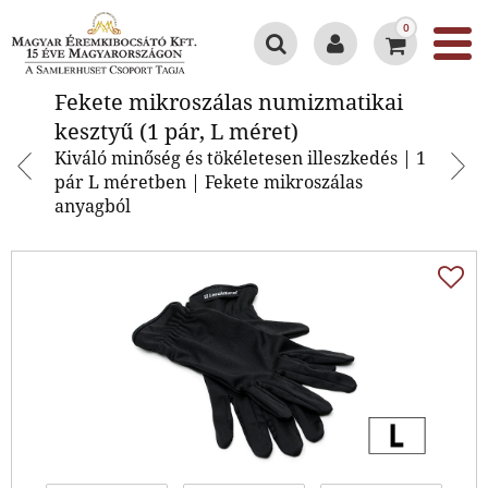
0
Fekete mikroszálas numizmatikai
Fekete mikroszálas numizmatikai
kesztyű (1 pár, L méret)
kesztyű (1 pár, L méret)
Kiváló minőség és tökéletesen illeszkedés | 1
pár L méretben | Fekete mikroszálas
anyagból