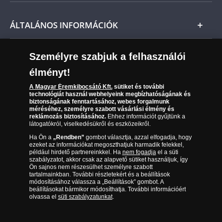
Nemzetközi
Csomagolási és postaköltség
Ügyfélszolgálat
ÁLTALÁNOS INFORMÁCIÓK
Szállítási módok
Leiratkozás a hírlevélről
Kézbesítés
Karrier
Személyre szabjuk a felhasználói
Sütik (cookies) használata
Reklamáció
élményt!
06 80 888 889
Süti (cookies)
Beállítások
Visszaküldés
A Magyar Éremkibocsátó Kft.
sütiket és további
Társaságunkról
technológiát használ webhelyeink megbízhatóságának és
(díjmentesen hívható hétfőtől csütörtökig 9.00 és 17.00
Elállási űrlap
biztonságának fenntartásához, webes forgalmunk
Az érmék és érmek ára és értéke
óra között, péntekenként 9.00 és 15.00 óra között)
méréséhez, személyre szabott vásárlási élmény és
reklámozás biztosításához.
Ehhez információt gyűjtünk a
látogatókról, viselkedésükről és eszközeikről.
Gyakran ismételt kérdések
Ha Ön a
„Rendben”
gombot választja, azzal elfogadja, hogy
Adatkezelés
ezeket az információkat megoszthatjuk harmadik felekkel,
például hirdető partnereinkkel. Ha
nem fogadja
el a süti
szabályzatot, akkor csak az alapvető sütiket használjuk, így
Ön sajnos nem részesülhet személyre szabott
tartalmainkban. További részletekért és a beállítások
módosításához válassza a „Beállítások” gombot. A
beállításokat bármikor módosíthatja. További információért
olvassa el
süti szabályzatunkat
.