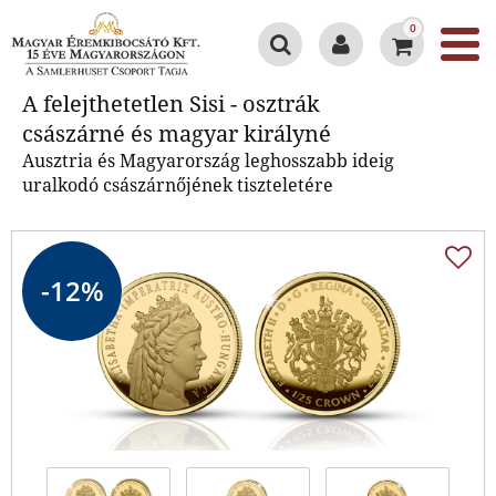
0
A felejthetetlen Sisi - osztrák
A felejthetetlen Sisi - osztrák
császárné és magyar királyné
császárné és magyar királyné
Ausztria és Magyarország leghosszabb ideig
uralkodó császárnőjének tiszteletére
-12%