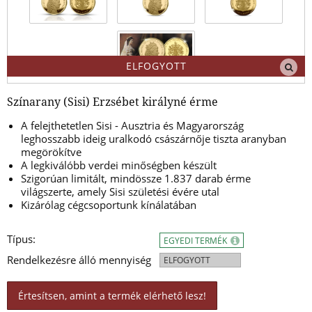
ELFOGYOTT
Színarany (Sisi) Erzsébet királyné érme
A felejthetetlen Sisi - Ausztria és Magyarország
leghosszabb ideig uralkodó császárnője tiszta aranyban
megörökítve
A legkiválóbb verdei minőségben készült
Szigorúan limitált, mindössze 1.837 darab érme
világszerte, amely Sisi születési évére utal
Kizárólag cégcsoportunk kínálatában
Típus:
EGYEDI TERMÉK
Rendelkezésre álló mennyiség
ELFOGYOTT
Értesítsen, amint a termék elérhető lesz!