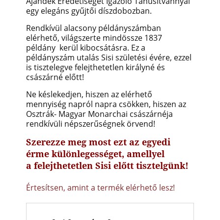
Ajándék
Eredetiséget Igazoló Tanúsítvánnyal
egy elegáns gyűjtői díszdobozban.
Rendkívül alacsony példányszámban
elérhető, világszerte mindössze 1837
példány kerül kibocsátásra. Ez a
példányszám utalás Sisi születési évére, ezzel
is tisztelegve felejthetetlen királyné és
császárné előtt!
Ne késlekedjen, hiszen az elérhető
mennyiség napról napra csökken, hiszen az
Osztrák- Magyar Monarchai császárnéja
rendkívüli népszerűségnek örvend!
Szerezze meg most ezt az egyedi
érme különlegességet, amellyel
a felejthetetlen Sisi előtt tisztelgünk!
Értesítsen, amint a termék elérhető lesz!