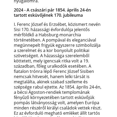
nyugalomra.
2024 - A császári pár 1854. április 24-én
tartott esküvőjének 170. jubileuma
I. Ferenc József és Erzsébet, közismert nevén
Sisi 170. házassági évfordulója jelentős
mérföldkő a Habsburg-monarchia
történetében. A pompával és eleganciával
megünnepelt frigyük egyszerre szimbolizálja
a szerelmet és a kor bonyolult politikai
szövetségeit. A házassága szerelemből
köttetett, mely igencsak ritka volt a 19.
században, főleg uralkodók esetében. A
fiatalon trónra lépő Ferenc József Sisiben
nemcsak hitvesét, hanem lelki társát is
megtalálta, akinek szabad szelleme és
szépsége rabul ejtette. Az 1854. április 24-én,
a bécsi Ágoston-rendiek templomának
fényűző környezetében tartott esküvőjük
pompás látványosság volt, amelyen Európa
minden részéről királyi családok vettek részt.
Ez az évforduló megható emléket állít tartós