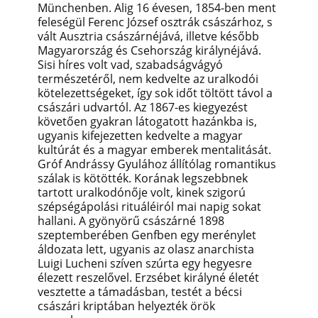
Münchenben. Alig 16 évesen, 1854-ben ment
feleségül Ferenc József osztrák császárhoz, s
vált Ausztria császárnéjává, illetve később
Magyarország és Csehország királynéjává.
Sisi híres volt vad, szabadságvágyó
természetéről, nem kedvelte az uralkodói
kötelezettségeket, így sok időt töltött távol a
császári udvartól. Az 1867-es kiegyezést
követően gyakran látogatott hazánkba is,
ugyanis kifejezetten kedvelte a magyar
kultúrát és a magyar emberek mentalitását.
Gróf Andrássy Gyulához állítólag romantikus
szálak is kötötték. Korának legszebbnek
tartott uralkodónője volt, kinek szigorú
szépségápolási rituáléiról mai napig sokat
hallani. A gyönyörű császárné 1898
szeptemberében Genfben egy merénylet
áldozata lett, ugyanis az olasz anarchista
Luigi Lucheni szíven szúrta egy hegyesre
élezett reszelővel. Erzsébet királyné életét
vesztette a támadásban, testét a bécsi
császári kriptában helyezték örök