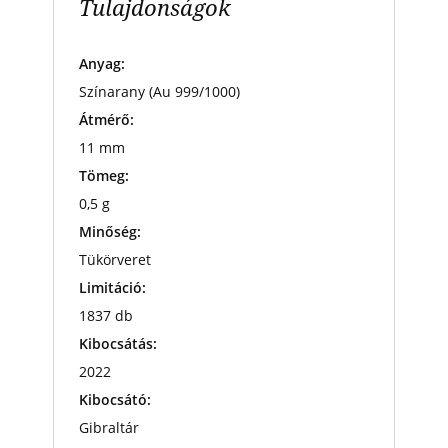
Tulajdonságok
Anyag:
Színarany (Au 999/1000)
Átmérő:
11 mm
Tömeg:
0,5 g
Minőség:
Tükörveret
Limitáció:
1837 db
Kibocsátás:
2022
Kibocsátó:
Gibraltár