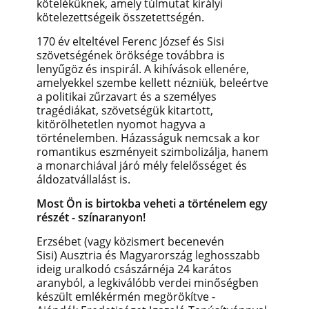
köteléküknek, amely túlmutat királyi
kötelezettségeik összetettségén.
170 év elteltével Ferenc József és Sisi
szövetségének öröksége továbbra is
lenyűgöz és inspirál. A kihívások ellenére,
amelyekkel szembe kellett nézniük, beleértve
a politikai zűrzavart és a személyes
tragédiákat, szövetségük kitartott,
kitörölhetetlen nyomot hagyva a
történelemben. Házasságuk nemcsak a kor
romantikus eszményeit szimbolizálja, hanem
a monarchiával járó mély felelősséget és
áldozatvállalást is.
Most Ön is birtokba veheti a történelem egy
részét - színaranyon!
Erzsébet (vagy közismert becenevén
Sisi) Ausztria és Magyarország leghosszabb
ideig uralkodó császárnéja 24 karátos
aranyból, a legkiválóbb verdei minőségben
készült emlékérmén megörökítve -