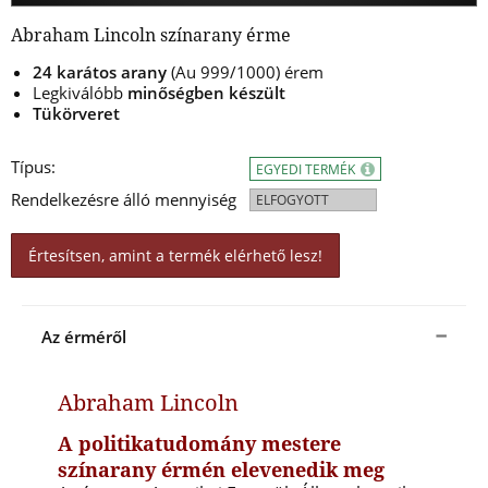
Abraham Lincoln színarany érme
24 karátos arany
(Au 999/1000) érem
Legkiválóbb
minőségben készül
t
Tükörveret
Típus:
EGYEDI TERMÉK
Rendelkezésre álló mennyiség
ELFOGYOTT
Értesítsen, amint a termék elérhető lesz!
Az érméről
Abraham Lincoln
A politikatudomány mestere
színarany érmén elevenedik meg