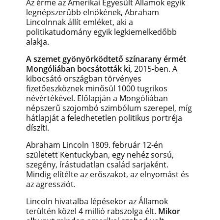
Az érme az Amerikai Egyesült Államok egyik
legnépszerűbb elnökének, Abraham
Lincolnnak állít emléket, aki a
politikatudomány egyik legkiemelkedőbb
alakja.
A szemet gyönyörködtető színarany érmét
Mongóliában bocsátották ki,
2015-ben. A
kibocsátó országban törvényes
fizetőeszköznek minősül 1000 tugrikos
névértékével. Előlapján a Mongóliában
népszerű szojombó szimbólum szerepel, míg
hátlapját a feledhetetlen politikus portréja
díszíti.
Abraham Lincoln 1809. február 12-én
született Kentuckyban, egy nehéz sorsú,
szegény, írástudatlan család sarjaként.
Mindig elítélte az erőszakot, az elnyomást és
az agressziót.
Lincoln hivatalba lépésekor az Államok
terültén közel 4 millió rabszolga élt.
Mikor