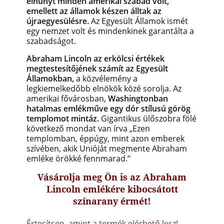
elhunyt minden amerikai szabad volt,
emellett az államok készen álltak az
újraegyesülésre.
Az Egyesült Államok ismét
egy nemzet volt és mindenkinek garantálta a
szabadságot.
Abraham Lincoln az erkölcsi értékek
megtestesítőjének számít az Egyesült
Államokban,
a közvélemény a
legkiemelkedőbb elnökök közé sorolja. Az
amerikai fővárosban,
Washingtonban
hatalmas emlékműve egy dór stílusú görög
templomot mintáz.
Gigantikus ülőszobra fölé
következő mondat van írva „Ezen
templomban, éppúgy, mint azon emberek
szívében, akik Unióját megmente Abraham
emléke örökké fennmarad.”
Vásárolja meg Ön is az Abraham
Lincoln emlékére kibocsátott
színarany érmét!
Értesítsen, amint a termék elérhető lesz!