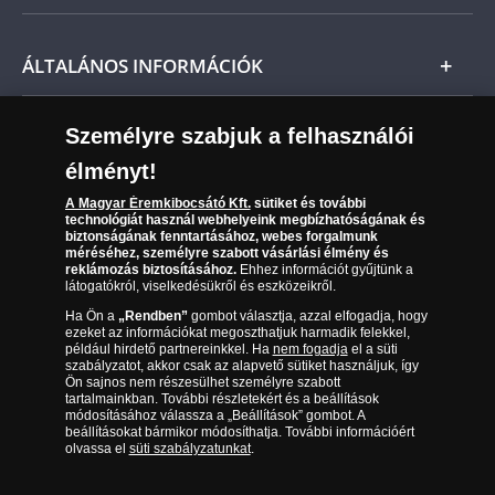
Fizetés
Nemzetközi
Csomagolási és postaköltség
Ügyfélszolgálat
ÁLTALÁNOS INFORMÁCIÓK
Szállítási módok
Leiratkozás a hírlevélről
Kézbesítés
Karrier
Személyre szabjuk a felhasználói
Sütik (cookies) használata
Reklamáció
élményt!
06 80 888 889
Süti (cookies)
Beállítások
Visszaküldés
A Magyar Éremkibocsátó Kft.
sütiket és további
Társaságunkról
technológiát használ webhelyeink megbízhatóságának és
(díjmentesen hívható hétfőtől csütörtökig 9.00 és 17.00
Elállási űrlap
biztonságának fenntartásához, webes forgalmunk
Az érmék és érmek ára és értéke
óra között, péntekenként 9.00 és 15.00 óra között)
méréséhez, személyre szabott vásárlási élmény és
reklámozás biztosításához.
Ehhez információt gyűjtünk a
látogatókról, viselkedésükről és eszközeikről.
Gyakran ismételt kérdések
Ha Ön a
„Rendben”
gombot választja, azzal elfogadja, hogy
Adatkezelés
ezeket az információkat megoszthatjuk harmadik felekkel,
például hirdető partnereinkkel. Ha
nem fogadja
el a süti
szabályzatot, akkor csak az alapvető sütiket használjuk, így
Ön sajnos nem részesülhet személyre szabott
tartalmainkban. További részletekért és a beállítások
módosításához válassza a „Beállítások” gombot. A
beállításokat bármikor módosíthatja. További információért
olvassa el
süti szabályzatunkat
.