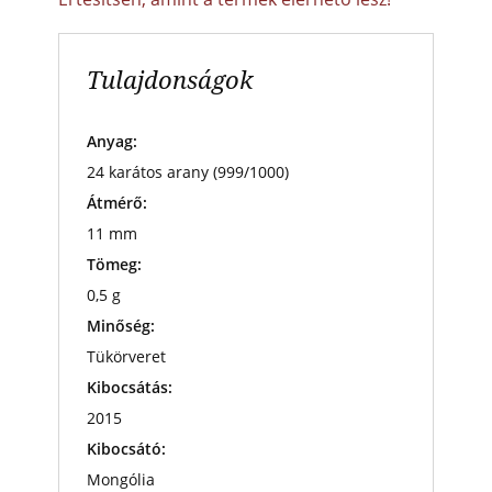
Tulajdonságok
Anyag:
24 karátos arany (999/1000)
Átmérő:
11 mm
Tömeg:
0,5 g
Minőség:
Tükörveret
Kibocsátás:
2015
Kibocsátó:
Mongólia