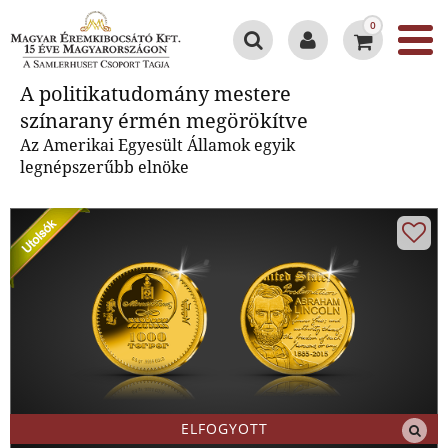
0
A politikatudomány mestere
A politikatudomány mestere
színarany érmén megörökítve
színarany érmén megörökítve
Az Amerikai Egyesült Államok egyik
legnépszerűbb elnöke
ELFOGYOTT