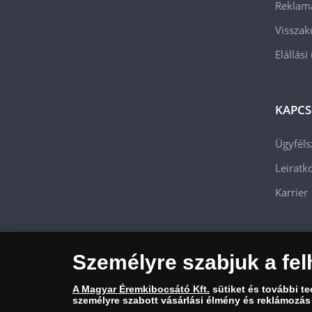
Reklam
Visszak
Elállási
KAPCS
Ügyféls
Leiratko
Karrier
Személyre szabjuk a fel
A Magyar Éremkibocsátó Kft.
sütiket és további t
személyre szabott vásárlási élmény és reklámozás