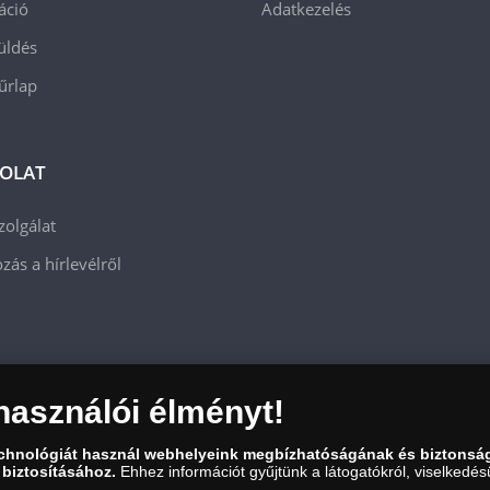
áció
Adatkezelés
üldés
 űrlap
OLAT
zolgálat
zás a hírlevélről
használói élményt!
echnológiát használ webhelyeink megbízhatóságának és biztonsá
 biztosításához.
Ehhez információt gyűjtünk a látogatókról, viselkedésü