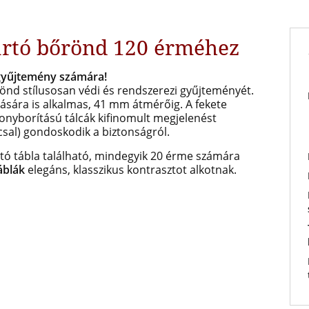
artó bőrönd 120 érméhez
gyűjtemény számára!
rönd stílusosan védi és rendszerezi gyűjteményét.
ására is alkalmas, 41 mm átmérőig. A fekete
sonyborítású tálcák kifinomult megjelenést
ccsal) gondoskodik a biztonságról.
tó tábla található, mindegyik 20 érme számára
áblák
elegáns, klasszikus kontrasztot alkotnak.