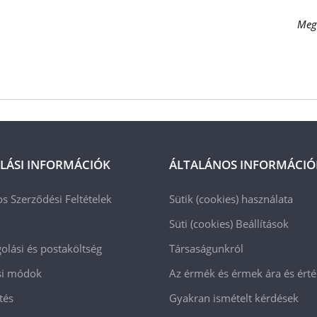
Meg
LÁSI INFORMÁCIÓK
ÁLTALÁNOS INFORMÁCIÓ
os Szerződési Feltételek
Sütik (cookies) használata
Süti (cookies)
Beállítások
lási és postaköltség
Társaságunkról
ási módok
Az érmék és érmek ára és ért
tés
Gyakran ismételt kérdések