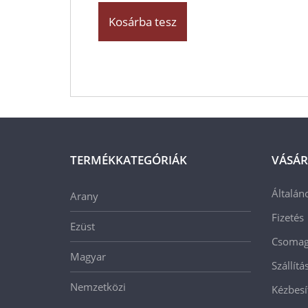
Kosárba tesz
TERMÉKKATEGÓRIÁK
VÁSÁR
Általán
Arany
Fizetés
Ezüst
Csomago
Magyar
Szállít
Nemzetközi
Kézbesí