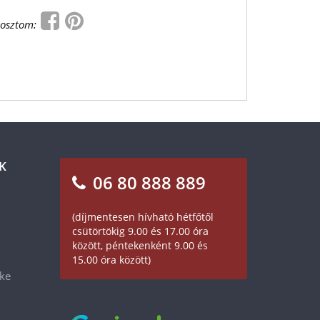
osztom:
K
06 80 888 889
(díjmentesen hívható hétfőtől
csütörtökig 9.00 és 17.00 óra
között, péntekenként 9.00 és
15.00 óra között)
éke