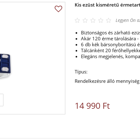
Kis ezüst kisméretű érmeta
Legyen Ön az
Biztonságos és zárható ezü
Akár 120 érme tárolására -
6 db kék bársonyborítású é
Tálcánként 20 férőhellyekk
Elegáns megjelenés, kompa
Típus:
Rendelkezésre álló mennyiség
14 990 Ft