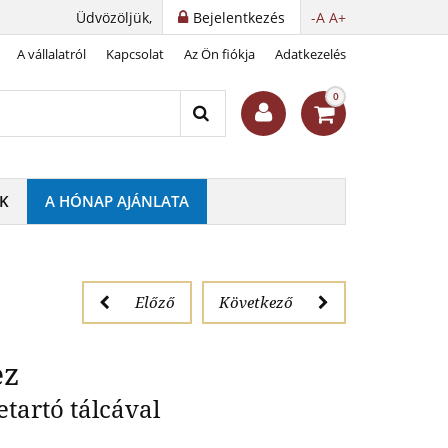
Üdvözöljük,
Bejelentkezés
-A
A+
A vállalatról
Kapcsolat
Az Ön fiókja
Adatkezelés
) 120 érméhez
0
K
A HÓNAP AJÁNLATA
Előző
Következő
ez
tartó tálcával