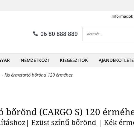
Információk
 érmetartó bőrönd (CARGO S
06 80 888 889
GYAR
NEMZETKÖZI
KIEGÉSZÍTŐK
AJÁNDÉKÖTLETE
 - Kis érmetartó bőrönd 120 érméhez
ó bőrönd (CARGO S) 120 érméh
lításhoz| Ezüst színű bőrönd | Kék érme