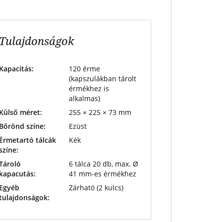
Tulajdonságok
Kapacitás:
120 érme
(kapszulákban tárolt
érmékhez is
alkalmas)
Külső méret:
255 × 225 × 73 mm
Bőrönd színe:
Ezüst
Érmetartó tálcák
Kék
színe:
Tároló
6 tálca 20 db, max. Ø
kapacutás:
41 mm-es érmékhez
Egyéb
Zárható (2 kulcs)
tulajdonságok: