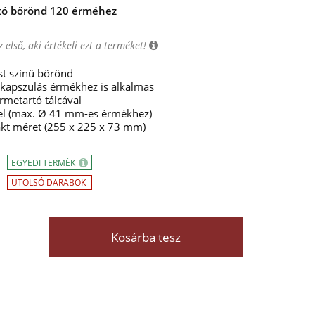
rtó bőrönd 120 érméhez
 első, aki értékeli ezt a terméket!
st színű bőrönd
 kapszulás érmékhez is alkalmas
rmetartó tálcával
el
(max. Ø 41 mm-es érmékhez)
kt méret (255 x 225 x 73 mm)
EGYEDI TERMÉK
UTOLSÓ DARABOK
Kosárba tesz