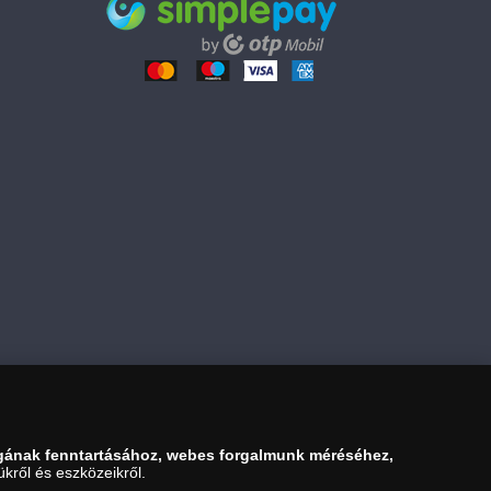
14 990 Ft
Kosárba tesz
gának fenntartásához, webes forgalmunk méréséhez,
kről és eszközeikről.