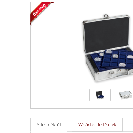
Kft.
forgalmazója!
-
Érmék
és
emlékérmek
hivatalos
forgalmazója!
A termékről
Vásárlási feltételek