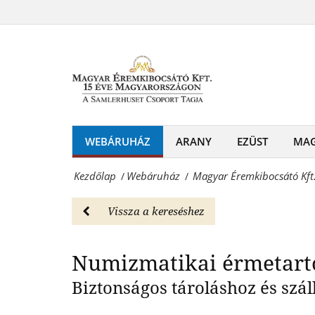
Magyar
bőrönd
Éremkibocsátó
Numizmatikai
120
Kft.
érméhez
-
-
Ezüst
Webáruház
érmetartó
WEBÁRUHÁZ
ARANY
EZÜST
MA
Magyar
bőrönd
Éremkibocsátó
Kezdőlap
Webáruház
Magyar Éremkibocsátó Kft.
/
/
120
Kft.
érméhez
Vissza a kereséshez
-
-
Érmék
Numizmatikai érmetart
Webáruház
és
Magyar
Biztonságos tároláshoz és szál
emlékérmek
Éremkibocsátó
hivatalos