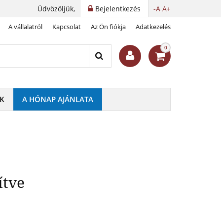
Üdvözöljük,
Bejelentkezés
-A
A+
A vállalatról
Kapcsolat
Az Ön fiókja
Adatkezelés
én megörökítve
0
K
A HÓNAP AJÁNLATA
ítve