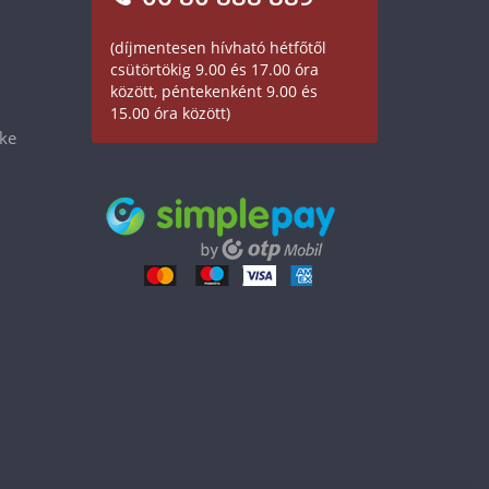
(díjmentesen hívható hétfőtől
csütörtökig 9.00 és 17.00 óra
között, péntekenként 9.00 és
15.00 óra között)
éke