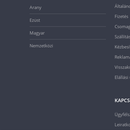
Általán
Arany
Fizetés
Ezüst
Csomago
Magyar
Szállít
Nemzetközi
Kézbesí
Reklam
Visszak
Elállási
KAPCS
Ügyféls
Leiratko