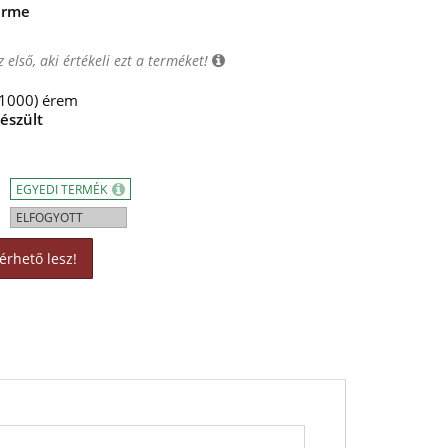
érme
 első, aki értékeli ezt a terméket!
1000) érem
észül
t
EGYEDI TERMÉK
ELFOGYOTT
érhető lesz!