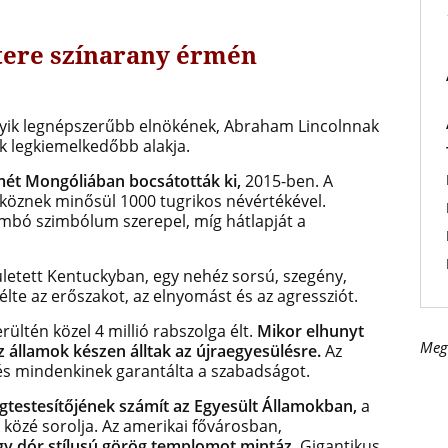
tere színarany érmén
gyik legnépszerűbb elnökének, Abraham Lincolnnak
ik legkiemelkedőbb alakja.
ét Mongóliában bocsátották ki,
2015-ben. A
köznek minősül 1000 tugrikos névértékével.
mbó szimbólum szerepel, míg hátlapját a
letett Kentuckyban, egy nehéz sorsú, szegény,
télte az erőszakot, az elnyomást és az agressziót.
rültén közel 4 millió rabszolga élt.
Mikor elhunyt
Meg
z államok készen álltak az újraegyesülésre.
Az
és mindenkinek garantálta a szabadságot.
gtestesítőjének számít az Egyesült Államokban,
a
közé sorolja. Az amerikai fővárosban,
 dór stílusú görög templomot mintáz.
Gigantikus