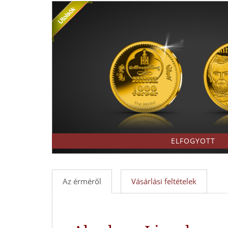
-
Érmék
és
emlékérmek
hivatalos
forgalmazója!
ELFOGYOTT
Az érméről
Vásárlási feltételek