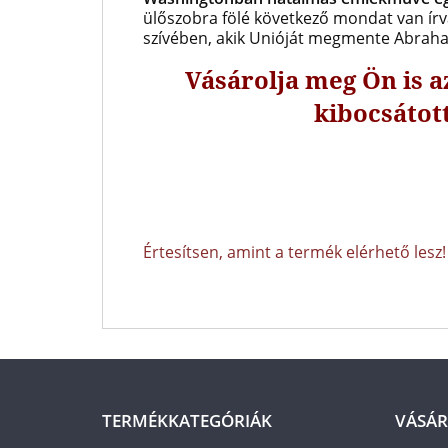
ülőszobra fölé következő mondat van í
szívében, akik Unióját megmente Abrah
Vásárolja meg Ön is 
kibocsátot
Értesítsen, amint a termék elérhető lesz!
TERMÉKKATEGÓRIÁK
VÁSÁR