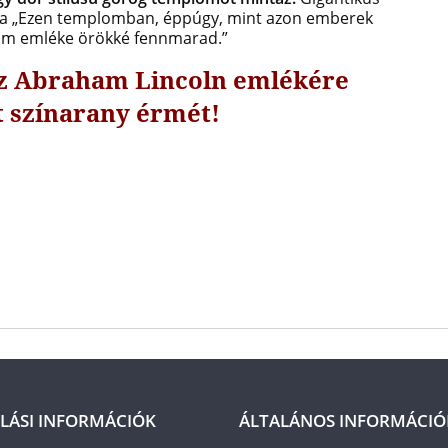
rva „Ezen templomban, éppúgy, mint azon emberek
am emléke örökké fennmarad.”
az Abraham Lincoln emlékére
t színarany érmét!
LÁSI INFORMÁCIÓK
ÁLTALÁNOS INFORMÁCIÓ