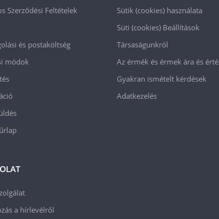
os Szerződési Feltételek
Sütik (cookies) használata
Süti (cookies)
Beállítások
lási és postaköltség
Társaságunkról
ási módok
Az érmék és érmek ára és ért
tés
Gyakran ismételt kérdések
áció
Adatkezelés
üldés
 űrlap
OLAT
zolgálat
zás a hírlevélről