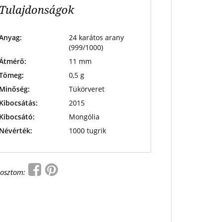
Tulajdonságok
Anyag:
24 karátos arany
(999/1000)
Átmérő:
11 mm
Tömeg:
0,5 g
Minőség:
Tükörveret
Kibocsátás:
2015
Kibocsátó:
Mongólia
Névérték:
1000 tugrik
osztom: