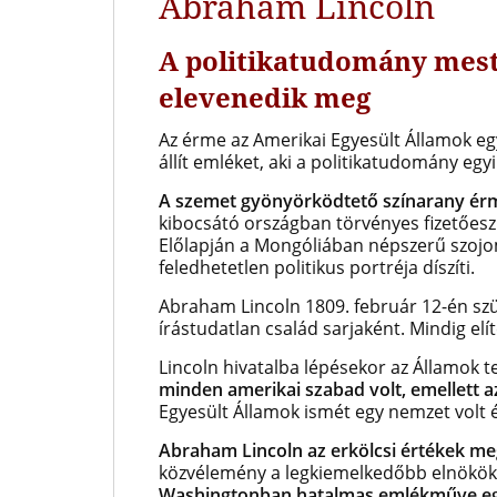
Abraham Lincoln
A politikatudomány mes
elevenedik meg
Az érme az Amerikai Egyesült Államok e
állít emléket, aki a politikatudomány egy
A szemet gyönyörködtető színarany érm
kibocsátó országban törvényes fizetőesz
Előlapján a Mongóliában népszerű szojo
feledhetetlen politikus portréja díszíti.
Abraham Lincoln 1809. február 12-én szü
írástudatlan család sarjaként. Mindig elí
Lincoln hivatalba lépésekor az Államok te
minden amerikai szabad volt, emellett a
Egyesült Államok ismét egy nemzet volt 
Abraham Lincoln az erkölcsi értékek me
közvélemény a legkiemelkedőbb elnökök 
Washingtonban hatalmas emlékműve egy