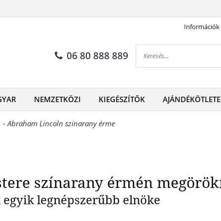
Információk
omány mestere színarany érm
06 80 888 889
GYAR
NEMZETKÖZI
KIEGÉSZÍTŐK
AJÁNDÉKÖTLETE
. - Abraham Lincoln színarany érme
tere színarany érmén megörök
 egyik legnépszerűbb elnöke