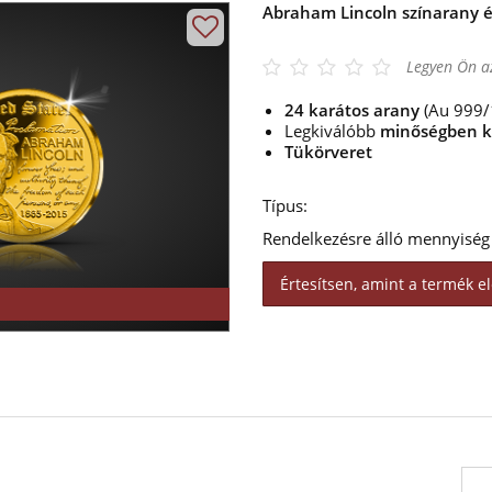
Abraham Lincoln színarany 
Legyen Ön az
24 karátos arany
(Au 999/
Legkiválóbb
minőségben k
Tükörveret
Típus:
Rendelkezésre álló mennyiség
Értesítsen, amint a termék el