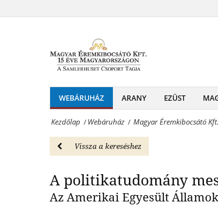
Magyar
színarany
Éremkibocsátó
A politikatud
érme
Kft.
-
-
Webáruház
Abraham
Magyar
Lincoln
WEBÁRUHÁZ
ARANY
EZÜST
MA
Éremkibocsátó
színarany
Kft.
Kezdőlap
Webáruház
Magyar Éremkibocsátó Kft
/
/
érme
-
-
Vissza a kereséshez
Érmék
Webáruház
és
A politikatudomány mes
Magyar
emlékérmek
Az Amerikai Egyesült Államok
Éremkibocsátó
hivatalos
Kft.
forgalmazója!