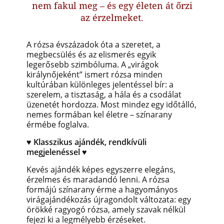
nem fakul meg – és egy életen át őrzi
az érzelmeket.
A rózsa évszázadok óta a szeretet, a
megbecsülés és az elismerés egyik
legerősebb szimbóluma. A „virágok
királynőjeként” ismert rózsa minden
kultúrában különleges jelentéssel bír: a
szerelem, a tisztaság, a hála és a csodálat
üzenetét hordozza. Most mindez egy időtálló,
nemes formában kel életre – színarany
érmébe foglalva.
♥ Klasszikus ajándék, rendkívüli
megjelenéssel ♥
Kevés ajándék képes egyszerre elegáns,
érzelmes és maradandó lenni. A rózsa
formájú színarany érme a hagyományos
virágajándékozás újragondolt változata: egy
örökké ragyogó rózsa, amely szavak nélkül
fejezi ki a legmélyebb érzéseket.