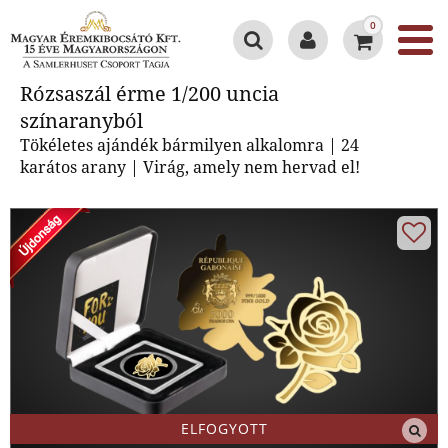
0
Rózsaszál érme 1/200 uncia
Rózsaszál érme 1/200 uncia
színaranyból
színaranyból
Tökéletes ajándék bármilyen alkalomra | 24
karátos arany | Virág, amely nem hervad el!
ELFOGYOTT