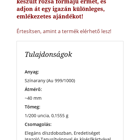
készült rózsa formájú érmét, és
adjon át egy igazán különleges,
emlékezetes ajándékot!
Értesítsen, amint a termék elérhető lesz!
Tulajdonságok
Anyag:
Színarany (Au 999/1000)
Átmérő:
~40 mm
Tömeg:
1/200 uncia, 0,1555 g
Csomagolás:
Elegáns díszdobozban, Eredetiséget
Igazoló Tanusítvánnyal és kísérőkártyával