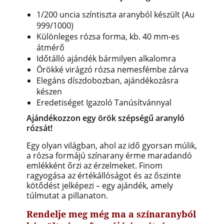
1/200 uncia színtiszta aranyból készült (Au
999/1000)
Különleges rózsa forma, kb. 40 mm-es
átmérő
Időtálló ajándék bármilyen alkalomra
Örökké virágzó rózsa nemesfémbe zárva
Elegáns díszdobozban, ajándékozásra
készen
Eredetiséget Igazoló Tanúsítvánnyal
Ajándékozzon egy örök szépségű aranyló
rózsát!
Egy olyan világban, ahol az idő gyorsan múlik,
a rózsa formájú színarany érme maradandó
emlékként őrzi az érzelmeket. Finom
ragyogása az értékállóságot és az őszinte
kötődést jelképezi – egy ajándék, amely
túlmutat a pillanaton.
Rendelje meg még ma a színaranyból