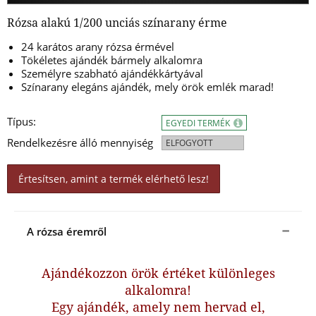
Rózsa alakú 1/200 unciás színarany érme
24 karátos arany rózsa érmével
Tökéletes ajándék bármely alkalomra
Személyre szabható ajándékkártyával
Színarany elegáns ajándék, mely örök emlék marad!
Típus:
EGYEDI TERMÉK
Rendelkezésre álló mennyiség
ELFOGYOTT
Értesítsen, amint a termék elérhető lesz!
A rózsa éremről
Ajándékozzon örök értéket különleges
alkalomra!
Egy ajándék, amely nem hervad el,