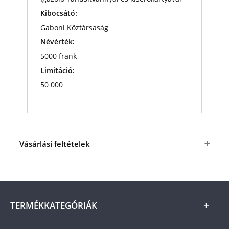
Kibocsátó:
Gaboni Köztársaság
Névérték:
5000 frank
Limitáció:
50 000
Vásárlási feltételek
Igen, megrendelem a
Színarany rózsa érmét
ajándékkártyával
a fenti kedvező áron (+ az
ÁSZF
-
ben megjelölt csomagolási és postaköltség).
A
termék ára online, vagy szállításkor a futárnak
TERMÉKKATEGÓRIÁK
vagy a termékhez csatolt fizetési szelvényen, a
számla kiállításától számított 21 napon belül