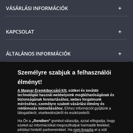
fizetendő.
Arany
VÁSÁRLÁSI INFORMÁCIÓK
Ne feledje, amennyiben az érem nem teljesíti
előzetes várakozásait, a vonatkozó jogszabályok
Ezüst
szerint Önt indoklás nélküli elállási jog illeti meg,
Általános Szerződési Feltételek
és a kézhezvételtől számított 14 napon belül
KAPCSOLAT
Magyar
visszaküldheti. A
mennyiben időközben kifizette a
Fizetés
termék árát, akkor azt visszatérítjük Önnek.
Nemzetközi
Csomagolási és postaköltség
Ügyfélszolgálat
ÁLTALÁNOS INFORMÁCIÓK
Szállítási módok
Leiratkozás a hírlevélről
Kézbesítés
Karrier
Személyre szabjuk a felhasználói
Sütik (cookies) használata
Reklamáció
élményt!
06 80 888 889
Süti (cookies)
Beállítások
Visszaküldés
A Magyar Éremkibocsátó Kft.
sütiket és további
Társaságunkról
technológiát használ webhelyeink megbízhatóságának és
(díjmentesen hívható hétfőtől csütörtökig 9.00 és 17.00
Elállási űrlap
biztonságának fenntartásához, webes forgalmunk
Az érmék és érmek ára és értéke
óra között, péntekenként 9.00 és 15.00 óra között)
méréséhez, személyre szabott vásárlási élmény és
reklámozás biztosításához.
Ehhez információt gyűjtünk a
látogatókról, viselkedésükről és eszközeikről.
Gyakran ismételt kérdések
Ha Ön a
„Rendben”
gombot választja, azzal elfogadja, hogy
Adatkezelés
ezeket az információkat megoszthatjuk harmadik felekkel,
például hirdető partnereinkkel. Ha
nem fogadja
el a süti