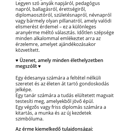
Legyen szó anyák napjáról, pedagógus
napról, ballagásról, érettségiről,
diplomaosztóról, születésnapról, névnapról
vagy bármely olyan pillanatról, amely valódi
elismerést érdemel – ez a különleges
aranyérme méltó választás. Időtlen szépsége
minden alkalommal emlékeztet arra az
érzelemre, amelyet ajándékozásakor
közvetített.
♥ Üzenet, amely minden élethelyzetben
megszólít ♥
Egy édesanya számára a feltétel nélküli
szeretet és az életen át tartó gondoskodás
jelképe.
Egy tanár számára a tudás elültetett magvait
testesíti meg, amelyekből jövő épül.
Egy végzős vagy friss diplomás számára a
kitartás, a munka és az új kezdetek
szimbóluma.
Az érme kiemelkedő tulajdonságai: