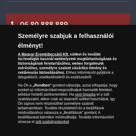
Leiratkozás a hírlevélről
Kézbesítés
Karrier
Sütik (cookies) használata
Reklamáció
06 80 888 889
Süti (cookies)
Beállítások
Visszaküldés
Társaságunkról
Személyre szabjuk a felhasználói
(díjmentesen hívható hétfőtől csütörtökig 9.00 és 17.00
Elállási űrlap
Az érmék és érmek ára és értéke
óra között, péntekenként 9.00 és 15.00 óra között)
élményt!
Gyakran ismételt kérdések
A Magyar Éremkibocsátó Kft.
sütiket és további
technológiát használ webhelyeink megbízhatóságának és
biztonságának fenntartásához, webes forgalmunk
Adatkezelés
méréséhez, személyre szabott vásárlási élmény és
reklámozás biztosításához.
Ehhez információt gyűjtünk a
látogatókról, viselkedésükről és eszközeikről.
Ha Ön a
„Rendben”
gombot választja, azzal elfogadja, hogy
ezeket az információkat megoszthatjuk harmadik felekkel,
például hirdető partnereinkkel. Ha
nem fogadja
el a süti
szabályzatot, akkor csak az alapvető sütiket használjuk, így
Ön sajnos nem részesülhet személyre szabott
tartalmainkban. További részletekért és a beállítások
módosításához válassza a „Beállítások” gombot. A
beállításokat bármikor módosíthatja. További információért
olvassa el
süti szabályzatunkat
.
Magyar Éremkibocsátó Kft. 1134 Budapest, Váci út 33. Cégjegyzékszám: 01-09-
957944, Adószám: 23275395-2-41 A Társaság a Magyar Kereskedelmi
Engedélyezési Hivatal Nemesfémvizsgáló és Hitelesítő Hatóság (1089 Budapest,