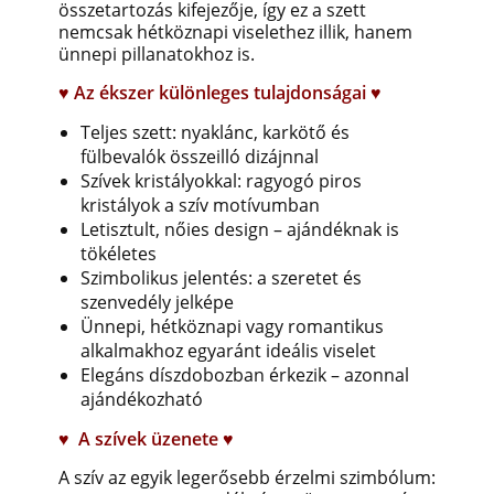
összetartozás kifejezője, így ez a szett
nemcsak hétköznapi viselethez illik, hanem
ünnepi pillanatokhoz is.
♥ Az ékszer különleges tulajdonságai ♥
Teljes szett: nyaklánc, karkötő és
fülbevalók összeilló dizájnnal
Szívek kristályokkal: ragyogó piros
kristályok a szív motívumban
Letisztult, nőies design – ajándéknak is
tökéletes
Szimbolikus jelentés: a szeretet és
szenvedély jelképe
Ünnepi, hétköznapi vagy romantikus
alkalmakhoz egyaránt ideális viselet
Elegáns díszdobozban érkezik – azonnal
ajándékozható
♥
A szívek üzenete ♥
A szív az egyik legerősebb érzelmi szimbólum: