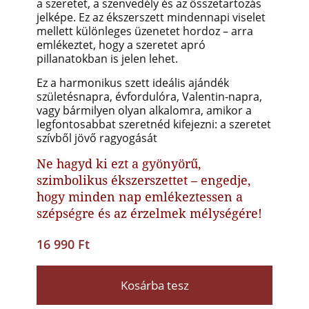
a szeretet, a szenvedély és az összetartozás
jelképe. Ez az ékszerszett mindennapi viselet
mellett különleges üzenetet hordoz – arra
emlékeztet, hogy a szeretet apró
pillanatokban is jelen lehet.
Ez a harmonikus szett ideális ajándék
születésnapra, évfordulóra, Valentin-napra,
vagy bármilyen olyan alkalomra, amikor a
legfontosabbat szeretnéd kifejezni: a szeretet
szívből jövő ragyogását
Ne hagyd ki ezt a gyönyörű,
szimbolikus ékszerszettet – engedje,
hogy minden nap emlékeztessen a
szépségre és az érzelmek mélységére!
16 990 Ft
Kosárba tesz