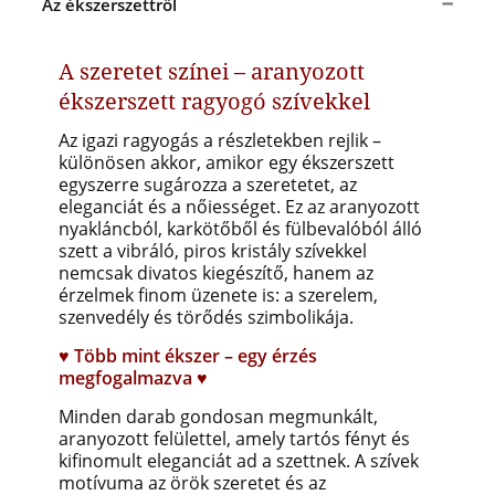
Az ékszerszettről
A szeretet színei – aranyozott
ékszerszett ragyogó szívekkel
Az igazi ragyogás a részletekben rejlik –
különösen akkor, amikor egy ékszerszett
egyszerre sugározza a szeretetet, az
eleganciát és a nőiességet. Ez az aranyozott
nyakláncból, karkötőből és fülbevalóból álló
szett a vibráló, piros kristály szívekkel
nemcsak divatos kiegészítő, hanem az
érzelmek finom üzenete is: a szerelem,
szenvedély és törődés szimbolikája.
♥ Több mint ékszer – egy érzés
megfogalmazva ♥
Minden darab gondosan megmunkált,
aranyozott felülettel, amely tartós fényt és
kifinomult eleganciát ad a szettnek. A szívek
motívuma az örök szeretet és az