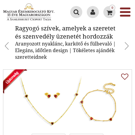
0
Ragyogó szívek, amelyek a
Ragyogó szívek, amelyek a szeretet
szeretet és szenvedély üzenetét
és szenvedély üzenetét hordozzák
hordozzák
Aranyozott nyaklánc, karkötő és fülbevaló |
Elegáns, időtlen design | Tökéletes ajándék
szeretteidnek