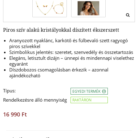
Piros szív alakú kristályokkal díszített ékszerszett
Aranyozott nyaklánc, karkötő és fülbevaló szett ragyogó
piros szívekkel
Szimbolikus jelentés: szeretet, szenvedély és összetartozás
Elegáns, letisztult dizájn – ünnepi és mindennapi viselethez
egyaránt
Díszdobozos csomagolásban érkezik – azonnal
ajándékozható
Típus:
EGYEDI TERMÉK
Rendelkezésre álló mennyiség
RAKTÁRON
16 990 Ft