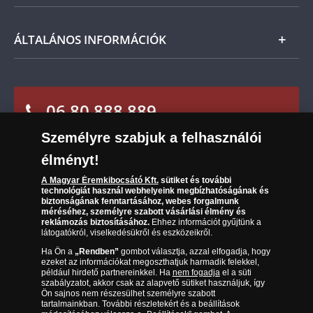
Fizetés
Nemzetközi
Csomagolási és postaköltség
Ügyfélszolgálat
ÁLTALÁNOS INFORMÁCIÓK
Szállítási módok
Leiratkozás a hírlevélről
Kézbesítés
Karrier
Sütik (cookies) használata
Reklamáció
06 80 888 889
Süti (cookies)
Beállítások
Visszaküldés
Társaságunkról
Személyre szabjuk a felhasználói
(díjmentesen hívható hétfőtől csütörtökig 9.00 és 17.00
Elállási űrlap
Az érmék és érmek ára és értéke
óra között, péntekenként 9.00 és 15.00 óra között)
élményt!
A Magyar Éremkibocsátó Kft.
sütiket és további
Gyakran ismételt kérdések
technológiát használ webhelyeink megbízhatóságának és
biztonságának fenntartásához, webes forgalmunk
Adatkezelés
méréséhez, személyre szabott vásárlási élmény és
reklámozás biztosításához.
Ehhez információt gyűjtünk a
látogatókról, viselkedésükről és eszközeikről.
Ha Ön a
„Rendben”
gombot választja, azzal elfogadja, hogy
ezeket az információkat megoszthatjuk harmadik felekkel,
például hirdető partnereinkkel. Ha
nem fogadja
el a süti
szabályzatot, akkor csak az alapvető sütiket használjuk, így
Ön sajnos nem részesülhet személyre szabott
tartalmainkban. További részletekért és a beállítások