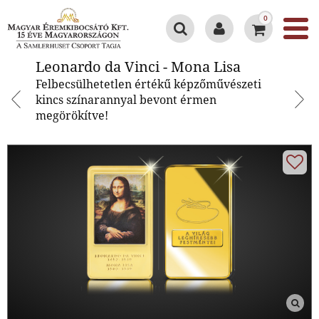
0
Leonardo da Vinci - Mona Lisa
Leonardo da Vinci - Mona Lisa
Felbecsülhetetlen értékű képzőművészeti
kincs színarannyal bevont érmen
megörökítve!