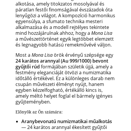
alkotása, amely titokzatos mosolyával és
páratlan festői finomságával évszázadok óta
lenyűgözi a világot. A kompozíció harmonikus
egyensúlya, a sfumato technika mesteri
alkalmazása és a modell rejtélyes tekintete
mind hozzájárulnak ahhoz, hogy a
Mona Lisa
a művészettörténet egyik legtöbbet elemzett
és legnagyobb hatású remekművévé váljon.
Most a
Mona Lisa
örök érvényű szépsége egy
24 karátos arannyal (Au 999/1000) bevont
gyűjtői rúd
formájában születik újjá, amely a
festmény eleganciáját ötvözi a numizmatika
időtálló értékével. Ez a különleges darab nem
csupán művészeti élményt nyújt, hanem
egyben kézzelfogható, értékálló kincs is,
amely méltó helyet foglal el bármely igényes
gyűjteményben.
Előnyök az Ön számára:
Aranybevonatú numizmatikai műalkotás
— 24 karátos arannyal ékesített gyűjtői