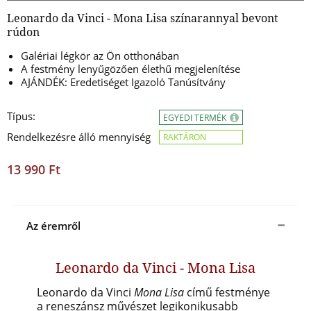
Leonardo da Vinci - Mona Lisa színarannyal bevont
rúdon
Galériai légkör az Ön otthonában
A festmény lenyűgözően élethű megjelenítése
AJÁNDÉK: Eredetiséget Igazoló Tanúsítvány
Típus:
EGYEDI TERMÉK
Rendelkezésre álló mennyiség
RAKTÁRON
13 990 Ft
Az éremről
Leonardo da Vinci - Mona Lisa
Leonardo da Vinci
Mona Lisa
című festménye
a reneszánsz művészet legikonikusabb