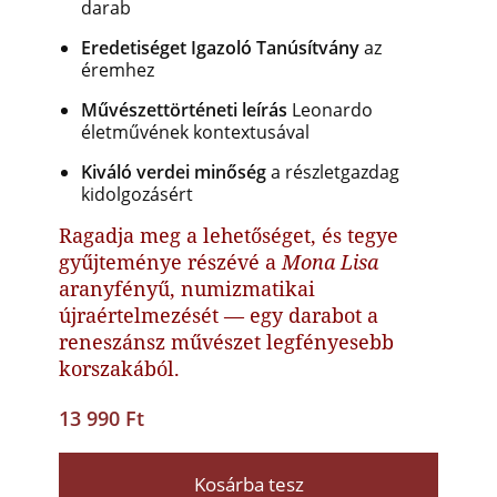
darab
Eredetiséget Igazoló Tanúsítvány
az
éremhez
Művészettörténeti leírás
Leonardo
életművének kontextusával
Kiváló verdei minőség
a részletgazdag
kidolgozásért
Ragadja meg a lehetőséget, és tegye
gyűjteménye részévé a
Mona Lisa
aranyfényű, numizmatikai
újraértelmezését — egy darabot a
reneszánsz művészet legfényesebb
korszakából.
13 990 Ft
Kosárba tesz